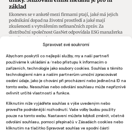
základ
Ekonews se v anketě mezi firmami ptají, jaké má jejich
podnikání dopad na životní prostředí a jaké mají
zkušenosti s vytvářením nefinančních zpráv. Za
distribuční společnost GasNet odpovídala ESG manažerka
Kateřina Morrisová.
Spravovat své soukromí
Veronika Němcová
|
12. ledna 2026
|
ESG
|
anketa nefinanční
Abychom poskytli co nejlepší služby, my a naši partneři
reporting
,
distribuční síť
,
GasNet
,
zemní plyn
používáme k ukládání a/nebo přístupu k informacím o
zařízeních, technologie jako soubory cookies. Souhlas s těmito
technologiemi nám a našim partnerům umožní zpracovávat
osobní údaje, jako je chování při procházení nebo jedinečná ID na
tomto webu. Nesouhlas nebo odvolání souhlasu může nepříznivě
ovlivnit určité vlastnosti a funkce.
Kliknutím níže vyjádřete souhlas s výše uvedeným nebo
proveďte podrobnější rozhodnutí. Vaše volby budou použity
pouze na tomto webu. Nastavení můžete kdykoli změnit, včetně
odvolání souhlasu, pomocí přepínačů v Zásadách cookies nebo
kliknutím na tlačítko Spravovat souhlas ve spodní části