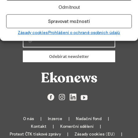
Odmítnout
Spravovat možnosti
PŘIHLÁSIT ODBĚR
Zásady cookies
Prohlášení o ochraně osobních údajů
Odebírat newsletter
Facebook
Instagram
LinkedIn
YouTube
O nás
Inzerce
Nadační fond
Kontakt
Komerční sdělení
Protext ČTK tiskové zprávy
Zásady cookies (EU)