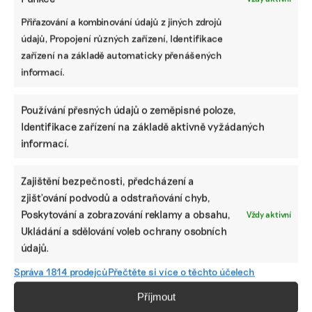
od menšího množství dat po jasnější
strukturu
Přiřazování a kombinování údajů z jiných zdrojů
údajů, Propojení různých zařízení, Identifikace
zařízení na základě automaticky přenášených
Které firmy mají nově povinnost
informací.
zveřejňovat informace o udržitelnosti podle
CSRD a odkdy
Používání přesných údajů o zeměpisné poloze,
Identifikace zařízení na základě aktivně vyžádaných
Jak vybrat správný ESG nástroj: srovnání
programů, které pomohou s vytvořením
informací.
nefinanční zprávy
Zajištění bezpečnosti, předcházení a
zjišťování podvodů a odstraňování chyb,
Lidé v ESG
Poskytování a zobrazování reklamy a obsahu,
Vždy aktivní
Ukládání a sdělování voleb ochrany osobních
Od čokolády k pivu. Prazdroj má novou posilu
údajů.
starající se o bezpečnost zaměstnanců
Správa 1814 prodejců
Přečtěte si více o těchto účelech
Příjmout