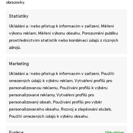
obrazovky.
Statistiky
Ukládání a/nebo přístup k informacím v zařízení, Měření
výkonu reklam, Měření výkonu obsahu, Porozumění publiku
Návrh pěti nejdůležitějších změn
prostřednictvím statistik nebo kombinací údajů z různých
Taxonomie EU. Méně byrokracie, duplicit i
zdrojů.
nesmyslných požadavků
Marketing
Základní přehled, jak se nově připravit na
Ukládání a/nebo přístup k informacím v zařízení, Použití
nefinanční reporting podle standardů ESRS
omezených údajů k výběru reklam, Vytváření profilů pro
personalizovanou reklamu, Používání profilů k výběru
personalizované reklamy, Vytváření profilů pro
Jak už dnes pracovat s ESRS 2.0 a pro koho
personalizovaný obsah, Používání profilů pro výběr
budou upravené standardy platit
personalizovaného obsahu, Rozvoj a zlepšování služeb,
Použití omezených údajů k výběru obsahu.
Deset hlavních změn ve standardech ESRS:
Funkce
Vždy aktivní