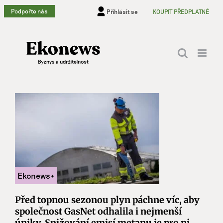
Přeskočit
Podpořte nás
Přihlásit se
KOUPIT PŘEDPLATNÉ
na
obsah
Před topnou sezonou plyn páchne víc, aby
společnost GasNet odhalila i nejmenší
úniky. Snižování emisí metanu je pro ni