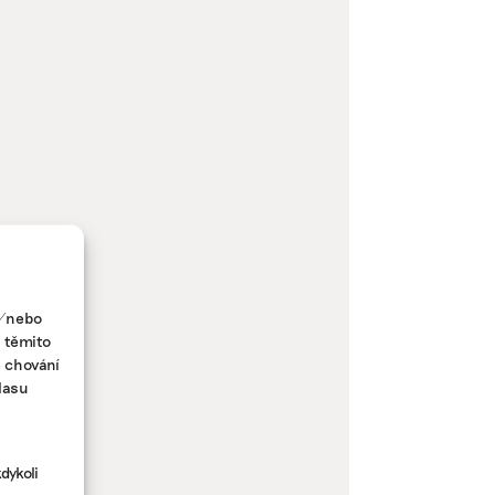
a/nebo
s těmito
e chování
lasu
dykoli