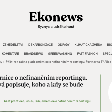
ZEMĚDĚLSTVÍ
DEKARBONIZACE
ODPADY
KLIMATICKÁ ZMĚNA
BI
KOMENTÁŘE
BRANDNEWS
GREENWASHING
FAST FASHION
SPECI
ty
Příští rok začne platit směrnice o nefinančním reportingu. Partnerka EY Alic
ěrnice o nefinančním reportingu.
á popisuje, koho a kdy se bude
y
|
best practices
,
CSRD
,
ESG
,
směrnice o nefinančním reportingu