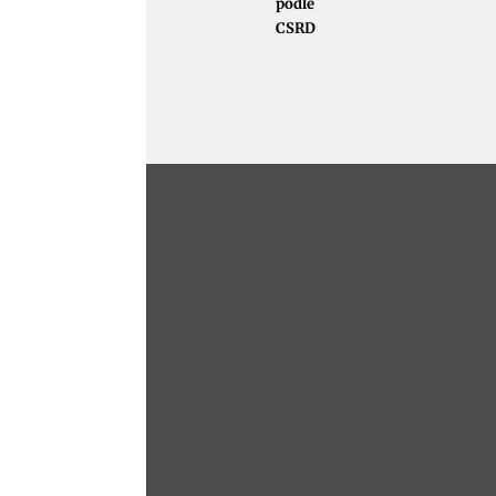
podle
CSRD