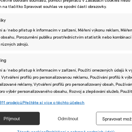
včetně odvolání souhlasu, pomocí přepínačů v Zásadách cookies nebo
m na tlačítko Spravovat souhlas ve spodní části obrazovky.
tiky
í a/nebo přístup k informacím v zařízení, Měření výkonu reklam, Měřen
 obsahu, Porozumění publiku prostřednictvím statistik nebo kombinací
 různých zdrojů.
ing
í a/nebo přístup k informacím v zařízení, Použití omezených údajů k v
 Vytváření profilů pro personalizovanou reklamu, Používání profilů k vý
lizované reklamy, Vytváření profilů pro personalizovaný obsah, Používán
 pro výběr personalizovaného obsahu, Rozvoj a zlepšování služeb, Použit
ých údajů k výběru obsahu.
811 prodejců
Přečtěte si více o těchto účelech
e
Vžd
Příjmout
Odmítnout
Spravovat mož
vání a kombinování údajů z jiných zdrojů údajů, Propojení různých
í, Identifikace zařízení na základě automaticky přenášených
Zásady cookies
Prohlášení o ochraně osobních údajů