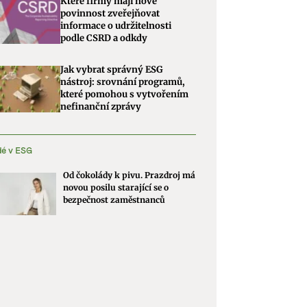
Které firmy mají nově
povinnost zveřejňovat
informace o udržitelnosti
podle CSRD a odkdy
Jak vybrat správný ESG
nástroj: srovnání programů,
které pomohou s vytvořením
nefinanční zprávy
dé v ESG
Od čokolády k pivu. Prazdroj má
novou posilu starající se o
bezpečnost zaměstnanců