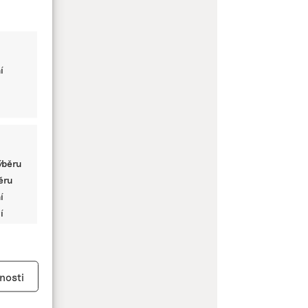
í
ýběru
běru
í
í
y aktivní
nosti