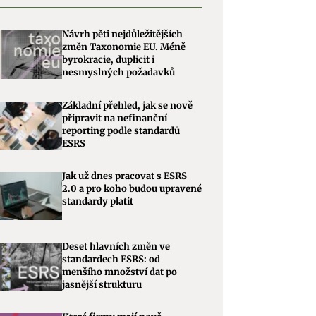
Návrh pěti nejdůležitějších
změn Taxonomie EU. Méně
byrokracie, duplicit i
nesmyslných požadavků
Základní přehled, jak se nově
připravit na nefinanční
reporting podle standardů
ESRS
Jak už dnes pracovat s ESRS
2.0 a pro koho budou upravené
standardy platit
Deset hlavních změn ve
standardech ESRS: od
menšího množství dat po
jasnější strukturu