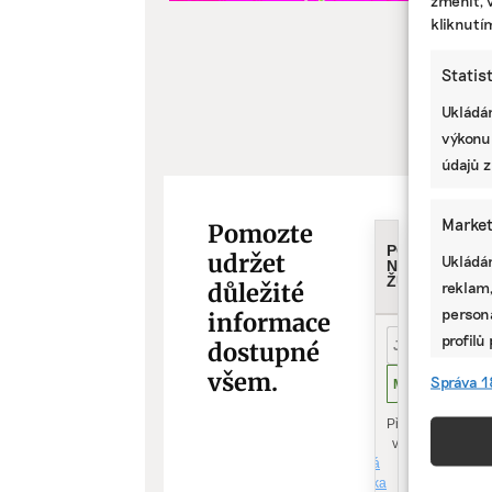
změnit, 
kliknutí
Statis
Ukládán
výkonu
údajů z
Market
Pomozte
udržet
Ukládán
reklam,
důležité
persona
informace
profilů
dostupné
omezen
všem.
Správa 1
Funkc
Přiřazo
zařízen