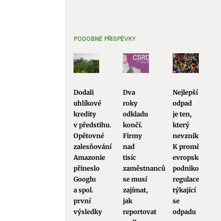
PODOBNÉ PŘÍSPĚVKY
Dodali
Dva
Nejlepší
uhlíkové
roky
odpad
kredity
odkladu
je ten,
v předstihu.
končí.
který
Opětovné
Firmy
nevznikne.
zalesňování
nad
K proměnám
Amazonie
tisíc
evropské
přineslo
zaměstnanců
podnikové
Googlu
se musí
regulace
a spol.
zajímat,
týkající
první
jak
se
výsledky
reportovat
odpadu