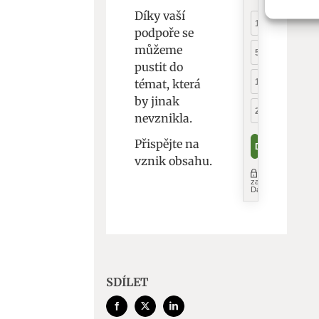
Díky vaší
informa
podpoře se
můžeme
Použív
pustit do
aktivn
témat, která
by jinak
Zajišt
nevznikla.
odstra
Přispějte na
Ukládá
vznik obsahu.
SDÍLET
Facebook
X
LinkedIn