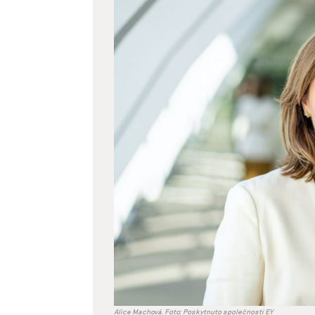
Zobrazit
větší
obrázek
Alice Machová. Foto: Poskytnuto společností EY