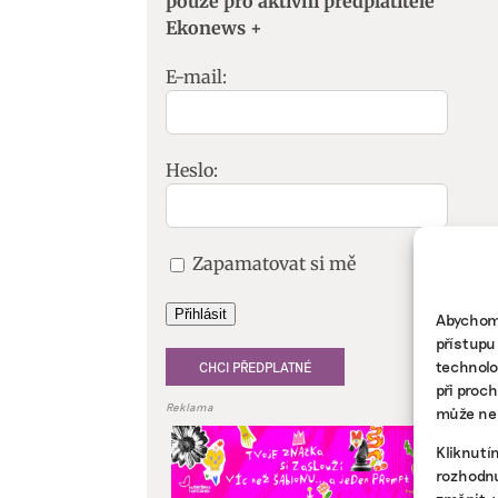
pouze pro aktivní předplatitele
Ekonews +
E-mail:
Heslo:
Zapamatovat si mě
Přihlásit
Abychom 
přístupu
technolo
CHCI PŘEDPLATNÉ
při proc
Reklama
může nep
Kliknutí
rozhodnu