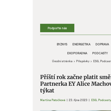
Přeskočit
na
obsah
Podpořte nás
BYZNYS
ENERGETIKA
DOPRAVA
EKOPORADNA
PODCASTY
Úvodní stránka
Příspěvky
ESG
Podcas
Příští rok začne platit sm
Partnerka EY Alice Machov
týkat
Martina Patočková
|
23. října 2023
|
ESG
,
Podcast