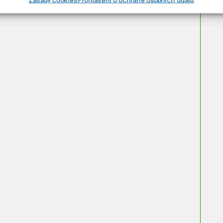
cí.
ání přesných údajů o zeměpisné poloze, Identifikace zařízení na zá
ě vyžádaných informací.
ění bezpečnosti, předcházení a zjišťování podvodů a
ňování chyb, Poskytování a zobrazování reklamy a obsahu,
Vžd
ní a sdělování voleb ochrany osobních údajů.