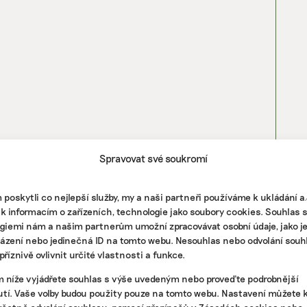
Spravovat své soukromí
poskytli co nejlepší služby, my a naši partneři používáme k ukládání 
 k informacím o zařízeních, technologie jako soubory cookies. Souhlas 
giemi nám a našim partnerům umožní zpracovávat osobní údaje, jako j
házení nebo jedinečná ID na tomto webu. Nesouhlas nebo odvolání souh
říznivě ovlivnit určité vlastnosti a funkce.
m níže vyjádřete souhlas s výše uvedeným nebo proveďte podrobnější
tí. Vaše volby budou použity pouze na tomto webu. Nastavení můžete k