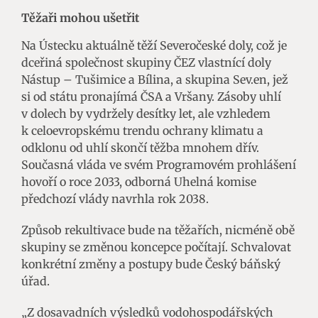
Těžaři mohou ušetřit
Na Ústecku aktuálně těží Severočeské doly, což je
dceřiná společnost skupiny ČEZ vlastnící doly
Nástup – Tušimice a Bílina, a skupina Sev.en, jež
si od státu pronajímá ČSA a Vršany. Zásoby uhlí
v dolech by vydržely desítky let, ale vzhledem
k celoevropskému trendu ochrany klimatu a
odklonu od uhlí skončí těžba mnohem dřív.
Současná vláda ve svém Programovém prohlášení
hovoří o roce 2033, odborná Uhelná komise
předchozí vlády navrhla rok 2038.
Způsob rekultivace bude na těžařích, nicméně obě
skupiny se změnou koncepce počítají. Schvalovat
konkrétní změny a postupy bude Český báňský
úřad.
„Z dosavadních výsledků vodohospodářských