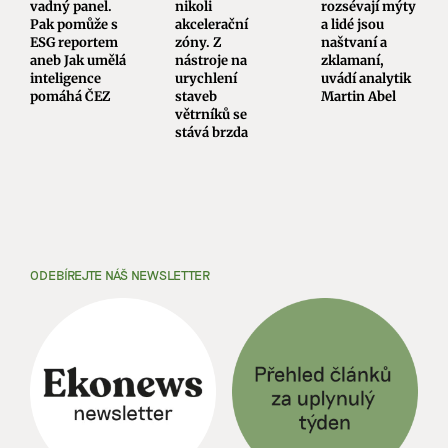
vadný panel.
nikoli
rozsévají mýty
Pak pomůže s
akcelerační
a lidé jsou
ESG reportem
zóny. Z
naštvaní a
aneb Jak umělá
nástroje na
zklamaní,
inteligence
urychlení
uvádí analytik
pomáhá ČEZ
staveb
Martin Abel
větrníků se
stává brzda
ODEBÍREJTE NÁŠ NEWSLETTER