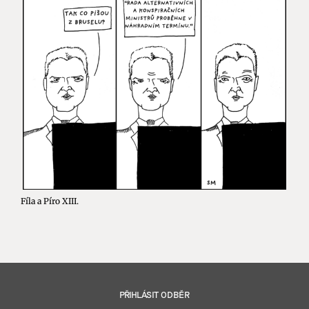
Fíla a Píro XIII.
PŘIHLÁSIT ODBĚR