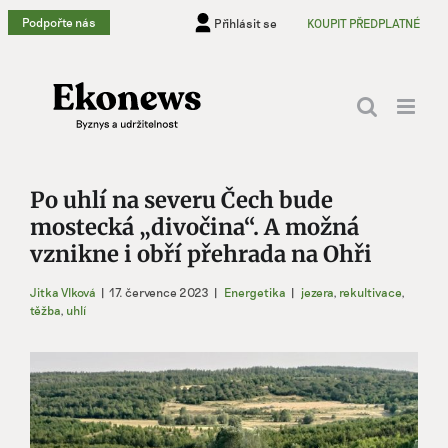
Přeskočit
Podpořte nás
Přihlásit se
KOUPIT PŘEDPLATNÉ
na
obsah
Po uhlí na severu Čech bude
mostecká „divočina“. A možná
vznikne i obří přehrada na Ohři
Jitka Vlková
|
17. července 2023
|
Energetika
|
jezera
,
rekultivace
,
těžba
,
uhlí
Zobrazit
větší
obrázek