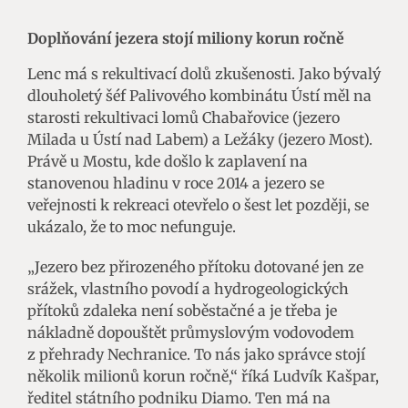
Doplňování jezera stojí miliony korun ročně
Lenc má s rekultivací dolů zkušenosti. Jako bývalý
dlouholetý šéf Palivového kombinátu Ústí měl na
starosti rekultivaci lomů Chabařovice (jezero
Milada u Ústí nad Labem) a Ležáky (jezero Most).
Právě u Mostu, kde došlo k zaplavení na
stanovenou hladinu v roce 2014 a jezero se
veřejnosti k rekreaci otevřelo o šest let později, se
ukázalo, že to moc nefunguje.
„Jezero bez přirozeného přítoku dotované jen ze
srážek, vlastního povodí a hydrogeologických
přítoků zdaleka není soběstačné a je třeba je
nákladně dopouštět průmyslovým vodovodem
z přehrady Nechranice. To nás jako správce stojí
několik milionů korun ročně,“ říká Ludvík Kašpar,
ředitel státního podniku Diamo. Ten má na