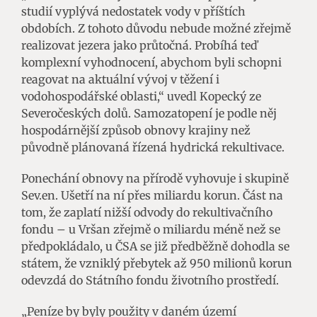
studií vyplývá nedostatek vody v příštích
obdobích. Z tohoto důvodu nebude možné zřejmě
realizovat jezera jako průtočná. Probíhá teď
komplexní vyhodnocení, abychom byli schopni
reagovat na aktuální vývoj v těžení i
vodohospodářské oblasti,“ uvedl Kopecký ze
Severočeských dolů. Samozatopení je podle něj
hospodárnější způsob obnovy krajiny než
původně plánovaná řízená hydrická rekultivace.
Ponechání obnovy na přírodě vyhovuje i skupině
Sev.en. Ušetří na ní přes miliardu korun. Část na
tom, že zaplatí nižší odvody do rekultivačního
fondu – u Vršan zřejmě o miliardu méně než se
předpokládalo, u ČSA se již předběžně dohodla se
státem, že vzniklý přebytek až 950 milionů korun
odevzdá do Státního fondu životního prostředí.
„Peníze by byly použity v daném území