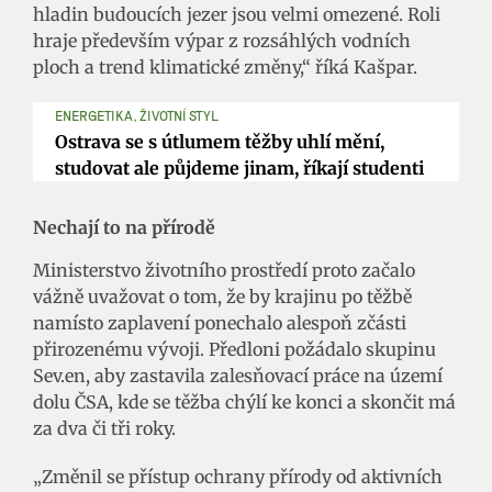
hladin budoucích jezer jsou velmi omezené. Roli
hraje především výpar z rozsáhlých vodních
ploch a trend klimatické změny,“ říká Kašpar.
ENERGETIKA, ŽIVOTNÍ STYL
Ostrava se s útlumem těžby uhlí mění,
studovat ale půjdeme jinam, říkají studenti
Nechají to na přírodě
Ministerstvo životního prostředí proto začalo
vážně uvažovat o tom, že by krajinu po těžbě
namísto zaplavení ponechalo alespoň zčásti
přirozenému vývoji. Předloni požádalo skupinu
Sev.en, aby zastavila zalesňovací práce na území
dolu ČSA, kde se těžba chýlí ke konci a skončit má
za dva či tři roky.
„Změnil se přístup ochrany přírody od aktivních