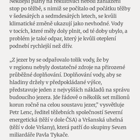
Někdejší plány na rekultivaci neboli zahlazení
stop po těžbě, s nimiž se počítalo od počátku těžby
v šedesátých a sedmdesátých letech, se kvůli
klimatické změně ukazují jako nevhodné. Vody
v tocích, které měly doly plnit, od té doby ubylo, a
problém je také odpar, který je kvůli oteplení
podnebí rychlejší než dřív.
„Z jezer by se odpařovalo tolik vody, že by
v regionu nebyly dostatečné zdroje na přirozené
průběžné doplňování. Doplňování vody, aby se
hladiny držely v předpokládané výšce,
představuje jeden z nejvyšších nákladů na správu
budoucího jezera. Jde řádově o několik set milionů
korun ročně na celou soustavu jezer,” vysvětluje
Petr Lenc, ředitel těžebních společností Severní
energetická (těží v dole ČSA) a Vršanská uhelná
(těží v dole Vršany), která patří do skupiny Sev.en
miliardáře Pavla Tykače.