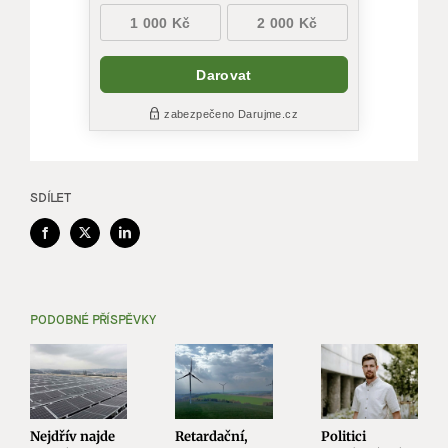
SDÍLET
Facebook
X
LinkedIn
PODOBNÉ PŘÍSPĚVKY
Nejdřív najde
Retardační,
Politici