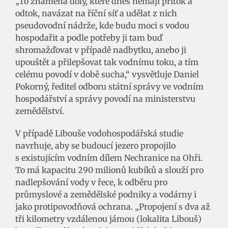
„To znamená doly, které dnes nemají přítok a
odtok, navázat na říční síť a udělat z nich
pseudovodní nádrže, kde budu moci s vodou
hospodařit a podle potřeby ji tam buď
shromažďovat v případě nadbytku, anebo ji
upouštět a přilepšovat tak vodnímu toku, a tím
celému povodí v době sucha,“ vysvětluje Daniel
Pokorný, ředitel odboru státní správy ve vodním
hospodářství a správy povodí na ministerstvu
zemědělství.
V případě Libouše vodohospodářská studie
navrhuje, aby se budoucí jezero propojilo
s existujícím vodním dílem Nechranice na Ohři.
To má kapacitu 290 milionů kubíků a slouží pro
nadlepšování vody v řece, k odběru pro
průmyslové a zemědělské podniky a vodárny i
jako protipovodňová ochrana. „Propojení s dva až
tři kilometry vzdálenou jámou (lokalita Libouš)