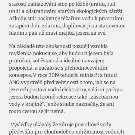
starosti zahlazování stop po těžbě (uranu, rud,
uhlí) a odstraňování starých ekologických zátěží.
Ačkoliv stát poskytuje těžařům vodu k prvotnímu
zatápění dolu zdarma, doplňovat ji na stanovenou
hladinu pak už musí majitel jezera za své.
Na základě této zkušenosti později vznikla
myšlenka pokusit se, aby budoucí jezera byla
průtočná, soběstačná a ideálně navzájem
propojená, a začalo se s přehodnocováním
koncepce. V roce 2019 tehdejší ministři z hnutí
ANO vyprávěli před veřejností o tom, jak se na
jezerech postaví vodní elektrárny, solární parky a
jezera budou kromě rekreace také „zásobárnou
vody v krajině“. Jenže studie naznačily, že ani
touto cestou se jít nemá.
„Výsledky ukázaly že zdroje povrchové vody
především pro dlouhodobou udržitelnost vodních