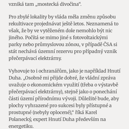
vzniká tam „mostecká divočina“.
Pro zbylé lokality by vláda měla změnu způsobu
rekultivace projednávat ještě letos. Neznamená to
však, že by ve vytěženém dole nemohlo být nic
jiného. Počítá se mimo jiné s fotovoltaickými
parky nebo průmyslovou zónou, v případě ČSA si
stát nechává územní rezervu pro případný vznik
přečerpávací elektrárny.
Vyhovuje to i ochranářům, jako je například Hnutí
Duha. „Osobně mi přijde dobré, že vládní zpráva
uvažuje o ekonomickém využití (třeba o výstavbě
přečerpávací elektrárny), stejně jako o ponechání
části území přírodnímu vývoji. Důležité bude, aby
plochy vyhrazené pro sukcesi byly přístupné a
prostupné (nebyly oplocené),“ říká Karel
Polanecký, expert Hnutí Duha především na
energetiku.