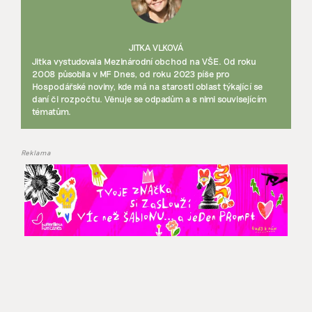
JITKA VLKOVÁ
Jitka vystudovala Mezinárodní obchod na VŠE. Od roku
2008 působila v MF Dnes, od roku 2023 píše pro
Hospodářské noviny, kde má na starosti oblast týkající se
daní či rozpočtu. Věnuje se odpadům a s nimi souvisejícím
tématům.
Reklama