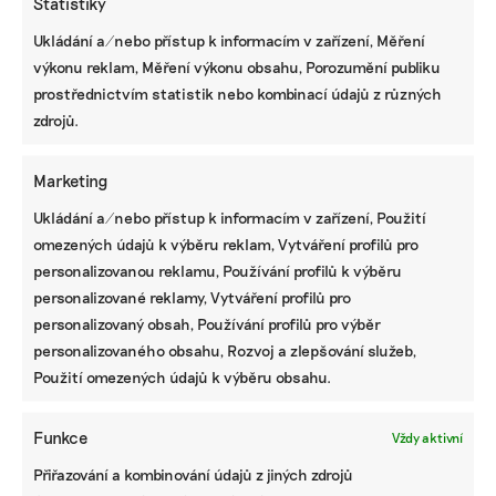
Statistiky
zemina stabilnější, tím se jí může méně odtěžit,
takže zábor půdy pak může být nižší, než ukazují
Ukládání a/nebo přístup k informacím v zařízení, Měření
prvotní odhady,“ dodává Pokorný.
výkonu reklam, Měření výkonu obsahu, Porozumění publiku
prostřednictvím statistik nebo kombinací údajů z různých
ENERGETIKA, ODPADY
zdrojů.
Konec uhlí komplikuje život výrobcům
sádrokartonu. Plánují se předzásobit
Marketing
surovinou z elektráren až na 20 let
Ukládání a/nebo přístup k informacím v zařízení, Použití
omezených údajů k výběru reklam, Vytváření profilů pro
Území, která státu nepatří
personalizovanou reklamu, Používání profilů k výběru
U lomu Bílina je benefit z případného napuštění
personalizované reklamy, Vytváření profilů pro
méně jednoznačný. „Nabízí se efekt propojení s
personalizovaný obsah, Používání profilů pro výběr
jezerem Most, které by se nemuselo draze
personalizovaného obsahu, Rozvoj a zlepšování služeb,
dočerpávat. Bylo by ale na rozhodnutí Diama, zda
Použití omezených údajů k výběru obsahu.
se mu vyplatí postavit propojovací kanál. Voda
z jezera by se na odtoku také dala využívat
Funkce
Vždy aktivní
k nadlepšování málovodné a nekvalitní Bíliny,“
Přiřazování a kombinování údajů z jiných zdrojů
objasňuje Pokorný.