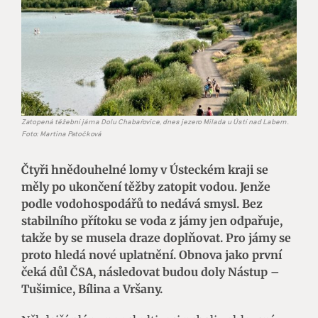
Zatopená těžební jáma Dolu Chabařovice, dnes jezero Milada u Ústí nad Labem.
Foto: Martina Patočková
Čtyři hnědouhelné lomy v Ústeckém kraji se
měly po ukončení těžby zatopit vodou. Jenže
podle vodohospodářů to nedává smysl. Bez
stabilního přítoku se voda z jámy jen odpařuje,
takže by se musela draze doplňovat. Pro jámy se
proto hledá nové uplatnění. Obnova jako první
čeká důl ČSA, následovat budou doly Nástup –
Tušimice, Bílina a Vršany.