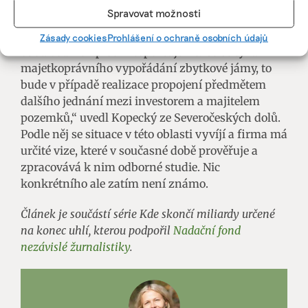
průmyslové zóny či další energetické projekty.
Spravovat možnosti
„Aktivitu vodohospodářských expertů k propojení
Zásady cookies
Prohlášení o ochraně osobních údajů
obou vodních ploch respektujeme. Co se týká
majetkoprávního vypořádání zbytkové jámy, to
bude v případě realizace propojení předmětem
dalšího jednání mezi investorem a majitelem
pozemků,“ uvedl Kopecký ze Severočeských dolů.
Podle něj se situace v této oblasti vyvíjí a firma má
určité vize, které v současné době prověřuje a
zpracovává k nim odborné studie. Nic
konkrétního ale zatím není známo.
Článek je součástí série Kde skončí miliardy určené
na konec uhlí, kterou podpořil
Nadační fond
nezávislé žurnalistiky
.