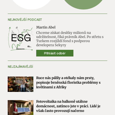
NEJNOVĚJŠÍ PODCAST
Martin Abel
Chceme získat desítky milionů na
udržitelnost, říká právník Abel. Po střetu s
Turkem rozjíždí fond s podporou
developera Sekyry
Přihlásit odběr
NEJZAJÍMAVĚJŠÍ
Ruce nás pálily a otékaly nám prsty,
popisuje brněnská floristka problémy s
květinami z Afriky
Fotovoltaika na balkoně utáhne
domácnost, zatímco jste v práci. Lidé je
však často provozují načerno