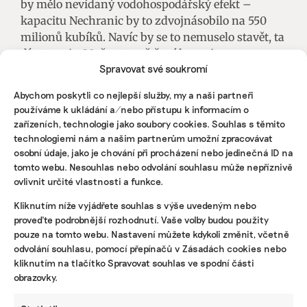
by mělo nevídaný vodohospodářský efekt –
kapacitu Nechranic by to zdvojnásobilo na 550
milionů kubíků. Navíc by se to nemuselo stavět, ta
díra tam je. Možnost zvětšení kapacity
Spravovat své soukromí
současného vodního zdroje je
z vodohospodářského hlediska unikátní
Abychom poskytli co nejlepší služby, my a naši partneři
příležitost,“ popisuje Pokorný. Největší vodní dílo u
používáme k ukládání a/nebo přístupu k informacím o
nás, nádrž Orlík, má kapacitu 700 milionů
zařízeních, technologie jako soubory cookies. Souhlas s těmito
kubíků.
technologiemi nám a našim partnerům umožní zpracovávat
osobní údaje, jako je chování při procházení nebo jedinečná ID na
Propojení by mohlo vést tunelem, nicméně to by
tomto webu. Nesouhlas nebo odvolání souhlasu může nepříznivě
ovlivnit určité vlastnosti a funkce.
nezvýšilo protipovodňovou ochranu pod vodním
dílem, protože hladiny by se při povodni
Kliknutím níže vyjádřete souhlas s výše uvedeným nebo
nedokázaly rychle vyrovnat. Druhou variantou
proveďte podrobnější rozhodnutí. Vaše volby budou použity
propojení je otevřené koryto, které by podle
pouze na tomto webu. Nastavení můžete kdykoli změnit, včetně
prvotních odhadů stálo zhruba 20 miliard korun.
odvolání souhlasu, pomocí přepínačů v Zásadách cookies nebo
kliknutím na tlačítko Spravovat souhlas ve spodní části
Záleželo by mimo jiné na parametrech kanálu.
obrazovky.
„Plánuje se provést geologický průzkum. Čím je