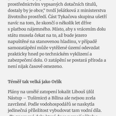
prostřednictvím vypsaných dotačních titulů,
dostaly by je obce,“ tvrdí Ješátková z ministerstva
životního prostředí. Část Tykačova skupina ušetří
navíc na tom, že skončí o několik let dříve
s platbou nájemného. Místo, aby s vrácením dolu
státu musela čekat na to, až bude jezero
napuštěné na stanovenou hladinu, v případě
samozatápění může vytěžené území odevzdat
prakticky hned po technickém vyklizení a
zabezpečení dolu. O zatápění se postará příroda a
není nijak časově omezeno.
Téměř tak velká jako Orlík
Plány na umělé zatopení lokalit Libouš (důl
Nástup – Tušimice) a Bílina ale nejsou zcela
zavržené. Podle vodohospodářů se naskytla
jedinečná příležitost vybudovat tam vodní díla.