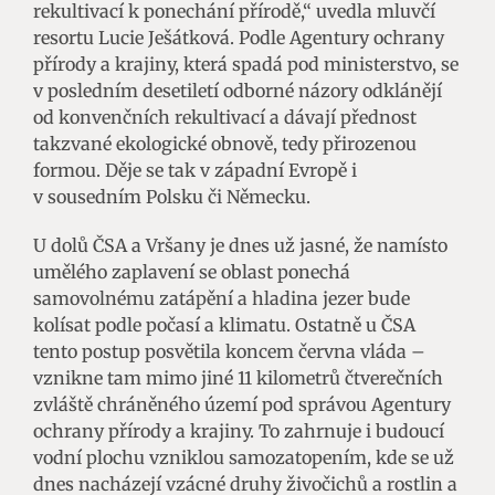
rekultivací k ponechání přírodě,“ uvedla mluvčí
resortu Lucie Ješátková. Podle Agentury ochrany
přírody a krajiny, která spadá pod ministerstvo, se
v posledním desetiletí odborné názory odklánějí
od konvenčních rekultivací a dávají přednost
takzvané ekologické obnově, tedy přirozenou
formou. Děje se tak v západní Evropě i
v sousedním Polsku či Německu.
U dolů ČSA a Vršany je dnes už jasné, že namísto
umělého zaplavení se oblast ponechá
samovolnému zatápění a hladina jezer bude
kolísat podle počasí a klimatu. Ostatně u ČSA
tento postup posvětila koncem června vláda –
vznikne tam mimo jiné 11 kilometrů čtverečních
zvláště chráněného území pod správou Agentury
ochrany přírody a krajiny. To zahrnuje i budoucí
vodní plochu vzniklou samozatopením, kde se už
dnes nacházejí vzácné druhy živočichů a rostlin a