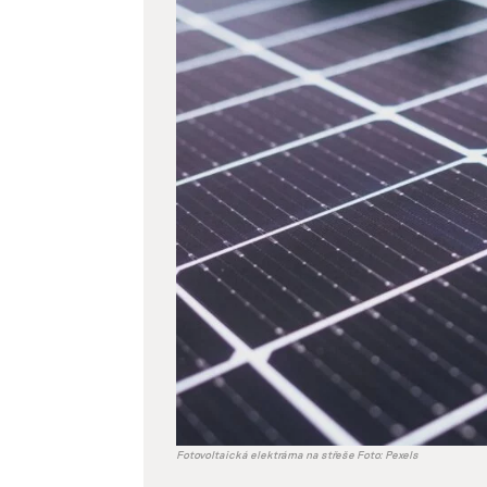
větší
obrázek
Fotovoltaická elektrárna na střeše Foto: Pexels