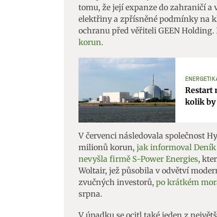
tomu, že její expanze do zahraničí a
elektřiny a zpřísněné podmínky na k
ochranu před věřiteli GEEN Holding.
korun
.
ENERGETIK
Restart 
kolik by
V červenci následovala společnost Hy
milionů korun,
jak informoval Deník
nevyšla firmě S-Power Energies
, kte
Woltair, jež působila v odvětví mode
zvučných investorů,
po krátkém mora
srpna.
V úpadku se ocitl také jeden z největ