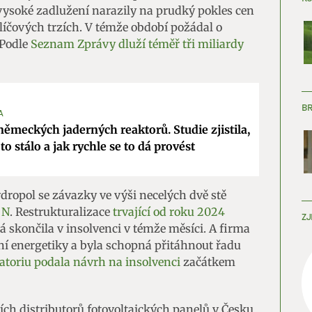
 vysoké zadlužení narazily na prudký pokles cen
líčových trzích. V témže období požádal o
 Podle
Seznam Zprávy dluží téměř tři miliardy
B
A
německých jaderných reaktorů. Studie zjistila,
 to stálo a jak rychle se to dá provést
dropol se závazky ve výši necelých dvě stě
 N
. Restrukturalizace
trvající od roku 2024
ZJ
rá skončila v insolvenci v témže měsíci. A firma
rní energetiky a byla schopná přitáhnout řadu
toriu podala návrh na insolvenci
začátkem
ších distributorů fotovoltaických panelů v Česku,