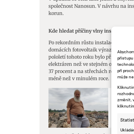
společnost Nanosun. V návrhu na ins
korun.
Kde hledat příčiny vlny insolvencí
Po rekordním růstu instalací v letec
domácích fotovoltaik výrazný útlum. 
Abychom 
pololetí tohoto roku bylo připojeno 
přístupu
elektráren než ve stejném období loni
technolo
při proc
37 procent a na střechách rodinných 
může nep
méně než v minulém roce.
Kliknutí
rozhodnu
změnit, 
ZEMĚDĚLST
kliknutí
Ekosyst
všech ze
Statis
Ukládán