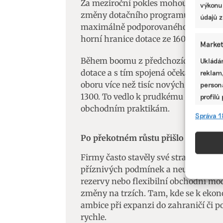
Za meziroční pokles mohou klesající c
výkonu
změny dotačního programu Nová zele
údajů z
maximálně podporovaného výkonu fot
horní hranice dotace ze 160 tisíc koru
Market
Během boomu z předchozích let, kter
Ukládán
dotace a s tím spojená očekávání rych
reklam,
oboru více než tisíc nových instalačn
persona
1300. To vedlo k prudkému nárůstu 
profilů
obchodním praktikám.
omezen
Správa 1
Funkc
Po překotném růstu přišlo vystřízliv
Přiřazo
Firmy často stavěly své strategie n
zařízen
příznivých podmínek a neustálého rů
informa
rezervy nebo flexibilní obchodní mo
změny na trzích. Tam, kde se k ekon
Použív
ambice při expanzi do zahraničí či po
aktivn
rychle.