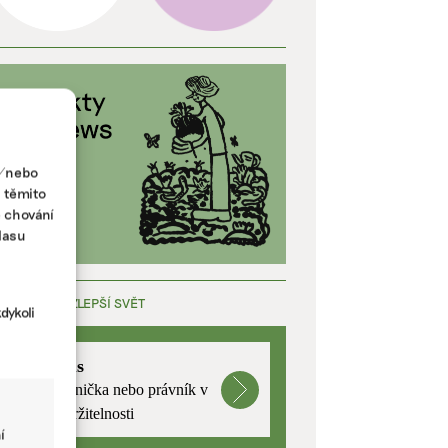
a/nebo
s těmito
e chování
lasu
ÁCE, KTERÁ ZLEPŠÍ SVĚT
dykoli
mutualus
Stáž: právnička nebo právník v
oblasti udržitelnosti
í