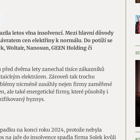
zila letos vlna insolvencí. Mezi hlavní důvody
návratem cen elektřiny k normálu. Do potíží se
lek, Woltair, Nanosun, GEEN Holding či
ST
 před dvěma lety zanechal tisíce zákazníků
taickým elektráren. Zároveň tak trochu
Problémy nicméně zasáhly nejen firmy zaměřené
n, ale také energetické firmy, které působily i
rzifikovaný byznys.
padku na konci roku 2024, protože nebyla
 na jaře do insolvence spadla firma Solek kvůli
KO