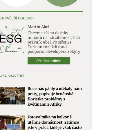
JNOVĚJŠÍ PODCAST
Martin Abel
Chceme získat desítky
milionů na udržitelnost, říká
právník Abel. Po střetu s
Turkem rozjíždí fond s
podporou developera Sekyry
Přihlásit odběr
JZAJÍMAVĚJŠÍ
Ruce nás pálily a otékaly nám
prsty, popisuje brněnská
floristka problémy s
květinami z Afriky
Fotovoltaika na balkoně
utáhne domácnost, zatímco
jste v práci. Lidé je však často