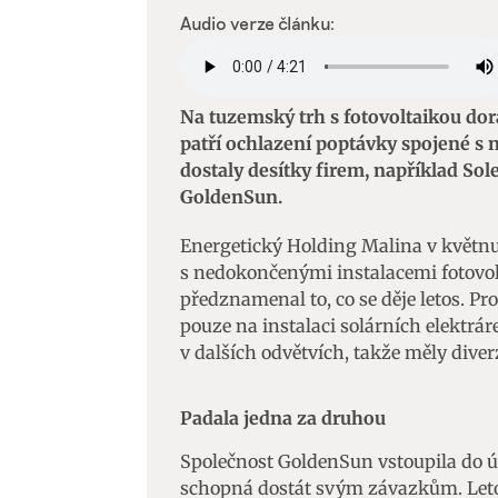
Audio verze článku:
Na tuzemský trh s fotovoltaikou dora
patří ochlazení poptávky spojené s 
dostaly desítky firem, například So
GoldenSun.
Energetický Holding Malina v květnu
s nedokončenými instalacemi fotovol
předznamenal to, co se děje letos. 
pouze na instalaci solárních elektráre
v dalších odvětvích, takže měly dive
Padala jedna za druhou
Společnost GoldenSun vstoupila do ú
schopná dostát svým závazkům. Letos