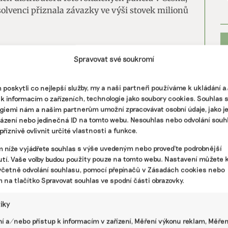
olvenci přiznala závazky ve výši stovek milionů
Spravovat své soukromí
h 2022 až 2024 nastal letos v segmentu
Data Solární asociace ukazují, že v prvním
poskytli co nejlepší služby, my a naši partneři používáme k ukládání 
o 26 procent méně výkonu fotovoltaických
 k informacím o zařízeních, technologie jako soubory cookies. Souhlas 
. Instalace bateriových úložišť klesly dokonce o
giemi nám a našim partnerům umožní zpracovávat osobní údaje, jako j
házení nebo jedinečná ID na tomto webu. Nesouhlas nebo odvolání souh
domů přibylo téměř o deset tisíc elektráren
říznivě ovlivnit určité vlastnosti a funkce.
m níže vyjádřete souhlas s výše uvedeným nebo proveďte podrobnější
PR
tí. Vaše volby budou použity pouze na tomto webu. Nastavení můžete k
včetně odvolání souhlasu, pomocí přepínačů v Zásadách cookies nebo
VÍ
m na tlačítko Spravovat souhlas ve spodní části obrazovky.
émy nám poskytují služby, které převyšují HDP
mí světa, říká půdní biolog
tiky
í a/nebo přístup k informacím v zařízení, Měření výkonu reklam, Měřen