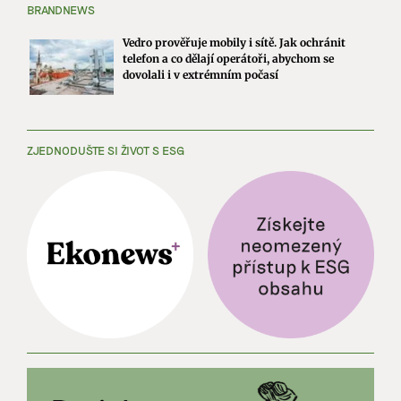
BRANDNEWS
Vedro prověřuje mobily i sítě. Jak ochránit
telefon a co dělají operátoři, abychom se
dovolali i v extrémním počasí
ZJEDNODUŠTE SI ŽIVOT S ESG