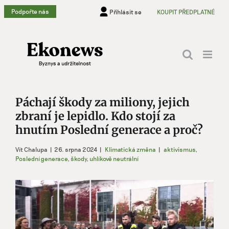
Přeskočit
Podpořte nás
Přihlásit se
KOUPIT PŘEDPLATNÉ
na
obsah
Páchají škody za miliony, jejich
zbraní je lepidlo. Kdo stojí za
hnutím Poslední generace a proč?
Vít Chalupa
|
26. srpna 2024
|
Klimatická změna
|
aktivismus
,
Poslední generace
,
škody
,
uhlíkově neutrální
Zobrazit
větší
obrázek