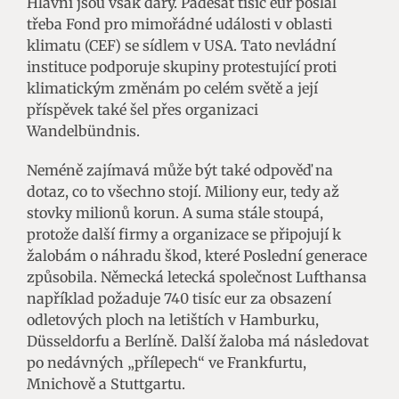
Hlavní jsou však dary. Padesát tisíc eur poslal
třeba Fond pro mimořádné události v oblasti
klimatu (CEF) se sídlem v USA. Tato nevládní
instituce podporuje skupiny protestující proti
klimatickým změnám po celém světě a její
příspěvek také šel přes organizaci
Wandelbündnis.
Neméně zajímavá může být také odpověď na
dotaz, co to všechno stojí. Miliony eur, tedy až
stovky milionů korun. A suma stále stoupá,
protože další firmy a organizace se připojují k
žalobám o náhradu škod, které Poslední generace
způsobila. Německá letecká společnost Lufthansa
například požaduje 740 tisíc eur za obsazení
odletových ploch na letištích v Hamburku,
Düsseldorfu a Berlíně. Další žaloba má následovat
po nedávných „přílepech“ ve Frankfurtu,
Mnichově a Stuttgartu.