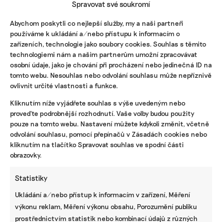
strávil nějaký čas v preventivní vazbě, aby se
Spravovat své soukromí
nemohl účastnit plánovaných pouličních blokád
Abychom poskytli co nejlepší služby, my a naši partneři
– a to na samotce s pouhou jednou hodinou
používáme k ukládání a/nebo přístupu k informacím o
denně na dvoře. Při střetu s policisty ho jejich
zařízeních, technologie jako soubory cookies. Souhlas s těmito
chvaty přivedly „na hranici fyzických možností“,
technologiemi nám a našim partnerům umožní zpracovávat
křičel, ale nebránil se. Skončil v nemocnici bez
osobní údaje, jako je chování při procházení nebo jedinečná ID na
vážných zranění.
tomto webu. Nesouhlas nebo odvolání souhlasu může nepříznivě
ovlivnit určité vlastnosti a funkce.
Carla Rochelová
Kliknutím níže vyjádřete souhlas s výše uvedeným nebo
proveďte podrobnější rozhodnutí. Vaše volby budou použity
Přerušila studium na univerzitě, aby se mohla
pouze na tomto webu. Nastavení můžete kdykoli změnit, včetně
věnovat boji proti klimatické politice německé
odvolání souhlasu, pomocí přepínačů v Zásadách cookies nebo
kliknutím na tlačítko Spravovat souhlas ve spodní části
vlády. V listopadu roku 2022 se dostala do
obrazovky.
povědomí širší veřejnosti díky vystoupení v talk
show německé veřejnoprávní televize ZDF. Je
Statistiky
jednou z nejznámějších členek a působí jako
mluvčí.
Ukládání a/nebo přístup k informacím v zařízení, Měření
výkonu reklam, Měření výkonu obsahu, Porozumění publiku
prostřednictvím statistik nebo kombinací údajů z různých
Anja Windlová