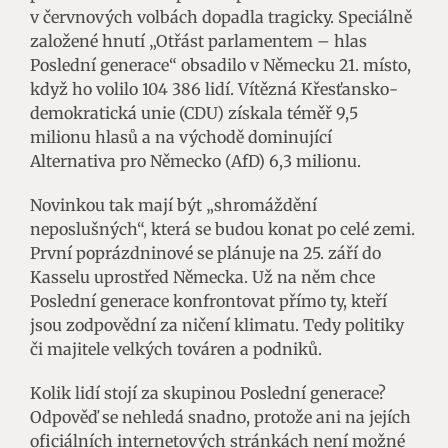
v červnových volbách dopadla tragicky. Speciálně
založené hnutí „Otřást parlamentem – hlas
Poslední generace“ obsadilo v Německu 21. místo,
když ho volilo 104 386 lidí. Vítězná Křesťansko-
demokratická unie (CDU) získala téměř 9,5
milionu hlasů a na východě dominující
Alternativa pro Německo (AfD) 6,3 milionu.
Novinkou tak mají být „shromáždění
neposlušných“, která se budou konat po celé zemi.
První poprázdninové se plánuje na 25. září do
Kasselu uprostřed Německa. Už na něm chce
Poslední generace konfrontovat přímo ty, kteří
jsou zodpovědní za ničení klimatu. Tedy politiky
či majitele velkých továren a podniků.
Kolik lidí stojí za skupinou Poslední generace?
Odpověď se nehledá snadno, protože ani na jejích
oficiálních internetových stránkách není možné