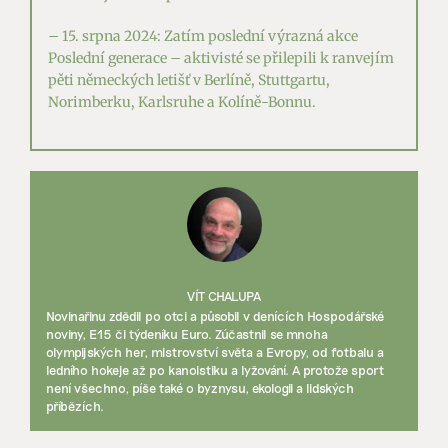
– 15. srpna 2024: Zatím poslední výrazná akce
Poslední generace – aktivisté se přilepili k ranvejím
pěti německých letišť v Berlíně, Stuttgartu,
Norimberku, Karlsruhe a Kolíně-Bonnu.
VÍT CHALUPA
Novinařinu zdědil po otci a působil v denících Hospodářské
noviny, E15 či týdeníku Euro. Zúčastnil se mnoha
olympijských her, mistrovství světa a Evropy, od fotbalu a
ledního hokeje až po kanoistiku a lyžování. A protože sport
není všechno, píše také o byznysu, ekologii a lidských
příbězích.