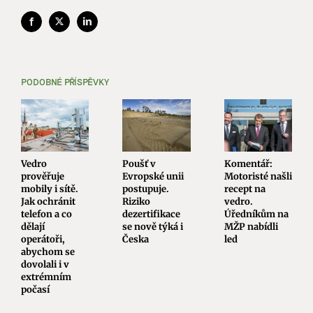
Facebook
X
LinkedIn
PODOBNÉ PŘÍSPĚVKY
Vedro
Poušť v
Komentář:
prověřuje
Evropské unii
Motoristé našli
mobily i sítě.
postupuje.
recept na
Jak ochránit
Riziko
vedro.
telefon a co
dezertifikace
Úředníkům na
dělají
se nově týká i
MŽP nabídli
operátoři,
Česka
led
abychom se
dovolali i v
extrémním
počasí