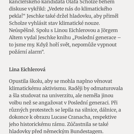
kancléřského kandidáta Olafa Scholze během
diskuse vykřikl: „Vedete nás do klimatického
pekla!“ Jeschke také držel hladovku, aby přiměl
Scholze vyhlásit stav klimatické nouze.
Neúspěšně. Spolu s Linou Eichlerovou a Jörgem
Altem vydal Jeschke knihu „Poslední generace –
to jsme my. Když hoří svět, nepomůže vypnout
požární alarm“.
Lina Eichlerová
Opustila školu, aby se mohla naplno věnovat
klimatickému aktivismu. Raději by odmaturovala
a šla studovat na univerzitu, ale neměla jinou
volbu než se angažovat v Poslední generaci. Při
různých protestech se lepila na silnice, dálnice, a
dokonce k obrazu Lucase Cranacha, respektive
jeho historickému rámu. Zúčastnila se také
hladovky před německým Bundestagem.