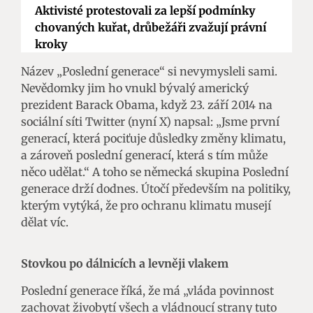
Aktivisté protestovali za lepší podmínky
chovaných kuřat, drůbežáři zvažují právní
kroky
Název „Poslední generace“ si nevymysleli sami.
Nevědomky jim ho vnukl bývalý americký
prezident Barack Obama, když 23. září 2014 na
sociální síti Twitter (nyní X) napsal: „Jsme první
generací, která pociťuje důsledky změny klimatu,
a zároveň poslední generací, která s tím může
něco udělat.“ A toho se německá skupina Poslední
generace drží dodnes. Útočí především na politiky,
kterým vytýká, že pro ochranu klimatu musejí
dělat víc.
Stovkou po dálnicích a levněji vlakem
Poslední generace říká, že má „vláda povinnost
zachovat živobytí všech a vládnoucí strany tuto