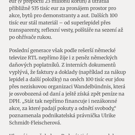
eur (v přepočtu 23 milionů korun) a utratila
přibližně 535 tisíc eur za pronájem prostor pro
akce, bytů pro demonstranty a aut. Dalších 100
tisíc eur stál materiál – od superlepidel přes
transparenty, reflexní vesty, polštáře na sezení až
po ohřívače rukou.
Poslední generace však podle rešerší německé
televize RTL nepřímo žije i z peněz německých
daňových poplatníků. Z interních dokumentů
vyplývá, že faktury a doklady (například za nákup
lepidel a další položky) na oněch 100 tisíc eur jdou
přes neziskovou organizaci Wandelbündnis, která
je osvobozená od daní a ještě získá zpět peníze na
DPH. „Stát tak nepřímo financuje i nezákonné
akce, za které padají pokuty a odnětí svobody,“
poznamenala podnikatelská právnička Ulrike
Schmidt-Fleischerová.