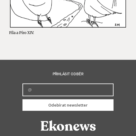
Fíla a Píro XIV.
PŘIHLÁSIT ODBĚR
Odebírat newsletter