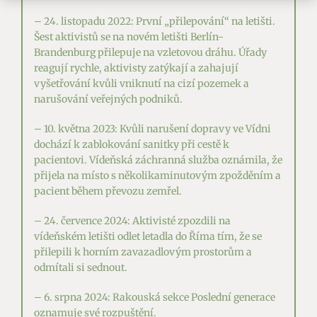
– 24. listopadu 2022: První „přilepování“ na letišti.
Šest aktivistů se na novém letišti Berlín-
Brandenburg přilepuje na vzletovou dráhu. Úřady
reagují rychle, aktivisty zatýkají a zahajují
vyšetřování kvůli vniknutí na cizí pozemek a
narušování veřejných podniků.
– 10. května 2023: Kvůli narušení dopravy ve Vídni
dochází k zablokování sanitky při cestě k
pacientovi. Vídeňská záchranná služba oznámila, že
přijela na místo s několikaminutovým zpožděním a
pacient během převozu zemřel.
– 24. července 2024: Aktivisté zpozdili na
vídeňském letišti odlet letadla do Říma tím, že se
přilepili k horním zavazadlovým prostorům a
odmítali si sednout.
– 6. srpna 2024: Rakouská sekce Poslední generace
oznamuje své rozpuštění.