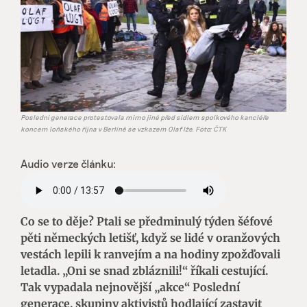
Poslední generace protestovala mimo jiné před sídlem spolkového kancléře
koncem loňského října v Berlíně se vzkazem Olaf lže. Foto: ČTK
Audio verze článku:
Co se to děje? Ptali se předminulý týden šéfové
pěti německých letišť, když se lidé v oranžových
vestách lepili k ranvejím a na hodiny zpožďovali
letadla. „Oni se snad zbláznili!“ říkali cestující.
Tak vypadala nejnovější „akce“ Poslední
generace, skupiny aktivistů hodlající zastavit