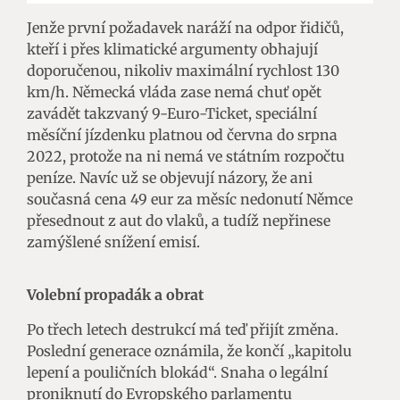
Jenže první požadavek naráží na odpor řidičů,
kteří i přes klimatické argumenty obhajují
doporučenou, nikoliv maximální rychlost 130
km/h. Německá vláda zase nemá chuť opět
zavádět takzvaný 9-Euro-Ticket, speciální
měsíční jízdenku platnou od června do srpna
2022, protože na ni nemá ve státním rozpočtu
peníze. Navíc už se objevují názory, že ani
současná cena 49 eur za měsíc nedonutí Němce
přesednout z aut do vlaků, a tudíž nepřinese
zamýšlené snížení emisí.
Volební propadák a obrat
Po třech letech destrukcí má teď přijít změna.
Poslední generace oznámila, že končí „kapitolu
lepení a pouličních blokád“. Snaha o legální
proniknutí do Evropského parlamentu