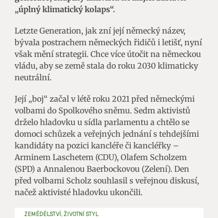
„úplný klimatický kolaps“.
Letzte Generation, jak zní její německý název,
bývala postrachem německých řidičů i letišť, nyní
však mění strategii. Chce více útočit na německou
vládu, aby se země stala do roku 2030 klimaticky
neutrální.
Její „boj“ začal v létě roku 2021 před německými
volbami do Spolkového sněmu. Sedm aktivistů
drželo hladovku u sídla parlamentu a chtělo se
domoci schůzek a veřejných jednání s tehdejšími
kandidáty na pozici kancléře či kancléřky –
Arminem Laschetem (CDU), Olafem Scholzem
(SPD) a Annalenou Baerbockovou (Zelení). Den
před volbami Scholz souhlasil s veřejnou diskusí,
načež aktivisté hladovku ukončili.
ZEMĚDĚLSTVÍ, ŽIVOTNÍ STYL