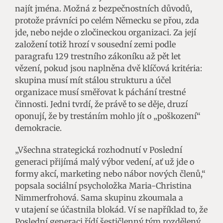
najít jména. Možná z bezpečnostních důvodů,
protože právníci po celém Německu se přou, zda
jde, nebo nejde o zločineckou organizaci. Za její
založení totiž hrozí v sousední zemi podle
paragrafu 129 trestního zákoníku až pět let
vězení, pokud jsou naplněna dvě klíčová kritéria:
skupina musí mít stálou strukturu a účel
organizace musí směřovat k páchání trestné
činnosti. Jedni tvrdí, že právě to se děje, druzí
oponují, že by trestáním mohlo jít o „poškození“
demokracie.
„Všechna strategická rozhodnutí v Poslední
generaci přijímá malý výbor vedení, ať už jde o
formy akcí, marketing nebo nábor nových členů,“
popsala sociální psycholožka Maria-Christina
Nimmerfrohová. Sama skupinu zkoumala a
v utajení se účastnila blokád. Ví se například to, že
Poslední generaci řídí šestičlenný tým rozdělený