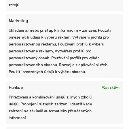
zdrojů.
Pochází z Bavorska, později odešla kvůli studiu
psychologie do rakouského Klagenfurtu. Tam se
Marketing
také připojila k Poslední generaci. Dříve působila
Ukládání a/nebo přístup k informacím v zařízení, Použití
ve spolku Fridays for Future. Díky jejímu vzhledu
omezených údajů k výběru reklam, Vytváření profilů pro
a podobě s kolumbijskou zpěvačkou se jí přezdívá
personalizovanou reklamu, Používání profilů k výběru
„Klimatická Shakira“. Kvůli jejím protestním
personalizované reklamy, Vytváření profilů pro
akcím v Rakousku ji chce tamní vláda vyhostit a
personalizovaný obsah, Používání profilů pro výběr
hrozí jí zákaz pobytu.
personalizovaného obsahu, Rozvoj a zlepšování služeb,
Použití omezených údajů k výběru obsahu.
VYBRANÉ PROTESTNÍ AKCE POSLEDNÍ GENERACE
Funkce
Vždy aktivní
– 17. srpna 2020: Henning Jeschke se pokouší
Přiřazování a kombinování údajů z jiných zdrojů
přilepit k trupu letadla na letišti v severoněmeckém
údajů, Propojení různých zařízení, Identifikace
Lübecku. Jeden z cestujících ho strhne na zem ještě
zařízení na základě automaticky přenášených
dřív, než lepidlo zatuhne. Jeschke putuje do vazby,
informací.
letadlo má 50 minut zpoždění.