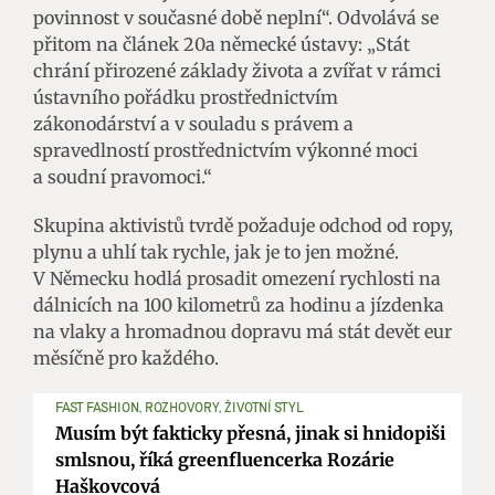
povinnost v současné době neplní“. Odvolává se
přitom na článek 20a německé ústavy: „Stát
chrání přirozené základy života a zvířat v rámci
ústavního pořádku prostřednictvím
zákonodárství a v souladu s právem a
spravedlností prostřednictvím výkonné moci
a soudní pravomoci.“
Skupina aktivistů tvrdě požaduje odchod od ropy,
plynu a uhlí tak rychle, jak je to jen možné.
V Německu hodlá prosadit omezení rychlosti na
dálnicích na 100 kilometrů za hodinu a jízdenka
na vlaky a hromadnou dopravu má stát devět eur
měsíčně pro každého.
FAST FASHION, ROZHOVORY, ŽIVOTNÍ STYL
Musím být fakticky přesná, jinak si hnidopiši
smlsnou, říká greenfluencerka Rozárie
Haškovcová