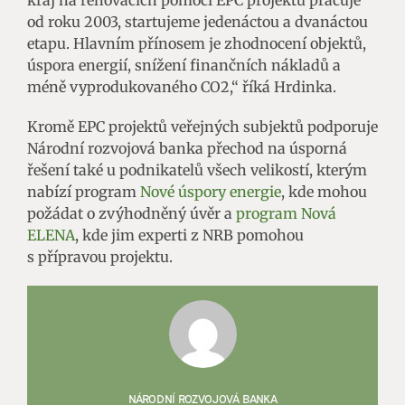
kraj na renovacích pomocí EPC projektů pracuje
od roku 2003, startujeme jedenáctou a dvanáctou
etapu. Hlavním přínosem je zhodnocení objektů,
úspora energií, snížení finančních nákladů a
méně vyprodukovaného CO2,“ říká Hrdinka.
Kromě EPC projektů veřejných subjektů podporuje
Národní rozvojová banka přechod na úsporná
řešení také u podnikatelů všech velikostí, kterým
nabízí program
Nové úspory energie
, kde mohou
požádat o zvýhodněný úvěr a
program Nová
ELENA
, kde jim experti z NRB pomohou
s přípravou projektu.
NÁRODNÍ ROZVOJOVÁ BANKA