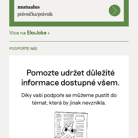
mutualus
právnička/právník
Více na
EkoJobs
>
PODPOŘTE NÁS