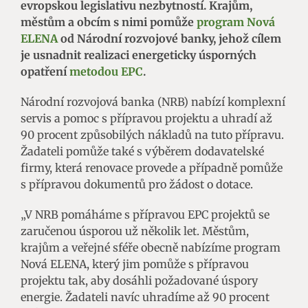
evropskou legislativu nezbytností. Krajům,
městům a obcím s nimi pomůže
program Nová
ELENA
od Národní rozvojové banky, jehož cílem
je usnadnit realizaci energeticky úsporných
opatření
metodou EPC
.
Národní rozvojová banka (NRB) nabízí komplexní
servis a pomoc s přípravou projektu a uhradí až
90 procent způsobilých nákladů na tuto přípravu.
Žadateli pomůže také s výběrem dodavatelské
firmy, která renovace provede a případně pomůže
s přípravou dokumentů pro žádost o dotace.
„V NRB pomáháme s přípravou EPC projektů se
zaručenou úsporou už několik let. Městům,
krajům a veřejné sféře obecně nabízíme program
Nová ELENA, který jim pomůže s přípravou
projektu tak, aby dosáhli požadované úspory
energie. Žadateli navíc uhradíme až 90 procent