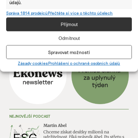
údajů.
Správa 1814 prodejců
Přečtěte si více o těchto účelech
Příjmout
Odmítnout
ODEBÍREJTE NÁŠ NEWSLETTER
Spravovat možnosti
Zásady cookies
Prohlášení o ochraně osobních údajů
NEJNOVĚJŠÍ PODCAST
Martin Abel
Chceme získat desítky milionů na
udržitelnost, říká právník Abel. Po střetu s