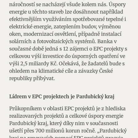
náročností se nacházejí všude kolem nás. Úspory
energie u těchto staveb lze dosáhnout například
efektivnějším využíváním spotřebované tepelné i
elektrické energie, zateplením budov, výměnou
oken, modernizací osvětlení, případně instalací
solárních a fotovoltaických systémů. Banka v
současné době jedná s 12 zájemci o EPC projekty s
celkovou výší investice do úsporných opatření ve
výši 2,5 miliardy Kč. Očekává, že žadatelů bude s
ohledem na klimatické cíle a závazky České
republiky přibývat.
Lídrem v EPC projektech je Pardubický kraj
Průkopníkem v oblasti EPC projektů je z hlediska
realizovaných projektů a celkové úspory energie
Pardubický kraj, který díky nim v současnosti
ušetří přes 700 milionů korun ročně. „Pardubický