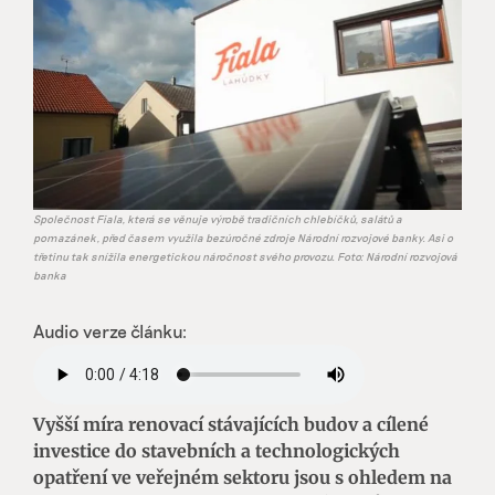
Společnost Fiala, která se věnuje výrobě tradičních chlebíčků, salátů a
pomazánek, před časem využila bezúročné zdroje Národní rozvojové banky. Asi o
třetinu tak snížila energetickou náročnost svého provozu. Foto: Národní rozvojová
banka
Audio verze článku:
Vyšší míra renovací stávajících budov a cílené
investice do stavebních a technologických
opatření ve veřejném sektoru jsou s ohledem na