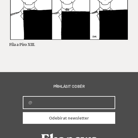
Fíla a Píro XIII.
PŘIHLÁSIT ODBĚR
Odebírat newsletter