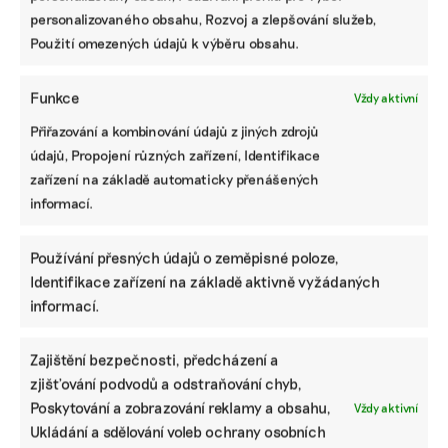
personalizovaného obsahu, Rozvoj a zlepšování služeb,
SDÍLET
Použití omezených údajů k výběru obsahu.
Facebook
X
LinkedIn
Funkce
Vždy aktivní
Přiřazování a kombinování údajů z jiných zdrojů
údajů, Propojení různých zařízení, Identifikace
PODOBNÉ PŘÍSPĚVKY
zařízení na základě automaticky přenášených
informací.
Používání přesných údajů o zeměpisné poloze,
Udržitelnost,
Konference
Jak přestat
Identifikace zařízení na základě aktivně vyžádaných
umění i
SustainSport
hrát ruletu s
informací.
komunitní
představí, jak
cenami energií
sdílení.
dělat sport
a posílit
Festival Týká
odpovědně k
nezávislost. Na
Zajištění bezpečnosti, předcházení a
se to také tebe
životnímu
otázky odpoví
v Uherském
prostředí
konference
zjišťování podvodů a odstraňování chyb,
Hradišti
Bold Future
Poskytování a zobrazování reklamy a obsahu,
Vždy aktivní
startuje tento
Ukládání a sdělování voleb ochrany osobních
týden