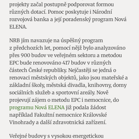
projekty začal postupně podporovat formou
různých dotací. Pomoc poskytuje i Národní
rozvojová banka a její poradenský program Nová
ELENA.
NRB jím navazuje na úspěšný program
z předchozích let, pomocí nějž bylo analyzováno
přes 900 budov ve veřejném sektoru a metodou
EPC bude renovováno 417 budov v různých
částech České republiky. Nejčastěji se jedná o
renovaci městských objektů, jako jsou mateřské a
základní školy, městská divadla, knihovny, domy
sociálních služeb a sportovní areály. Nově
projevují zájem o metodu EPC i nemocnice, do
programu Nová ELENA
již podala žádost
například Fakultní nemocnice Královské
Vinohrady a další zdravotnická zařízení.
Veřejné budovy s vysokou energetickou