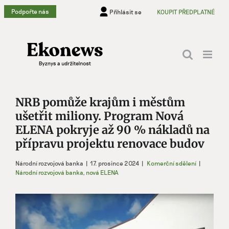
Přeskočit
Podpořte nás
Přihlásit se
KOUPIT PŘEDPLATNÉ
na
obsah
NRB pomůže krajům i městům
ušetřit miliony. Program Nová
ELENA pokryje až 90 % nákladů na
přípravu projektu renovace budov
Národní rozvojová banka
|
17. prosince 2024
|
Komerční sdělení
|
Národní rozvojová banka
,
nová ELENA
Zobrazit
větší
obrázek