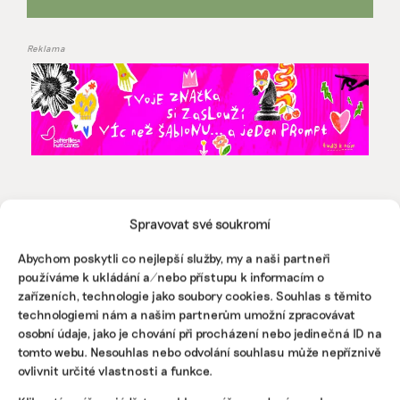
Reklama
Spravovat své soukromí
Abychom poskytli co nejlepší služby, my a naši partneři
používáme k ukládání a/nebo přístupu k informacím o
zařízeních, technologie jako soubory cookies. Souhlas s těmito
Pomozte udržet důležité
technologiemi nám a našim partnerům umožní zpracovávat
informace dostupné všem.
osobní údaje, jako je chování při procházení nebo jedinečná ID na
tomto webu. Nesouhlas nebo odvolání souhlasu může nepříznivě
ovlivnit určité vlastnosti a funkce.
Díky vaší podpoře se můžeme pustit do témat,
která by jinak nevznikla.