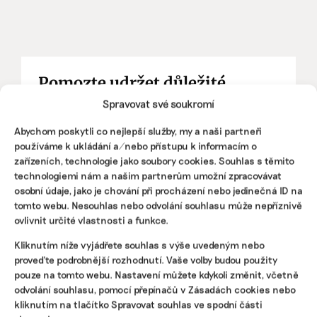
Pomozte udržet důležité
informace dostupné všem.
Spravovat své soukromí
Abychom poskytli co nejlepší služby, my a naši partneři
Díky vaší podpoře se můžeme pustit do témat,
používáme k ukládání a/nebo přístupu k informacím o
která by jinak nevznikla.
zařízeních, technologie jako soubory cookies. Souhlas s těmito
technologiemi nám a našim partnerům umožní zpracovávat
Přispějte na vznik obsahu.
osobní údaje, jako je chování při procházení nebo jedinečná ID na
tomto webu. Nesouhlas nebo odvolání souhlasu může nepříznivě
ovlivnit určité vlastnosti a funkce.
Kliknutím níže vyjádřete souhlas s výše uvedeným nebo
proveďte podrobnější rozhodnutí. Vaše volby budou použity
pouze na tomto webu. Nastavení můžete kdykoli změnit, včetně
odvolání souhlasu, pomocí přepínačů v Zásadách cookies nebo
kliknutím na tlačítko Spravovat souhlas ve spodní části