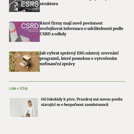
strukturu
Které firmy mají nově povinnost
zveřejňovat informace o udržitelnosti podle
CSRD a odkdy
Jak vybrat správný ESG nástroj: srovnání
programů, které pomohou s vytvořením
nefinanční zprávy
Lidé v ESG
Od čokolády k pivu. Prazdroj má novou posilu
starající se o bezpečnost zaměstnanců