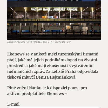
Letiště Václava Havla v Praze. Foto: ČTK / Švancara Petr
Ekonews se v anketě mezi tuzemskými firmami
ptají, jaké má jejich podnikání dopad na životní
prostředí a jaké mají zkušenosti s vytvářením
nefinančních zpráv. Za Letiště Praha odpovídala
tisková mluvčí Denisa Hejtmánková.
Plné znění článku je k dispozici pouze pro
aktivní předplatitele Ekonews +
E-mail: