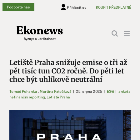
Přeskočit
Podpořte nás
Přihlásit se
KOUPIT PŘEDPLATNÉ
na
obsah
Letiště Praha snižuje emise o tři až
pět tisíc tun CO2 ročně. Do pěti let
chce být uhlíkově neutrální
Tomáš Pohanka
,
Martina Patočková
|
05. srpna 2025
|
ESG
|
anketa
nefinanční reporting
,
Letiště Praha
Zobrazit
větší
obrázek