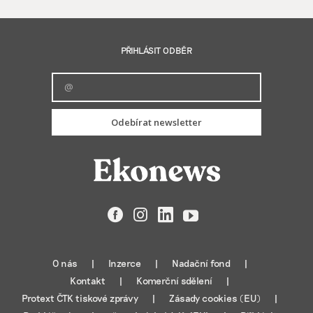
PŘIHLÁSIT ODBĚR
Odebírat newsletter
Facebook
Instagram
LinkedIn
YouTube
O nás
Inzerce
Nadační fond
Kontakt
Komerční sdělení
Protext ČTK tiskové zprávy
Zásady cookies (EU)