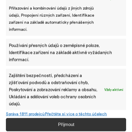
Přiřazování a kombinování údajů z jiných zdrojů
Dodali
Dva roky
Nejlepší odpad
údajů, Propojení různých zařízení, Identifikace
uhlíkové
odkladu končí.
je ten, který
zařízení na základě automaticky přenášených
kredity
Firmy nad tisíc
nevznikne.
informací.
v předstihu.
zaměstnanců
K proměnám
Opětovné
se musí
evropské
zalesňování
zajímat, jak
podnikové
Používání přesných údajů o zeměpisné poloze,
Amazonie
reportovat
regulace
přineslo
podle CSRD
týkající se
Identifikace zařízení na základě aktivně vyžádaných
Googlu a spol.
odpadu
informací.
první výsledky
Zajištění bezpečnosti, předcházení a
zjišťování podvodů a odstraňování chyb,
Poskytování a zobrazování reklamy a obsahu,
Vždy aktivní
Ukládání a sdělování voleb ochrany osobních
údajů.
Správa 1811 prodejců
Přečtěte si více o těchto účelech
Příjmout