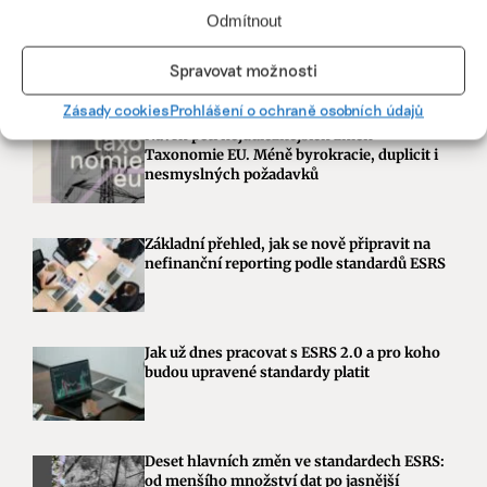
Odmítnout
Spravovat možnosti
Zásady cookies
Prohlášení o ochraně osobních údajů
Návrh pěti nejdůležitějších změn
Taxonomie EU. Méně byrokracie, duplicit i
nesmyslných požadavků
Základní přehled, jak se nově připravit na
nefinanční reporting podle standardů ESRS
Jak už dnes pracovat s ESRS 2.0 a pro koho
budou upravené standardy platit
Deset hlavních změn ve standardech ESRS:
od menšího množství dat po jasnější