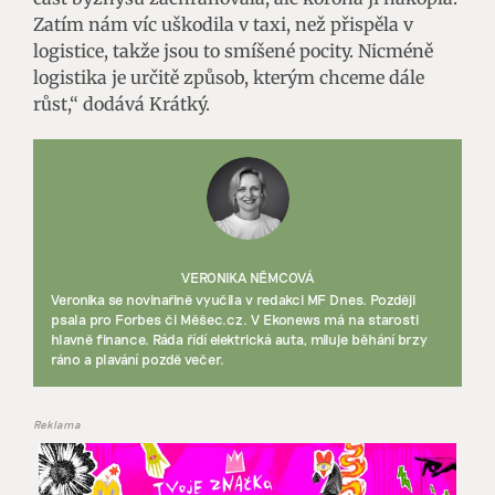
Zatím nám víc uškodila v taxi, než přispěla v
logistice, takže jsou to smíšené pocity. Nicméně
logistika je určitě způsob, kterým chceme dále
růst,“ dodává Krátký.
VERONIKA NĚMCOVÁ
Veronika se novinařině vyučila v redakci MF Dnes. Později
psala pro Forbes či Měšec.cz. V Ekonews má na starosti
hlavně finance. Ráda řídí elektrická auta, miluje běhání brzy
ráno a plavání pozdě večer.
Reklama