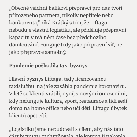
„Obecně všichni balíkoví přepravci pro nás tvoří
přirozeného partnera, nikoliv nepřítele nebo
konkurenta,“ říká Krátký s tím, že Liftago
nebuduje vlastní logistiku, ale přiděluje přepravní
kapacitu v reálném čase bez předchozího
domlouvání. Funguje tedy jako přepravní síť, ne
jako přepravce samotný.
Pandemie poškodila taxi byznys
Hlavní byznys Liftaga, tedy licencovanou
taxislužbu, na jaře zasáhla pandemie koronaviru.
V létě se klienti vrátili, nyní, s novými omezeními,
kdy nefunguje kultura, sport, restaurace a lidi sedí
doma na home office nebo učí děti, Liftago úbytek
klientů opět cítí.
„Logistiku jsme nebudovali s cílem, aby nás tato
část byznysu zachraňovala, ale korona ji nakopla.