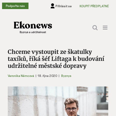
Přeskočit
Podpořte nás
Přihlásit se
KOUPIT PŘEDPLATNÉ
na
obsah
Chceme vystoupit ze škatulky
taxíků, říká šéf Liftaga k budování
udržitelné městské dopravy
Veronika Němcová
|
18. října 2020
|
Byznys
Zobrazit
větší
obrázek