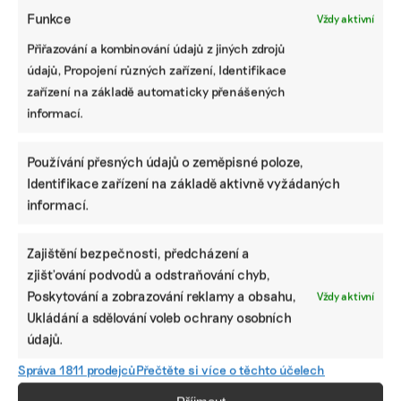
Funkce
Vždy aktivní
PODOBNÉ PŘÍSPĚVKY
Přiřazování a kombinování údajů z jiných zdrojů
údajů, Propojení různých zařízení, Identifikace
zařízení na základě automaticky přenášených
informací.
Ani trend, ani
Kdybych
Nespoléhejte
povinnost.
postavil pár
na odklad,
Používání přesných údajů o zeměpisné poloze,
Udržitelnost je
pasivních
ideální je začít
Identifikace zařízení na základě aktivně vyžádaných
způsob, jak
domů, mělo by
s přípravou na
řídit firmu do
to na klima
EUDR během
informací.
budoucna a
nulový dopad,
léta, radí
zvyšovat její
proto jsem v
firmám
hodnotu, říká
CTP, popisuje
advokátka
Zajištění bezpečnosti, předcházení a
expertka
manažer
Deloitte Legal
zjišťování podvodů a odstraňování chyb,
Poskytování a zobrazování reklamy a obsahu,
Vždy aktivní
Ukládání a sdělování voleb ochrany osobních
údajů.
Správa 1811 prodejců
Přečtěte si více o těchto účelech
ODEBÍREJTE NÁŠ NEWSLETTER