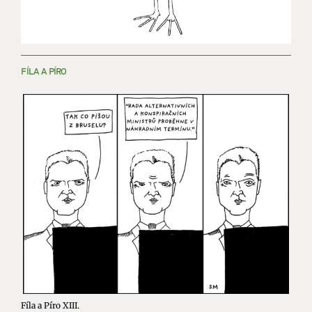
FÍLA A PÍRO
Fíla a Píro XIII.