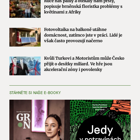
Ruce nás pálily a otékaly nám prsty,
popisuje brněnská floristka problémy s
květinami z Afriky
Fotovoltaika na balkoně utáhne
domácnost, zatímco jste v práci. Lidé je
však často provozují načerno
Kvůli Turkovi a Motoristům může Česko
přijít o desítky miliard. Ve hře jsou
akcelerační zóny i povolenky
STÁHNĚTE SI NAŠE E-BOOKY