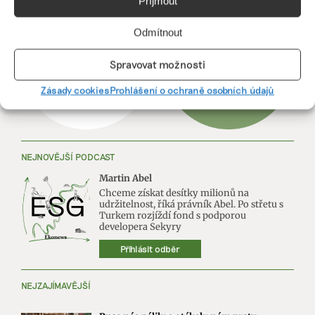
Příjmout
Odmítnout
Spravovat možnosti
Zásady cookies
Prohlášení o ochraně osobních údajů
NEJNOVĚJŠÍ PODCAST
Martin Abel
Chceme získat desítky milionů na
udržitelnost, říká právník Abel. Po střetu s
Turkem rozjíždí fond s podporou
developera Sekyry
Přihlásit odběr
NEJZAJÍMAVĚJŠÍ