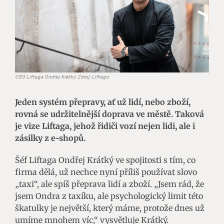
CEO Liftaga Ondřej Krátký. Zdroj: Liftago
Jeden systém přepravy, ať už lidí, nebo zboží,
rovná se udržitelnější doprava ve městě. Taková
je vize Liftaga, jehož řidiči vozí nejen lidi, ale i
zásilky z e-shopů.
Šéf Liftaga Ondřej Krátký ve spojitosti s tím, co
firma dělá, už nechce nyní příliš používat slovo
„taxi“, ale spíš přeprava lidí a zboží. „Jsem rád, že
jsem Ondra z taxíku, ale psychologický limit této
škatulky je největší, který máme, protože dnes už
umíme mnohem víc,“ vysvětluje Krátký.