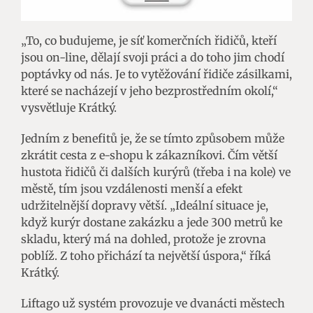
„To, co budujeme, je síť komerčních řidičů, kteří
jsou on-line, dělají svoji práci a do toho jim chodí
poptávky od nás. Je to vytěžování řidiče zásilkami,
které se nacházejí v jeho bezprostředním okolí,“
vysvětluje Krátký.
Jedním z benefitů je, že se tímto způsobem může
zkrátit cesta z e-shopu k zákazníkovi. Čím větší
hustota řidičů či dalších kurýrů (třeba i na kole) ve
městě, tím jsou vzdálenosti menší a efekt
udržitelnější dopravy větší. „Ideální situace je,
když kurýr dostane zakázku a jede 300 metrů ke
skladu, který má na dohled, protože je zrovna
poblíž. Z toho přichází ta největší úspora,“ říká
Krátký.
Liftago už systém provozuje ve dvanácti městech