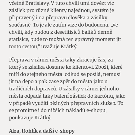
včetně Bratislavy. V tuto chvíli umí dovézt víc
zásilek pro různé klienty najednou, systém je
připravený i na přepravu člověka a zásilky
současně. To je ale zatím vize do budoucna. „Ve
chvíli, kdy budou z desetitisíců balíků denně
statisíce, bude to možná ten správný moment jít
touto cestou,“ uvažuje Krátký.
Přeprava v rámci města taky zkracuje čas, za
který se zásilka dostane ke klientovi. Zboží, které
míří do stejného města, odkud se posílá, nemusí
jít na depo a pak zase zpět do města jako u
tradičních dopravců. U zásilky v rámci jednoho
města odpadá taky balení zásilek do kartónu, jako
v případě využití běžných přepravních služeb. To
se promítne i do nižších nákladů e-shopu,
poukazuje Krátký.
Alza, Rohlík a další e-shopy