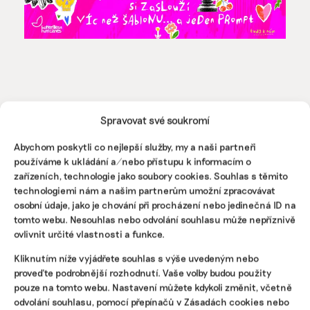
Spravovat své soukromí
Abychom poskytli co nejlepší služby, my a naši partneři
Pomozte udržet důležité
používáme k ukládání a/nebo přístupu k informacím o
informace dostupné všem.
zařízeních, technologie jako soubory cookies. Souhlas s těmito
technologiemi nám a našim partnerům umožní zpracovávat
osobní údaje, jako je chování při procházení nebo jedinečná ID na
Díky vaší podpoře se můžeme pustit do témat,
tomto webu. Nesouhlas nebo odvolání souhlasu může nepříznivě
která by jinak nevznikla.
ovlivnit určité vlastnosti a funkce.
Přispějte na vznik obsahu.
Kliknutím níže vyjádřete souhlas s výše uvedeným nebo
proveďte podrobnější rozhodnutí. Vaše volby budou použity
pouze na tomto webu. Nastavení můžete kdykoli změnit, včetně
odvolání souhlasu, pomocí přepínačů v Zásadách cookies nebo