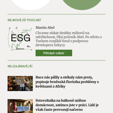
NEJNOVĚJŠÍ PODCAST
Martin Abel
Chceme získat desítky milionů na
udržitelnost, říká právník Abel. Po střetu s
Turkem rozjíždí fond s podporou
developera Sekyry
Přihlásit odběr
NEJZAJÍMAVĚJŠÍ
Ruce nás pálily a otékaly nám prsty,
popisuje brněnská floristka problémy s
květinami z Afriky
Fotovoltaika na balkoně utáhne
domácnost, zatímco jste v práci. Lidé je
však často provozují načerno