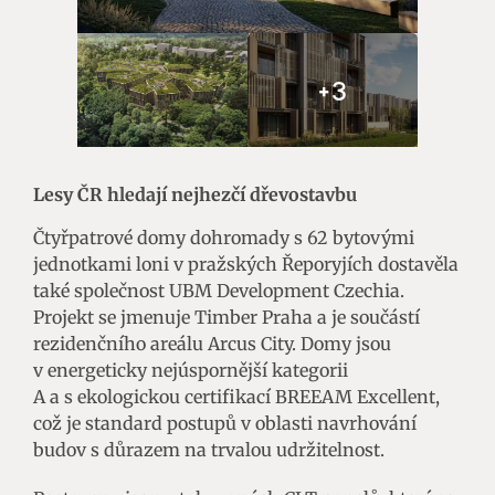
+3
Lesy ČR hledají nejhezčí dřevostavbu
Čtyřpatrové domy dohromady s 62 bytovými
jednotkami loni v pražských Řeporyjích dostavěla
také společnost UBM Development Czechia.
Projekt se jmenuje Timber Praha a je součástí
rezidenčního areálu Arcus City. Domy jsou
v energeticky nejúspornější kategorii
A a s ekologickou certifikací BREEAM Excellent,
což je standard postupů v oblasti navrhování
budov s důrazem na trvalou udržitelnost.