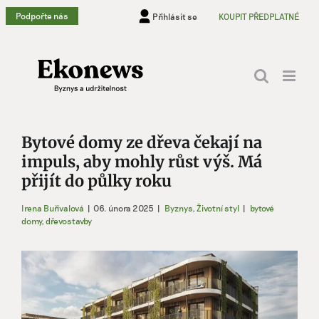
Přeskočit
Podpořte nás
Přihlásit se
KOUPIT PŘEDPLATNÉ
na
obsah
Bytové domy ze dřeva čekají na
impuls, aby mohly růst výš. Má
přijít do půlky roku
Irena Buřívalová
|
06. února 2025
|
Byznys
,
Životní styl
|
bytové
domy
,
dřevostavby
Zobrazit
větší
obrázek