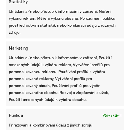
Statistiky
Ukládání a/nebo přístup k informacím v zařízení, Měření
výkonu reklam, Měření výkonu obsahu, Porozumění publiku
prostřednictvím statistik nebo kombinací údajů z různých
IRENA BUŘÍVALOVÁ
Irena prošla MF Dnes nebo ekonomickými týdeníky Euro a
zdrojů.
Czech Business Weekly. Nejradši píše o věčných chemikáliích
v oblečení, ekologickém zemědělství, odpadech, rychlé módě
a bioplastech.
Marketing
Ukládání a/nebo přístup k informacím v zařízení, Použití
omezených údajů k výběru reklam, Vytváření profilů pro
Reklama
personalizovanou reklamu, Používání profilů k výběru
personalizované reklamy, Vytváření profilů pro
personalizovaný obsah, Používání profilů pro výběr
personalizovaného obsahu, Rozvoj a zlepšování služeb,
Použití omezených údajů k výběru obsahu.
Funkce
Vždy aktivní
Přiřazování a kombinování údajů z jiných zdrojů