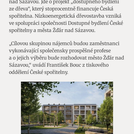
nad Sázavou. Jde o projekt „dostupného bydlení
ze dřeva“, který stoprocentně financuje Česká
spořitelna. Nízkoenergetická dřevostavba vzniká
ve spolupráci společnosti Dostupné bydlení České
spořitelny a města Žďár nad Sázavou.
„Cílovou skupinou nájemců budou zaměstnanci
vykonávající společensky prospěšné profese
a o jejich výběru bude rozhodovat město Žďár nad
Sázavou,“ uvádí František Bouc z tiskového
oddělení České spořitelny.