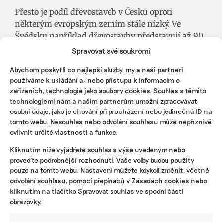
Přesto je podíl dřevostaveb v Česku oproti
některým evropským zemím stále nízký. Ve
Švédsku například dřevostavby představují až 90
procent nových staveb, v Rakousku jsou
Spravovat své soukromí
zastoupeny z 33 procent, ve Švýcarsku z 20
Abychom poskytli co nejlepší služby, my a naši partneři
procent a v Německu se kolem 20 procent, jak
používáme k ukládání a/nebo přístupu k informacím o
upozorňuje zmíněný dokument Surovinová
zařízeních, technologie jako soubory cookies. Souhlas s těmito
politika pro dřevo. A rostou více do výšky. Ve
technologiemi nám a našim partnerům umožní zpracovávat
švédském Skellefteå stojí dvacetipodlažní dům ze
osobní údaje, jako je chování při procházení nebo jedinečná ID na
dřeva, ve Vídni je podobnou stavbou dřevěný
tomto webu. Nesouhlas nebo odvolání souhlasu může nepříznivě
mrakodrap HoHo. Holz-Hybrid-Hochhaus, který
ovlivnit určité vlastnosti a funkce.
se nachází ve 22. vídeňském obvodu Donaustadt,
Kliknutím níže vyjádřete souhlas s výše uvedeným nebo
sahá do výšky 84 metrů a jeho výstavba stála
proveďte podrobnější rozhodnutí. Vaše volby budou použity
okolo 85 milionů eur.
pouze na tomto webu. Nastavení můžete kdykoli změnit, včetně
odvolání souhlasu, pomocí přepínačů v Zásadách cookies nebo
Článek byl publikován v časopisu Reportér
kliknutím na tlačítko Spravovat souhlas ve spodní části
obrazovky.