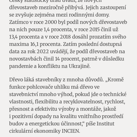
dřevostaveb meziročně přibývá. Jejich zastoupení
se zvyšuje zejména mezi rodinnými domy.
Zatímco v roce 2000 byl podíl nových dřevostaveb
na nich pouze 1,4 procenta, v roce 2015 činil už
13,4 procenta a v roce 2018 dosáhl prozatím svého
maxima 16,1 procenta. Zatím poslední dostupná
data za rok 2022 uvádějí, že podíl dřevostaveb na
novostavbách činil 14 procent, patrně v důsledku
pandemie a konfliktu na Ukrajině.
Dřevo láká stavebníky z mnoha důvodů. „Kromě
funkce pohlcovače uhlíku má dřevo ve
stavebnictví mnoho výhod, pokud jde o technické
vlastnosti, flexibilitu a recyklovatelnost, rychlost,
přesnost a efektivitu výroby a montáže, jakož
i pozitivní dopady na kvalitu vnitřního prostředí
budov a energetickou účinnost,“ píše Institut
cirkulární ekonomiky INCIEN.