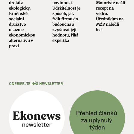
úroků a
povinnost.
Motoristé našli
ekologicky.
Udržitelnost je
recept na
Brněnské
způsob, jak
vedro.
sociální
řídit firmu do
Úředníkům na
družstvo
budoucna a
MŽP nabídli
ukazuje
zvyšovat její
led
ekonomickou
hodnotu, říká
alternativu v
expertka
praxi
ODEBÍREJTE NÁŠ NEWSLETTER