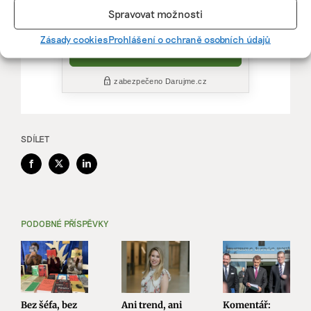
Spravovat možnosti
Zásady cookies
Prohlášení o ochraně osobních údajů
SDÍLET
Facebook
X
LinkedIn
PODOBNÉ PŘÍSPĚVKY
Bez šéfa, bez
Ani trend, ani
Komentář: