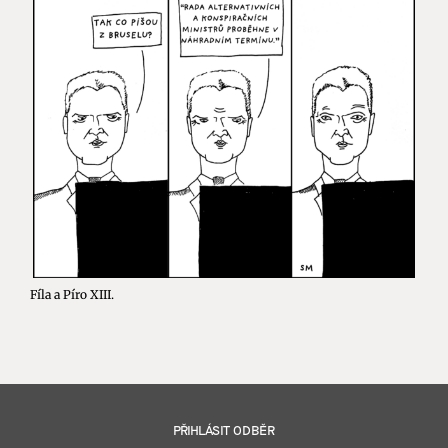
Fíla a Píro XIII.
PŘIHLÁSIT ODBĚR