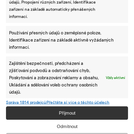
údajů, Propojení různých zařízení, Identifikace
zařízení na základě automaticky přenášených
Pomozte udržet důležité
informací.
informace dostupné všem.
Používání přesných údajů o zeměpisné poloze,
Identifikace zařízení na základě aktivně vyžádaných
Díky vaší podpoře se můžeme pustit do témat,
informací.
která by jinak nevznikla.
Přispějte na vznik obsahu.
Zajištění bezpečnosti, předcházení a
zjišťování podvodů a odstraňování chyb,
Poskytování a zobrazování reklamy a obsahu,
Vždy aktivní
Ukládání a sdělování voleb ochrany osobních
údajů.
Správa 1814 prodejců
Přečtěte si více o těchto účelech
Příjmout
Odmítnout