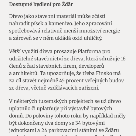
Dostupné bydlení pro Žďár
Dřevo jako stavební materiál může zčásti
nahradit písek a kamenivo. Jeho zpracování
spotřebovává relativně menší množství energie
a zároveň se v něm ukládá oxid uhličitý.
Větší využití dřeva prosazuje Platforma pro
udržitelné stavebnictví ze dřeva, která sdružuje 16
členů z řad stavebních firem, developerů
a architektů. Ta upozorňuje, že třeba Finsko má
za cíl stavět nejméně 45 procent veřejných budov
ze dřeva, včetně vzdělávacích zařízení.
V některých tuzemských projektech se už dřevo
uplatnilo či uplatňuje při výstavbě bytových
domů. Do poloviny tohoto roku by například měly
být dokončeny dva domy se 34 bytovými
jednotkami a 24 parkovacími stáními ve Žďáru