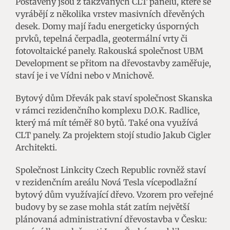
Postaveny jsou z takzvaných CLT panelů, které se
vyrábějí z několika vrstev masivních dřevěných
desek. Domy mají řadu energeticky úsporných
prvků, tepelná čerpadla, geotermální vrty či
fotovoltaické panely. Rakouská společnost UBM
Development se přitom na dřevostavby zaměřuje,
staví je i ve Vídni nebo v Mnichově.
Bytový dům Dřevák pak staví společnost Skanska
v rámci rezidenčního komplexu D.O.K. Radlice,
který má mít téměř 80 bytů. Také ona využívá
CLT panely. Za projektem stojí studio Jakub Cigler
Architekti.
Společnost Linkcity Czech Republic rovněž staví
v rezidenčním areálu Nová Tesla vícepodlažní
bytový dům využívající dřevo. Vzorem pro veřejné
budovy by se zase mohla stát zatím největší
plánovaná administrativní dřevostavba v Česku: