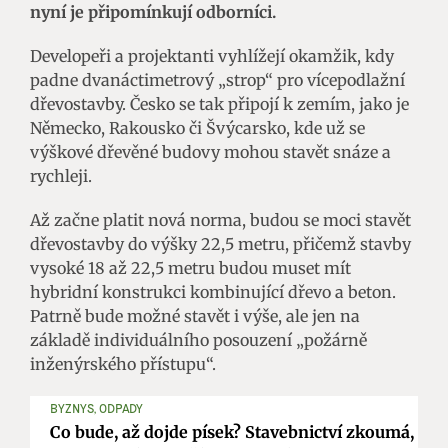
nyní je připomínkují odborníci.
Developeři a projektanti vyhlížejí okamžik, kdy
padne dvanáctimetrový „strop“ pro vícepodlažní
dřevostavby. Česko se tak připojí k zemím, jako je
Německo, Rakousko či Švýcarsko, kde už se
výškové dřevěné budovy mohou stavět snáze a
rychleji.
Až začne platit nová norma, budou se moci stavět
dřevostavby do výšky 22,5 metru, přičemž stavby
vysoké 18 až 22,5 metru budou muset mít
hybridní konstrukci kombinující dřevo a beton.
Patrně bude možné stavět i výše, ale jen na
základě individuálního posouzení „požárně
inženýrského přístupu“.
BYZNYS, ODPADY
Co bude, až dojde písek? Stavebnictví zkoumá,