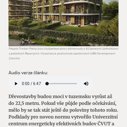
Projekt Timber Praha jsou čtyřpatrové domy dohromady s 62 bytovými jednotkami
v pražských Řeporyjích. Vizualizace: poskytnuta společností UBM Development
Czechia
Audio verze článku:
Dřevostavby budou moci v tuzemsku vyrůst až
do 22,5 metru. Pokud vše půjde podle očekávání,
mělo by se tak stát ještě do poloviny tohoto roku.
Podklady pro novou normu vytvořilo Univerzitní
centrum energeticky efektivních budov ČVUT a