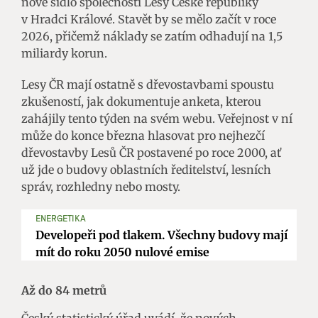
nové sídlo společnosti Lesy České republiky
v Hradci Králové. Stavět by se mělo začít v roce
2026, přičemž náklady se zatím odhadují na 1,5
miliardy korun.
Lesy ČR mají ostatně s dřevostavbami spoustu
zkušeností, jak dokumentuje anketa, kterou
zahájily tento týden na svém webu. Veřejnost v ní
může do konce března hlasovat pro nejhezčí
dřevostavby Lesů ČR postavené po roce 2000, ať
už jde o budovy oblastních ředitelství, lesních
správ, rozhledny nebo mosty.
ENERGETIKA
Developeři pod tlakem. Všechny budovy mají
mít do roku 2050 nulové emise
Až do 84 metrů
Český statistický úřad uvádí, že nových