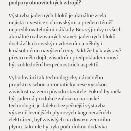
podpory obnovitelných zdrojů?
Výstavba jaderných bloků je aktuálně zcela
nejistá investice s obrovskými a předem téměř
nepredikovatelnými náklady. Bez výjimky u všech
aktuálně realizovaných staveb jaderných bloků
dochází k obrovským zdržením a někdy i
k násobnému navýšení ceny. Pakliže by k výstavě
přesto mělo dojít, zásadním předpokladem musí
být zohlednění bezpečnostních aspektů.
Vybudování tak technologicky náročného
projektu s sebou automaticky nese vysokou
závislost na zemi původu stavitele. Pokud by měla
být jaderná produkce založena na ruské
technologii, je daleko bezpečnější výstavba
výrazně levnějších plynových kogeneračních
elektráren, byť závislých na dovozu zemního
plynu. Jakmile by byla podmínkou dodávka