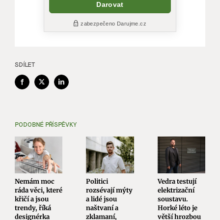
SDÍLET
Facebook
X
LinkedIn
PODOBNÉ PŘÍSPĚVKY
Nemám moc
Politici
Vedra testují
ráda věci, které
rozsévají mýty
elektrizační
křičí a jsou
a lidé jsou
soustavu.
trendy, říká
naštvaní a
Horké léto je
designérka
zklamaní,
větší hrozbou