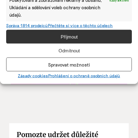
MARTINA PATOČKOVÁ
Ukládání a sdělování voleb ochrany osobních
Martina začínala s novinařinou v agentuře ČTK a pokračovala
údajů.
v MF Dnes, psala pro E15 či Reportér Premium. Jenže pak
zatoužila po větší samostatnosti. Ráda chodí po kopcích,
Správa 1814 prodejců
Přečtěte si více o těchto účelech
plave s ploutvemi i bez nich a chtěla by kočku.
Příjmout
Reklama
Odmítnout
Spravovat možnosti
Zásady cookies
Prohlášení o ochraně osobních údajů
Pomozte udržet důležité