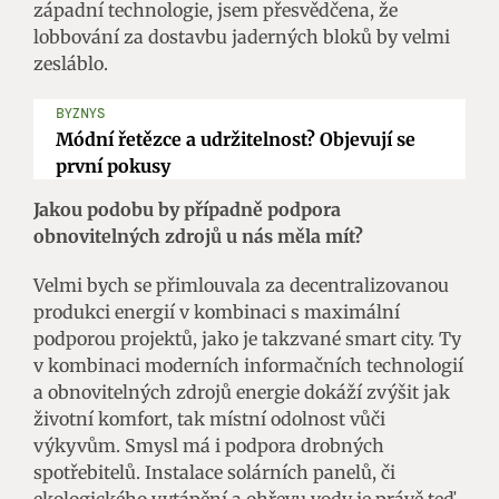
západní technologie, jsem přesvědčena, že
lobbování za dostavbu jaderných bloků by velmi
zesláblo.
BYZNYS
Módní řetězce a udržitelnost? Objevují se
první pokusy
Jakou podobu by případně podpora
obnovitelných zdrojů u nás měla mít?
Velmi bych se přimlouvala za decentralizovanou
produkci energií v kombinaci s maximální
podporou projektů, jako je takzvané smart city. Ty
v kombinaci moderních informačních technologií
a obnovitelných zdrojů energie dokáží zvýšit jak
životní komfort, tak místní odolnost vůči
výkyvům. Smysl má i podpora drobných
spotřebitelů. Instalace solárních panelů, či
ekologického vytápění a ohřevu vody je právě teď