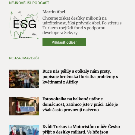
NEJNOVĚJŠÍ PODCAST
Martin Abel
Chceme získat desítky milionů na
udržitelnost, říká právník Abel. Po střetu s
Turkem rozjíždí fond s podporou
developera Sekyry
Přihlásit odběr
NEJZAJÍMAVĚJŠÍ
Ruce nás pálily a otékaly nám prsty,
popisuje brněnská floristka problémy s
květinami z Afriky
Fotovoltaika na balkoně utáhne
domácnost, zatímco jste v práci. Lidé je
však často provozují načerno
Kvůli Turkovi a Motoristům může Česko
přijít o desítky miliard. Ve hře jsou