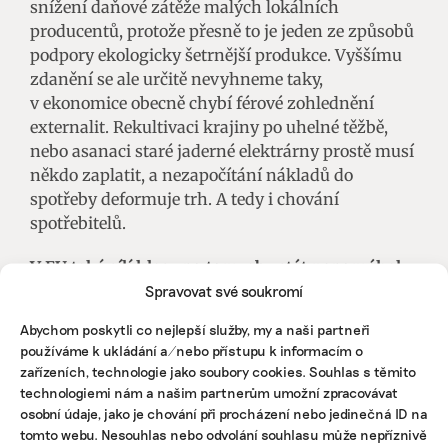
snížení daňové zátěže malých lokálních
producentů, protože přesně to je jeden ze způsobů
podpory ekologicky šetrnější produkce. Vyššímu
zdanění se ale určitě nevyhneme taky,
v ekonomice obecně chybí férové zohlednění
externalit. Rekultivaci krajiny po uhelné těžbě,
nebo asanaci staré jaderné elektrárny prostě musí
někdo zaplatit, a nezapočítání nákladů do
spotřeby deformuje trh. A tedy i chování
spotřebitelů.
V EU také sílí hlasy po tom, aby stát nepomáhal
firmám, které neplní „zelené cíle“, respektive,
Spravovat své soukromí
aby se k nim zavázaly, pokud do nich stát peníze
Abychom poskytli co nejlepší služby, my a naši partneři
naleje, například do aerolinek. Souhlasíte s tím?
používáme k ukládání a/nebo přístupu k informacím o
zařízeních, technologie jako soubory cookies. Souhlas s těmito
Z mého pohledu je důležité, aby stát z peněz
technologiemi nám a našim partnerům umožní zpracovávat
daňových poplatníků pomáhal firmám, které
osobní údaje, jako je chování při procházení nebo jedinečná ID na
platí daně v České republice, a ne v daňových
tomto webu. Nesouhlas nebo odvolání souhlasu může nepříznivě