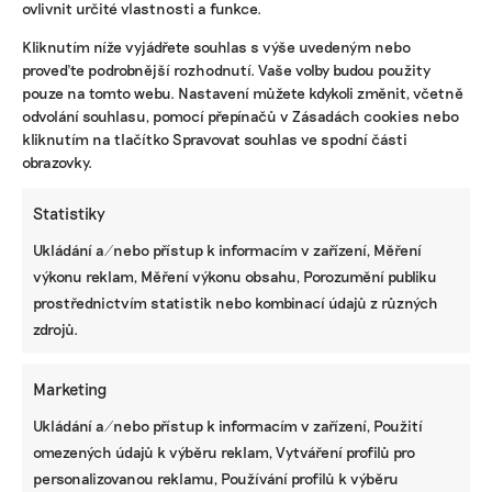
rájích. Druhým pravidlem je, že peníze daňových
ovlivnit určité vlastnosti a funkce.
poplatníků by měly být používány pouze na
Kliknutím níže vyjádřete souhlas s výše uvedeným nebo
záchranu podniků, které byly zdravé před krizí.
proveďte podrobnější rozhodnutí. Vaše volby budou použity
pouze na tomto webu. Nastavení můžete kdykoli změnit, včetně
Zachraňovat ze státních prostředků se má to, co
odvolání souhlasu, pomocí přepínačů v Zásadách cookies nebo
má smysl do budoucna. Nemůžeme se snažit
kliknutím na tlačítko Spravovat souhlas ve spodní části
zachránit ekonomiku Česka podporou výroby 20.
obrazovky.
století, musíme se dívat do budoucna. A tam
Statistiky
výroba není gigantická a masová, ale moderní,
customizovaná a chytrá.
Ukládání a/nebo přístup k informacím v zařízení, Měření
výkonu reklam, Měření výkonu obsahu, Porozumění publiku
prostřednictvím statistik nebo kombinací údajů z různých
Co je Green Deal
zdrojů.
Green Deal je balíček opatření Evropské
komise, který byl představen 11. prosince
Marketing
2019 a který by měl občanům a
společnostem v EU zajistit přechod na
Ukládání a/nebo přístup k informacím v zařízení, Použití
udržitelnější, ekologičtější hospodářství.
omezených údajů k výběru reklam, Vytváření profilů pro
Mezi navrhovaná opatření patří snížení
personalizovanou reklamu, Používání profilů k výběru