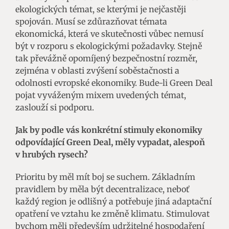
ekologických témat, se kterými je nejčastěji
spojován. Musí se zdůrazňovat témata
ekonomická, která ve skutečnosti vůbec nemusí
být v rozporu s ekologickými požadavky. Stejně
tak převážně opomíjený bezpečnostní rozměr,
zejména v oblasti zvýšení soběstačnosti a
odolnosti evropské ekonomiky. Bude-li Green Deal
pojat vyváženým mixem uvedených témat,
zaslouží si podporu.
Jak by podle vás konkrétní stimuly ekonomiky
odpovídající Green Deal, měly vypadat, alespoň
v hrubých rysech?
Prioritu by měl mít boj se suchem. Základním
pravidlem by měla být decentralizace, neboť
každý region je odlišný a potřebuje jiná adaptační
opatření ve vztahu ke změně klimatu. Stimulovat
bychom měli především udržitelné hospodaření