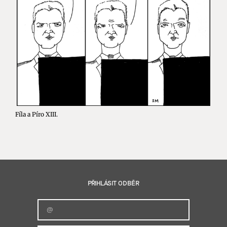
Fíla a Píro XIII.
PŘIHLÁSIT ODBĚR