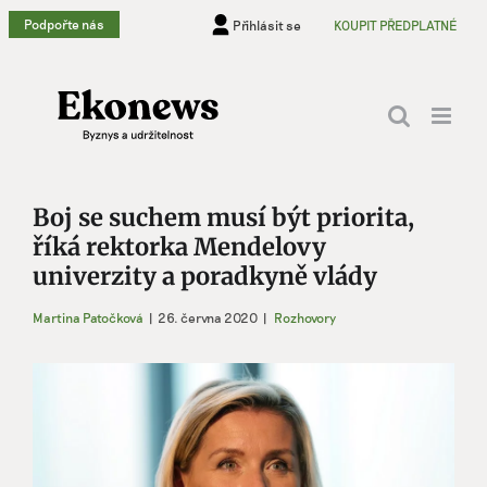
Přeskočit
Podpořte nás
Přihlásit se
KOUPIT PŘEDPLATNÉ
na
obsah
Boj se suchem musí být priorita,
říká rektorka Mendelovy
univerzity a poradkyně vlády
Martina Patočková
|
26. června 2020
|
Rozhovory
Zobrazit
větší
obrázek