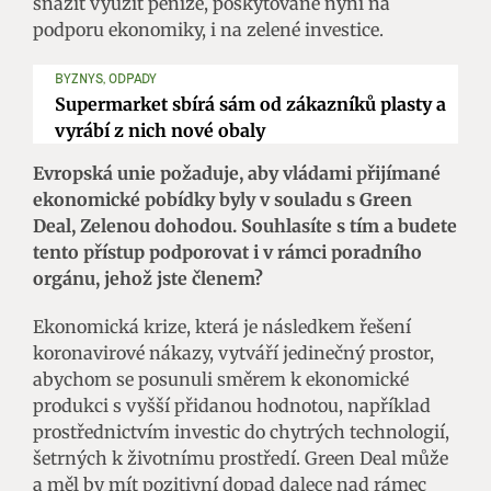
snažit využít peníze, poskytované nyní na
podporu ekonomiky, i na zelené investice.
BYZNYS, ODPADY
Supermarket sbírá sám od zákazníků plasty a
vyrábí z nich nové obaly
Evropská unie požaduje, aby vládami přijímané
ekonomické pobídky byly v souladu s Green
Deal, Zelenou dohodou. Souhlasíte s tím a budete
tento přístup podporovat i v rámci poradního
orgánu, jehož jste členem?
Ekonomická krize, která je následkem řešení
koronavirové nákazy, vytváří jedinečný prostor,
abychom se posunuli směrem k ekonomické
produkci s vyšší přidanou hodnotou, například
prostřednictvím investic do chytrých technologií,
šetrných k životnímu prostředí. Green Deal může
a měl by mít pozitivní dopad dalece nad rámec