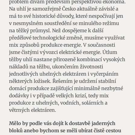
problém dívám především perspektivou ekonoma.
Na uhlí je samozřejmě Česko aktuálně závislé a
má to své historické důvody, které nespočívají jen
v nesmyslném soustředění se minulého režimu
na těžký průmysl. Než dospějeme k další
předělové technologické změně, musíme využívat
mix způsobů produkce energie. V současnosti
jsme čistými vývozci elektrické energie. Útlum
těžby uhlí nastane přirozeně kombinací vysokých
nákladů na těžbu, ukončením životnosti
jednotlivých uhelných elektráren i vyčerpáním
některých ložisek. Řešením je udržení stabilní
domácí produkce zajišťující minimálně nezbytné
dodávky i v případě velkých krizí, tedy mix
produkce z uhelných, vodních, solárních a
větrných elektráren.
Mělo by podle vás dojít k dostavbě jaderných
bloků anebo bychom se měli ubírat čistě cestou