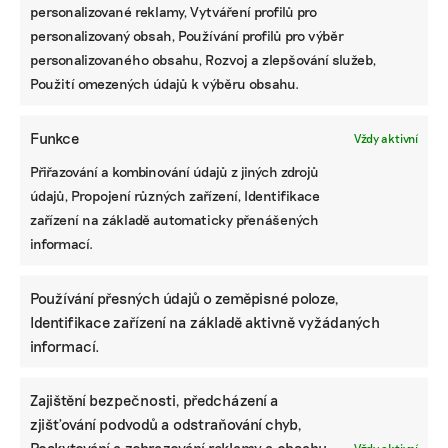
emisí, investice do špičkového výzkumu a
personalizované reklamy, Vytváření profilů pro
inovací či strategie posílení lokální
personalizovaný obsah, Používání profilů pro výběr
spotřeby a ochrana přírodního prostředí
personalizovaného obsahu, Rozvoj a zlepšování služeb,
evropského kontinentu. Druhým cílem
Použití omezených údajů k výběru obsahu.
dohody je transformace evropské
ekonomiky tak, aby byla dlouhodobě
Funkce
Vždy aktivní
udržitelná, tedy aby byl možný její růst
Přiřazování a kombinování údajů z jiných zdrojů
bez současného zvyšování využívání
údajů, Propojení různých zařízení, Identifikace
přírodních zdrojů.
zařízení na základě automaticky přenášených
informací.
Používání přesných údajů o zeměpisné poloze,
Identifikace zařízení na základě aktivně vyžádaných
informací.
Zajištění bezpečnosti, předcházení a
zjišťování podvodů a odstraňování chyb,
Poskytování a zobrazování reklamy a obsahu,
Vždy aktivní