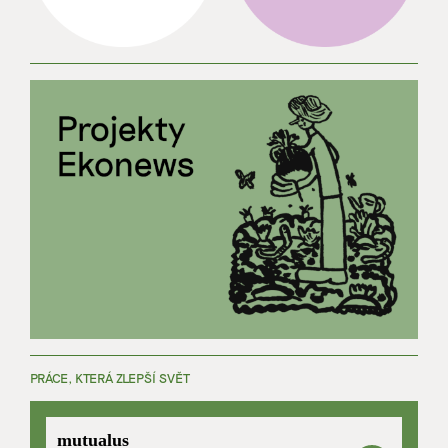
PRÁCE, KTERÁ ZLEPŠÍ SVĚT
mutualus