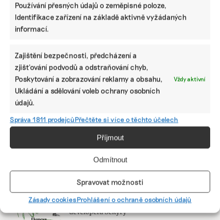
Používání přesných údajů o zeměpisné poloze,
Identifikace zařízení na základě aktivně vyžádaných
informací.
ODEBÍREJTE NÁŠ NEWSLETTER
Zajištění bezpečnosti, předcházení a
zjišťování podvodů a odstraňování chyb,
Poskytování a zobrazování reklamy a obsahu,
Vždy aktivní
Ukládání a sdělování voleb ochrany osobních
údajů.
Správa 1811 prodejců
Přečtěte si více o těchto účelech
Příjmout
Odmítnout
NEJNOVĚJŠÍ PODCAST
Martin Abel
Spravovat možnosti
Chceme získat desítky milionů na
udržitelnost, říká právník Abel. Po střetu s
Zásady cookies
Prohlášení o ochraně osobních údajů
Turkem rozjíždí fond s podporou
developera Sekyry