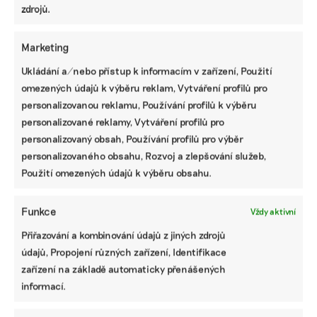
SDÍLET
zdrojů.
Facebook
X
LinkedIn
Marketing
Ukládání a/nebo přístup k informacím v zařízení, Použití
omezených údajů k výběru reklam, Vytváření profilů pro
PODOBNÉ PŘÍSPĚVKY
personalizovanou reklamu, Používání profilů k výběru
personalizované reklamy, Vytváření profilů pro
personalizovaný obsah, Používání profilů pro výběr
personalizovaného obsahu, Rozvoj a zlepšování služeb,
Použití omezených údajů k výběru obsahu.
Dodali
„Kdybych do
Vinařství na
uhlíkové
komunity
vulkánu. Po
kredity
nešel, už bych
čtyřech
Funkce
v předstihu.
asi seděl ve
stoletích vrátil
Vždy aktivní
Opětovné
vězení.“
František
Přiřazování a kombinování údajů z jiných zdrojů
zalesňování
Kydáním
Vlach do
Amazonie
hnoje se
Doupovských
údajů, Propojení různých zařízení, Identifikace
přineslo
zbavují
hor vinice a
zařízení na základě automaticky přenášených
Googlu a spol.
závislosti
vinaření
informací.
první výsledky