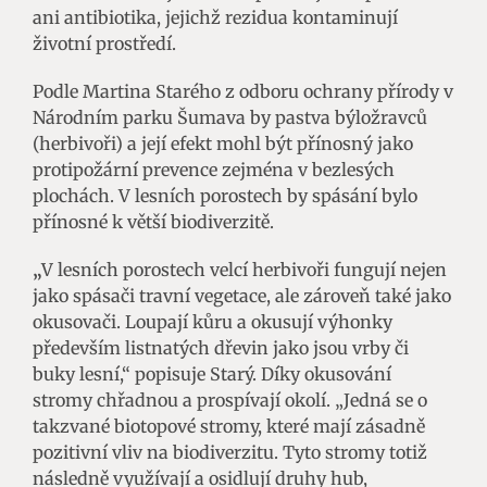
ani antibiotika, jejichž rezidua kontaminují
životní prostředí.
Podle Martina Starého z odboru ochrany přírody v
Národním parku Šumava by pastva býložravců
(herbivoři) a její efekt mohl být přínosný jako
protipožární prevence zejména v bezlesých
plochách. V lesních porostech by spásání bylo
přínosné k větší biodiverzitě.
„
V lesních porostech velcí herbivoři fungují nejen
jako spásači travní vegetace, ale zároveň také jako
okusovači. Loupají kůru a okusují výhonky
především listnatých dřevin jako jsou vrby či
buky lesní,“ popisuje Starý. Díky okusování
stromy chřadnou a prospívají okolí. „Jedná se o
takzvané biotopové stromy, které mají zásadně
pozitivní vliv na biodiverzitu. Tyto stromy totiž
následně využívají a osidlují druhy hub,