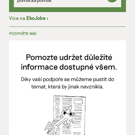
právnička/právník
Více na
EkoJobs
>
PODPOŘTE NÁS