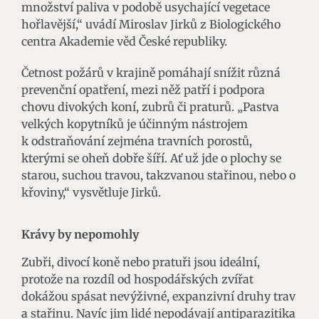
množství paliva v podobě usychající vegetace
hořlavější,“ uvádí Miroslav Jirků z Biologického
centra Akademie věd České republiky.
Četnost požárů v krajině pomáhají snížit různá
prevenční opatření, mezi něž patří i podpora
chovu divokých koní, zubrů či praturů. „Pastva
velkých kopytníků je účinným nástrojem
k odstraňování zejména travních porostů,
kterými se oheň dobře šíří. Ať už jde o plochy se
starou, suchou travou, takzvanou stařinou, nebo o
křoviny,“ vysvětluje Jirků.
Krávy by nepomohly
Zubři, divocí koně nebo pratuři jsou ideální,
protože na rozdíl od hospodářských zvířat
dokážou spásat nevýživné, expanzivní druhy trav
a stařinu. Navíc jim lidé nepodávají antiparazitika