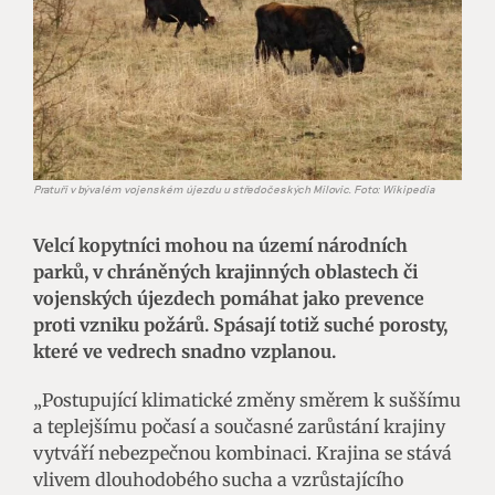
Pratuři v bývalém vojenském újezdu u středočeských Milovic. Foto: Wikipedia
Velcí kopytníci mohou na území národních
parků, v chráněných krajinných oblastech či
vojenských újezdech pomáhat jako prevence
proti vzniku požárů. Spásají totiž suché porosty,
které ve vedrech snadno vzplanou.
„Postupující klimatické změny směrem k suššímu
a teplejšímu počasí a současné zarůstání krajiny
vytváří nebezpečnou kombinaci. Krajina se stává
vlivem dlouhodobého sucha a vzrůstajícího