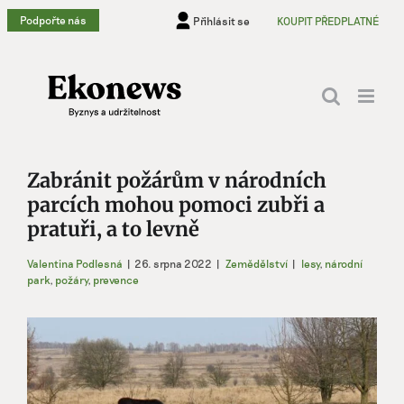
Přeskočit
Podpořte nás
Přihlásit se
KOUPIT PŘEDPLATNÉ
na
obsah
Zabránit požárům v národních
parcích mohou pomoci zubři a
pratuři, a to levně
Valentina Podlesná
|
26. srpna 2022
|
Zemědělství
|
lesy
,
národní
park
,
požáry
,
prevence
Zobrazit
větší
obrázek