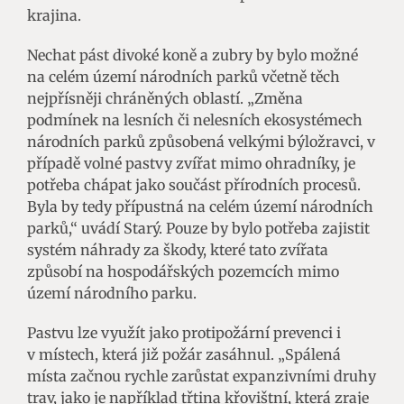
krajina.
Nechat pást divoké koně a zubry by bylo možné
na celém území národních parků včetně těch
nejpřísněji chráněných oblastí. „Změna
podmínek na lesních či nelesních ekosystémech
národních parků způsobená velkými býložravci, v
případě volné pastvy zvířat mimo ohradníky, je
potřeba chápat jako součást přírodních procesů.
Byla by tedy přípustná na celém území národních
parků,“ uvádí Starý. Pouze by bylo potřeba zajistit
systém náhrady za škody, které tato zvířata
způsobí na hospodářských pozemcích mimo
území národního parku.
Pastvu lze využít jako protipožární prevenci i
v místech, která již požár zasáhnul. „Spálená
místa začnou rychle zarůstat expanzivními druhy
trav, jako je například třtina křovištní, která zraje