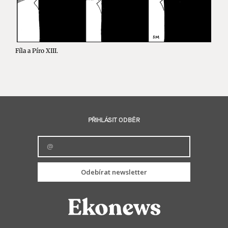
Fíla a Píro XIII.
PŘIHLÁSIT ODBĚR
Odebírat newsletter