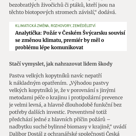
bezobratlých živočichů či ptáků, kteří jsou na
těchto biotopových stromech závislí,“ dodává.
KLIMATICKÁ ZMĚNA, ROZHOVORY, ZEMĚDĚLSTVÍ
Analytička: Požár v Českém Švýcarsku souvisí
se změnou klimatu, premiér by měl o
problému lépe komunikovat
Stačí vymyslet, jak nahrazovat lidem škody
Pastva velkých kopytníků navíc nepatří
k nákladným opatřením. „Výhodou pastvy
velkých kopytníků je, že v porovnání s jinými
metodami péče o krajinu i protipožární prevence
je velmi levná, a hlavně dlouhodobě funkční bez
potřeby dalších investic. Preventivně totiž
předchází jedné z hlavních příčin požárů –
nadbytku suché bylinné biomasy v krajině,“ uvádí
Dalibor Dostál z ochranářské společnosti Česká