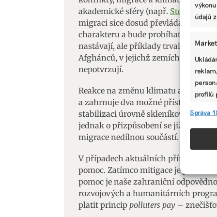
výkonu
akademické sféry (např.
Stojanov
,
De
údajů z
migraci sice dosud převládá názor, 
charakteru a bude probíhat v rámci k
Market
nastávají, ale příklady trvalé emigra
Afghánců, v jejichž zemích působí kl
Ukládán
nepotvrzují.
reklam,
persona
Reakce na změnu klimatu a s ní spoj
profilů
a zahrnuje dva možné přístupy, které
omezen
Správa 1
stabilizaci úrovně skleníkových plynů
jednak o přizpůsobení se již probíhaj
Funkc
migrace nedílnou součástí.
Přiřazo
V případech aktuálních přírodních k
zařízen
pomoc. Zatímco mitigace je předevš
informa
pomoc je naše zahraniční odpovědnos
rozvojových a humanitárních progra
Použív
platit princip
polluters pay –
znečišťo
aktivn