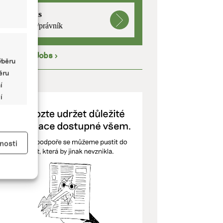
mutualus
právnička/právník
íce na
EkoJobs
>
ýběru
běru
ODPOŘTE NÁS
í
í
y aktivní
nosti
kladě