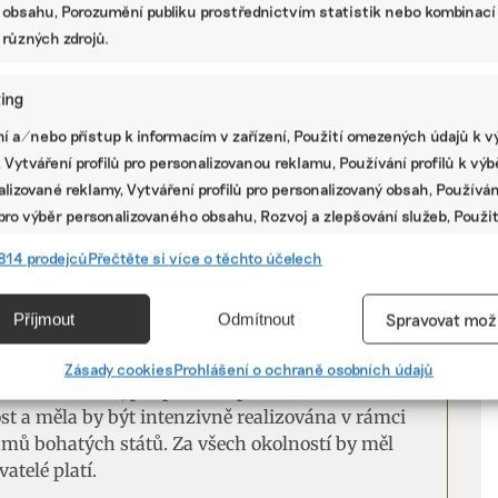
 obsahu, Porozumění publiku prostřednictvím statistik nebo kombinací
 Sherbinin
) a z Mezinárodní organizace pro
 různých zdrojů.
že klimatická migrace bude spíše krátkodobého
onkrétních regionů, kde přírodní katastrofy
ing
ce ze Střední Ameriky či exodus Syřanů a
V
imatické změny obzvlášť silně, tento předpoklad
í a/nebo přístup k informacím v zařízení, Použití omezených údajů k v
 Vytváření profilů pro personalizovanou reklamu, Používání profilů k vý
P
lizované reklamy, Vytváření profilů pro personalizovaný obsah, Používán
ené negativní důsledky je teoreticky jednoduchá
 pro výběr personalizovaného obsahu, Rozvoj a zlepšování služeb, Použit
 je nutné kombinovat. Jednak jde o snížení a
ých údajů k výběru obsahu.
814 prodejců
Přečtěte si více o těchto účelech
 zachycujících teplo v atmosféře (mitigace),
ící změně klimatu (adaptace), jíž je právě
e
Vžd
Příjmout
Odmítnout
Spravovat mož
vání a kombinování údajů z jiných zdrojů údajů, Propojení různých
atastrof pak nastupuje klasická humanitární
í, Identifikace zařízení na základě automaticky přenášených
Zásady cookies
Prohlášení o ochraně osobních údajů
ím domácí úkol, podpora adaptace a humanitární
cí.
t a měla by být intenzivně realizována v rámci
mů bohatých států. Za všech okolností by měl
ání přesných údajů o zeměpisné poloze, Identifikace zařízení na zá
vatelé platí.
ě vyžádaných informací.