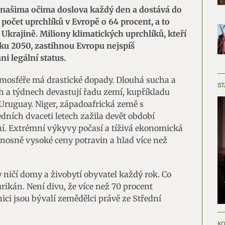
 našima očima doslova každý den a dostává do
l počet uprchlíků v Evropě o 64 procent, a to
 Ukrajině. Miliony klimatických uprchlíků, kteří
ku 2050, zastihnou Evropu nejspíš
i legální status.
tmosféře má drastické dopady. Dlouhá sucha a
ST
h a týdnech devastují řadu zemí, kupříkladu
ruguay. Niger, západoafrická země s
edních dvaceti letech zažila devět období
í. Extrémní výkyvy počasí a tíživá ekonomická
eúnosně vysoké ceny potravin a hlad více než
ničí domy a živobytí obyvatel každý rok. Co
urikán. Není divu, že více než 70 procent
ci jsou bývalí zemědělci právě ze Střední
KO