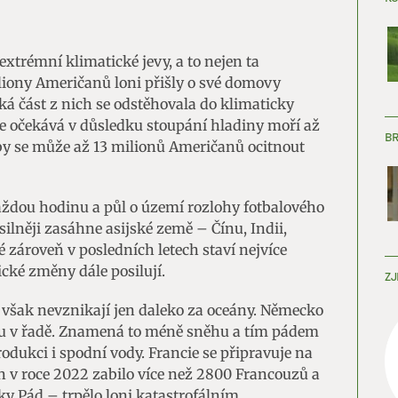
extrémní klimatické jevy, a to nejen ta
miliony Američanů loni přišly o své domovy
ká část z nich se odstěhovala do klimaticky
se očekává v důsledku stoupání hladiny moří až
B
doby se může až 13 milionů Američanů ocitnout
aždou hodinu a půl o území rozlohy fotbalového
silněji zasáhne asijské země – Čínu, Indii,
 zároveň v posledních letech staví nejvíce
ické změny dále posilují.
ZJ
 však nevznikají jen daleko za oceány. Německo
mu v řadě. Znamená to méně sněhu a tím pádem
dukci i spodní vody. Francie se připravuje na
en v roce 2022 zabilo více než 2800 Francouzů a
eky Pád – trpělo loni katastrofálním