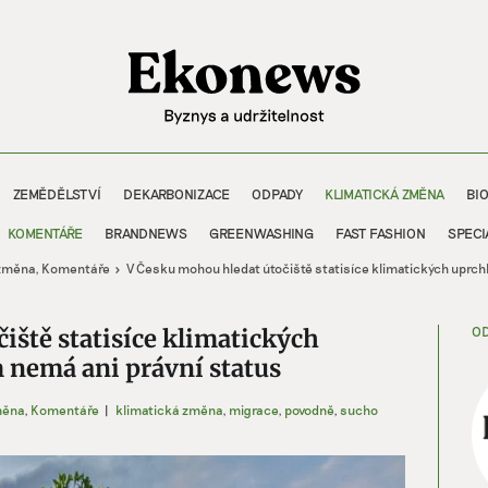
ZEMĚDĚLSTVÍ
DEKARBONIZACE
ODPADY
KLIMATICKÁ ZMĚNA
BI
KOMENTÁŘE
BRANDNEWS
GREENWASHING
FAST FASHION
SPECI
 změna
Komentáře
V Česku mohou hledat útočiště statisíce klimatických uprchlí
OD
iště statisíce klimatických
m nemá ani právní status
měna
,
Komentáře
|
klimatická změna
,
migrace
,
povodně
,
sucho