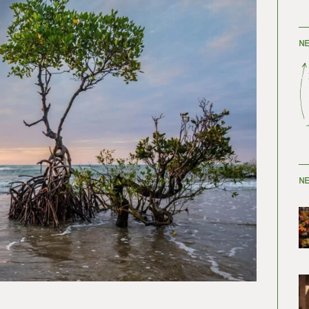
NE
NE