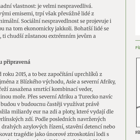
dní vlastnost: je velmi nespravedlivá.
ění bezpečnosti, předcházení a zjišťování podvodů a
ými emisemi, trpí však převážně lidé z
ňování chyb, Poskytování a zobrazování reklamy a obsahu,
Vžd
imální. Sociální nespravedlnost se projevuje i
ní a sdělování voleb ochrany osobních údajů.
sou na tom ekonomicky jakkoli. Bohatší lidé se
í, ti chudší zůstanou extrémním jevům a
FÍ
hu připravená
 roku 2015, a to bez započítání uprchlíků z
jména z Blízkého východu, Asie a severní Afriky,
břeží zasažena smrtící kombinací veder,
dinou moře. Přes severní Afriku a Turecko navíc
 budou v budoucnu častěji využívat právě
žila miliardy eur na zdi a ploty, které vydají dle
rlínských zdí. Podle posledních navržených
 drahých azylových řízení, stavění detencí nebo
Fíl
kovat tragédie jako únorové ztroskotání lodi s