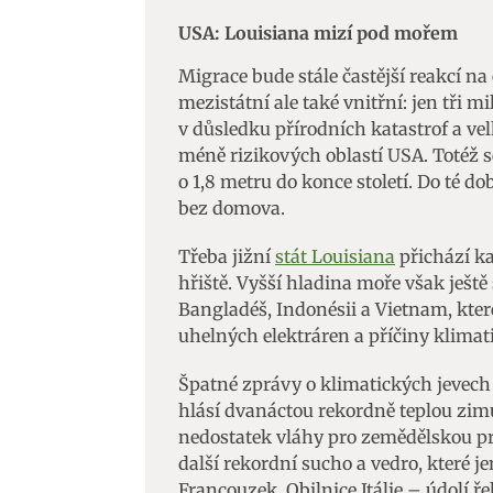
USA: Louisiana mizí pod mořem
Migrace bude stále častější reakcí na 
mezistátní ale také vnitřní: jen tři 
v důsledku přírodních katastrof a vel
méně rizikových oblastí USA. Totéž 
o 1,8 metru do konce století. Do té 
bez domova.
Třeba jižní
stát Louisiana
přichází k
hřiště. Vyšší hladina moře však ještě 
Bangladéš, Indonésii a Vietnam, které
uhelných elektráren a příčiny klimat
Špatné zprávy o klimatických jevech
hlásí dvanáctou rekordně teplou zi
nedostatek vláhy pro zemědělskou pro
další rekordní sucho a vedro, které j
Francouzek. Obilnice Itálie – údolí ř