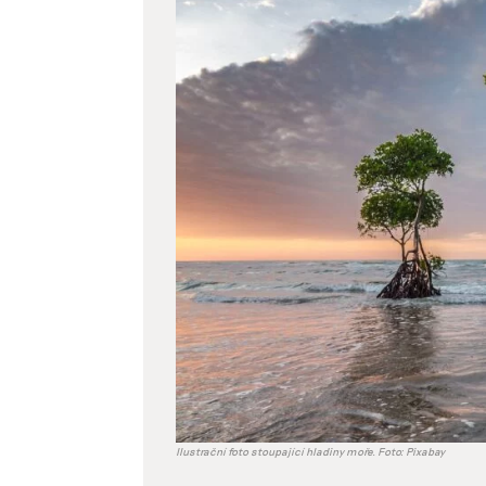
větší
obrázek
Ilustrační foto stoupající hladiny moře. Foto: Pixabay