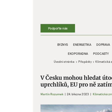
Přeskočit
na
obsah
Podpořte nás
BYZNYS
ENERGETIKA
DOPRAVA
EKOPORADNA
PODCASTY
Úvodní stránka
Příspěvky
Klimatická
V Česku mohou hledat útoč
uprchlíků, EU pro ně zatí
Martin Rozumek
|
24. března 2023
|
Klimatická z
Zobrazit