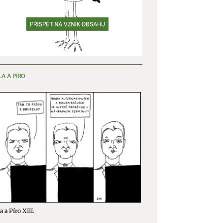
y aktivní
LA A PÍRO
a a Píro XIII.