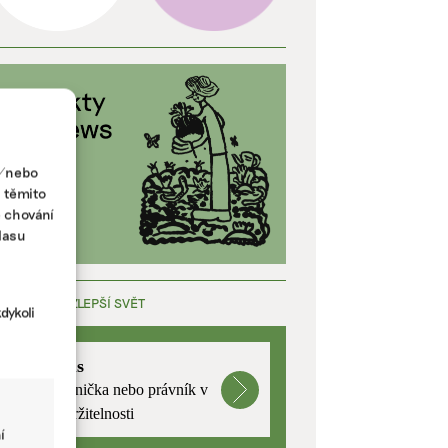
a/nebo
s těmito
e chování
lasu
ÁCE, KTERÁ ZLEPŠÍ SVĚT
dykoli
mutualus
Stáž: právnička nebo právník v
oblasti udržitelnosti
í