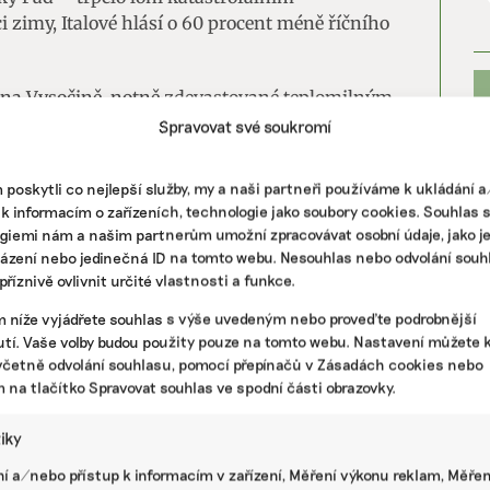
i zimy, Italové hlásí o 60 procent méně říčního
 na Vysočině, notně zdevastované teplomilným
atě bez sněhu a zdejší běžkařské stopy zely
Spravovat své soukromí
eká letos další rekordně suchý rok.
poskytli co nejlepší služby, my a naši partneři používáme k ukládání 
 k informacím o zařízeních, technologie jako soubory cookies. Souhlas 
u 2050
giemi nám a našim partnerům umožní zpracovávat osobní údaje, jako j
tických uprchlíků alarmující. Světová banka
házení nebo jedinečná ID na tomto webu. Nesouhlas nebo odvolání souh
říznivě ovlivnit určité vlastnosti a funkce.
 milionů klimatických uprchlíků, jiné
ntu až 1,2 miliardy lidí v pohybu. V posledních
m níže vyjádřete souhlas s výše uvedeným nebo proveďte podrobnější
PR
řemi a nedostatkem potravin každý rok 21,6
tí. Vaše volby budou použity pouze na tomto webu. Nastavení můžete k
ména z regionů na Blízkém Východě, v severní
včetně odvolání souhlasu, pomocí přepínačů v Zásadách cookies nebo
iku.
m na tlačítko Spravovat souhlas ve spodní části obrazovky.
pro uprchlíky se 95 procent nedobrovolné
tiky
 zranitelných zemích. Z toho plyne, že
í a/nebo přístup k informacím v zařízení, Měření výkonu reklam, Měřen
na jsou přímo spjaté problémy. Mezi odborníky z