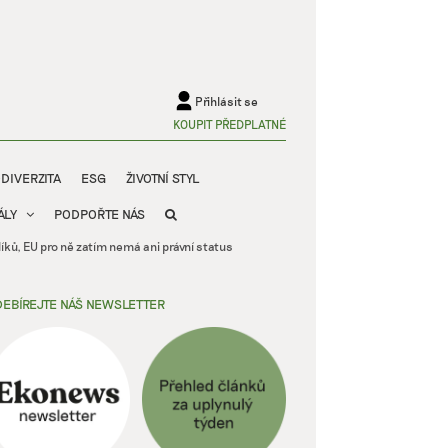
Přihlásit se
KOUPIT PŘEDPLATNÉ
ODIVERZITA
ESG
ŽIVOTNÍ STYL
ÁLY
PODPOŘTE NÁS
ků, EU pro ně zatím nemá ani právní status
EBÍREJTE NÁŠ NEWSLETTER