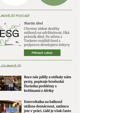
JNOVĚJŠÍ PODCAST
Martin Abel
Chceme získat desítky
milionů na udržitelnost, říká
právník Abel. Po střetu s
Turkem rozjíždí fond s
podporou developera Sekyry
Přihlásit odběr
JZAJÍMAVĚJŠÍ
Ruce nás pálily a otékaly nám
prsty, popisuje brněnská
floristka problémy s
květinami z Afriky
Fotovoltaika na balkoně
utáhne domácnost, zatímco
jste v práci. Lidé je však často