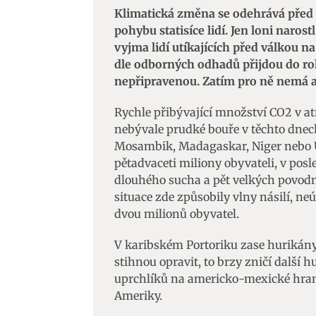
Klimatická změna se odehrává před
pohybu statisíce lidí. Jen loni narost
vyjma lidí utíkajících před válkou na
dle odborných odhadů přijdou do ro
nepřipravenou. Zatím pro ně nemá an
Rychle přibývající množství CO2 v a
nebývale prudké bouře v těchto dnec
Mosambik, Madagaskar, Niger nebo U
pětadvaceti miliony obyvateli, v posl
dlouhého sucha a pět velkých povodn
situace zde způsobily vlny násilí, n
dvou milionů obyvatel.
V karibském Portoriku zase hurikány 
stihnou opravit, to brzy zničí další h
uprchlíků na americko-mexické hrani
Ameriky.