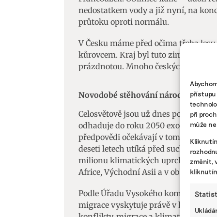
nedostatkem vody a již nyní, na konc
průtoku oproti normálu.
V Česku máme před očima třeba lesy
kůrovcem. Kraj byl tuto zimu v podst
prázdnotou. Mnoho českých regionů č
Abychom 
přístupu
Novodobé stěhování národů do rok
technolo
Celosvětově jsou už dnes počty klima
při proc
může nep
odhaduje do roku 2050 exodus až 216
předpovědi očekávají v tomtéž horizo
Kliknutí
deseti letech utíká před suchem, bou
rozhodnu
milionu klimatických uprchlíků, zej
změnit, 
Africe, Východní Asii a v oblasti Pacif
kliknutí
Podle Úřadu Vysokého komisaře OSN 
Statis
migrace vyskytuje právě v klimaticky
Ukládán
konflikty, migrace a klimatická změ