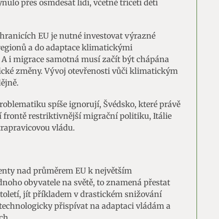
ulo přes osmdesát lidí, včetně třiceti dětí
 hranicích EU je nutné investovat výrazné
regionů a do adaptace klimatickými
. A i migrace samotná musí začít být chápána
ické změny. Vývoj otevřenosti vůči klimatickým
ějně.
oblematiku spíše ignorují, Švédsko, které právě
rontě restriktivnější migrační politiku, Itálie
trapravicovou vládu.
ocenty nad průměrem EU k největším
noho obyvatele na světě, to znamená přestat
toletí, jít příkladem v drastickém snižování
technologicky přispívat na adaptaci vládám a
ch.