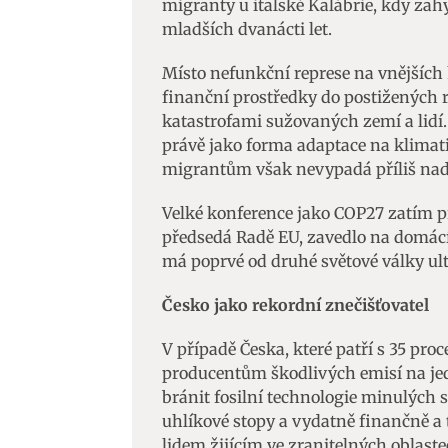
migranty u italské Kalábrie, kdy zahyn
mladších dvanácti let.
Místo nefunkční represe na vnějších
finanční prostředky do postižených 
katastrofami sužovaných zemí a lidí
právě jako forma adaptace na klimat
migrantům však nevypadá příliš nad
Velké konference jako COP27 zatím pr
předsedá Radě EU, zavedlo na domácí f
má poprvé od druhé světové války ul
Česko jako rekordní znečišťovatel
V případě Česka, které patří s 35 pr
producentům škodlivých emisí na jed
bránit fosilní technologie minulých s
uhlíkové stopy a vydatně finančně a 
lidem žijícím ve zranitelných oblaste