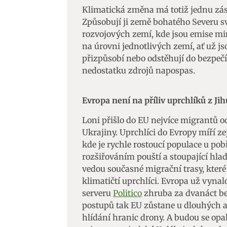
Klimatická změna má totiž jednu zása
Zajišt
Způsobují ji země bohatého Severu sv
odstra
rozvojových zemí, kde jsou emise min
Ukládá
na úrovni jednotlivých zemí, ať už j
přizpůsobí nebo odstěhují do bezpeč
nedostatku zdrojů napospas.
Evropa není na příliv uprchlíků z Ji
Loni přišlo do EU nejvíce migrantů od
Ukrajiny. Uprchlíci do Evropy míří ze
kde je rychle rostoucí populace u po
rozšiřováním pouští a stoupající hla
vedou současné migrační trasy, které
klimatičtí uprchlíci. Evropa už vynalo
serveru
Politico
zhruba za dvanáct be
postupů tak EU zůstane u dlouhých a
hlídání hranic drony. A budou se opa