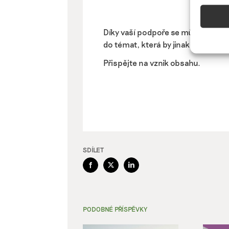
Funkc
Přiřazo
Díky vaší podpoře se můžeme pus
zařízen
do témat, která by jinak nevznikla.
informa
Přispějte na vznik obsahu.
Použív
aktivn
Zajišt
odstra
Ukládá
SDÍLET
Facebook
X
LinkedIn
PODOBNÉ PŘÍSPĚVKY