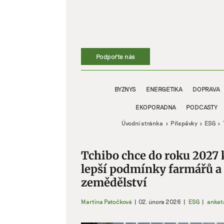
Přeskočit
na
obsah
Podpořte nás
BYZNYS
ENERGETIKA
DOPRAVA
EKOPORADNA
PODCASTY
Úvodní stránka
Příspěvky
ESG
Tchibo chce do roku 2027 
lepší podmínky farmářů a
zemědělství
Martina Patočková
|
02. února 2026
|
ESG
|
anket