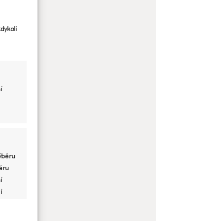
dykoli
í
ýběru
běru
í
í