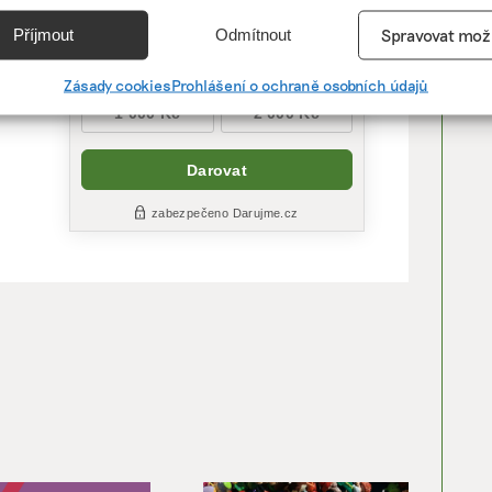
e
Vžd
Příjmout
Odmítnout
Spravovat mož
vání a kombinování údajů z jiných zdrojů údajů, Propojení různých
tit
í, Identifikace zařízení na základě automaticky přenášených
Zásady cookies
Prohlášení o ochraně osobních údajů
cí.
ání přesných údajů o zeměpisné poloze, Identifikace zařízení na zá
ě vyžádaných informací.
ění bezpečnosti, předcházení a zjišťování podvodů a
ňování chyb, Poskytování a zobrazování reklamy a obsahu,
Vžd
ní a sdělování voleb ochrany osobních údajů.