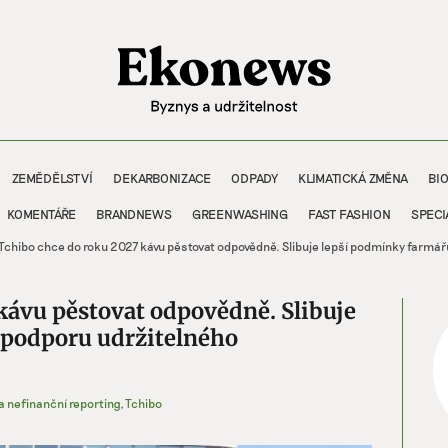
ZEMĚDĚLSTVÍ
DEKARBONIZACE
ODPADY
KLIMATICKÁ ZMĚNA
BI
KOMENTÁŘE
BRANDNEWS
GREENWASHING
FAST FASHION
SPECI
Tchibo chce do roku 2027 kávu pěstovat odpovědně. Slibuje lepší podmínky farmář
kávu pěstovat odpovědně. Slibuje
 podporu udržitelného
a nefinanční reporting
,
Tchibo