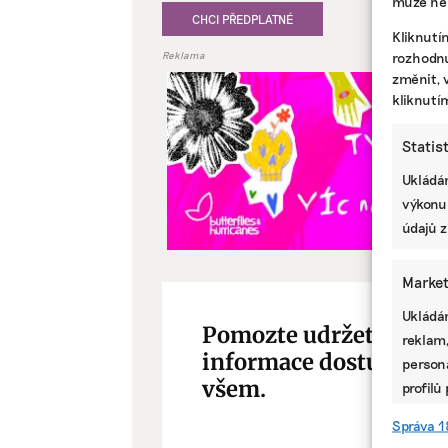
může nep
CHCI PŘEDPLATNÉ
Kliknutí
rozhodnu
Reklama
změnit, 
kliknutí
Statis
Ukládán
výkonu
údajů z
Market
Ukládán
Pomozte udržet důleži
reklam,
informace dostupné
persona
všem.
profilů
omezen
Správa 1