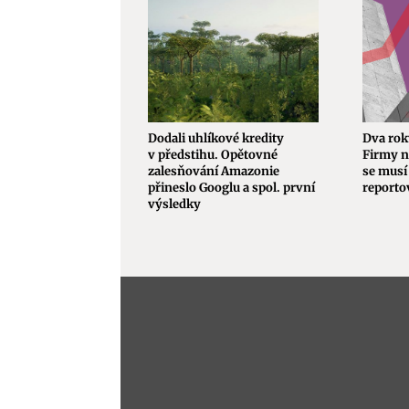
Dodali uhlíkové kredity
Dva rok
v předstihu. Opětovné
Firmy n
zalesňování Amazonie
se musí 
přineslo Googlu a spol. první
reporto
výsledky