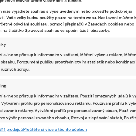
říznivě ovlivnit určité vlastnosti a funkce.
m níže vyjádřete souhlas s výše uvedeným nebo proveďte podrobnější
tí. Vaše volby budou použity pouze na tomto webu. Nastavení můžete k
včetně odvolání souhlasu, pomocí přepínačů v Zásadách cookies nebo
m na tlačítko Spravovat souhlas ve spodní části obrazovky.
tiky
í a/nebo přístup k informacím v zařízení, Měření výkonu reklam, Měřen
 obsahu, Porozumění publiku prostřednictvím statistik nebo kombinací
 různých zdrojů.
ing
í a/nebo přístup k informacím v zařízení, Použití omezených údajů k v
té
 Vytváření profilů pro personalizovanou reklamu, Používání profilů k vý
lizované reklamy, Vytváření profilů pro personalizovaný obsah, Používán
 pro výběr personalizovaného obsahu, Rozvoj a zlepšování služeb, Použit
ých údajů k výběru obsahu.
811 prodejců
Přečtěte si více o těchto účelech