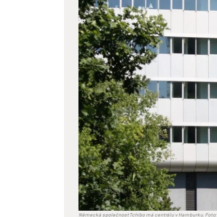
Zobrazit
větší
obrázek
Německá společnost Tchibo má centrálu v Hamburku. Foto: