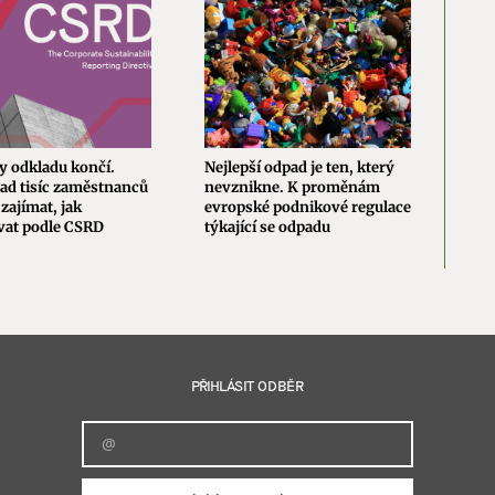
y odkladu končí.
Nejlepší odpad je ten, který
Nová
ad tisíc zaměstnanců
nevznikne. K proměnám
evro
zajímat, jak
evropské podnikové regulace
změn
vat podle CSRD
týkající se odpadu
brzd
PŘIHLÁSIT ODBĚR