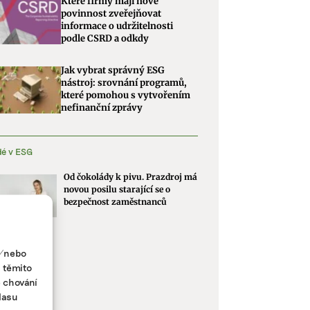
Které firmy mají nově
povinnost zveřejňovat
informace o udržitelnosti
podle CSRD a odkdy
Jak vybrat správný ESG
nástroj: srovnání programů,
které pomohou s vytvořením
nefinanční zprávy
dé v ESG
Od čokolády k pivu. Prazdroj má
novou posilu starající se o
bezpečnost zaměstnanců
a/nebo
s těmito
e chování
lasu