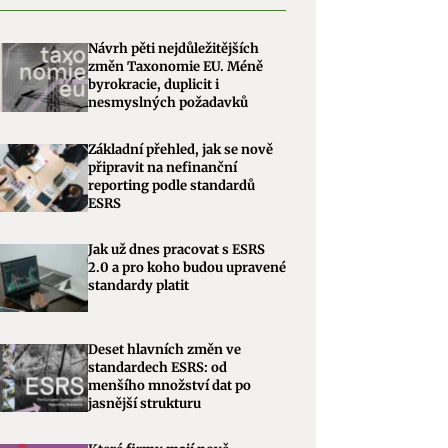
Návrh pěti nejdůležitějších
změn Taxonomie EU. Méně
byrokracie, duplicit i
nesmyslných požadavků
Základní přehled, jak se nově
připravit na nefinanční
reporting podle standardů
ESRS
Jak už dnes pracovat s ESRS
2.0 a pro koho budou upravené
standardy platit
Deset hlavních změn ve
standardech ESRS: od
menšího množství dat po
jasnější strukturu