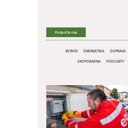
Přeskočit
na
obsah
Podpořte nás
BYZNYS
ENERGETIKA
DOPRAVA
EKOPORADNA
PODCASTY