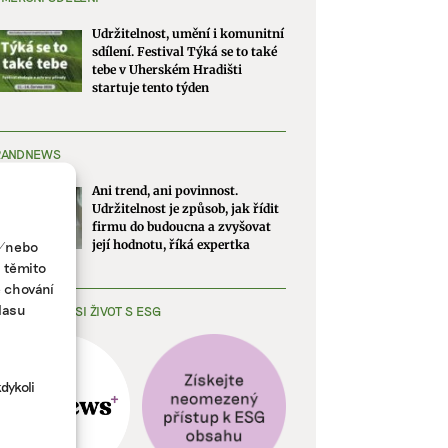
Udržitelnost, umění i komunitní
sdílení. Festival Týká se to také
tebe v Uherském Hradišti
startuje tento týden
RANDNEWS
Ani trend, ani povinnost.
Udržitelnost je způsob, jak řídit
firmu do budoucna a zvyšovat
a/nebo
její hodnotu, říká expertka
s těmito
e chování
lasu
EDNODUŠTE SI ŽIVOT S ESG
dykoli