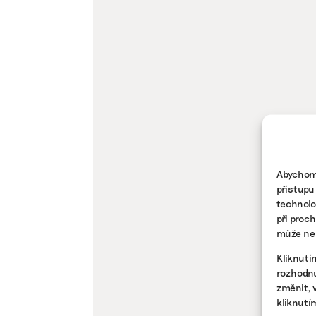
Abychom 
přístupu
technolo
při proc
může nep
Kliknutí
rozhodnu
změnit, 
kliknutí