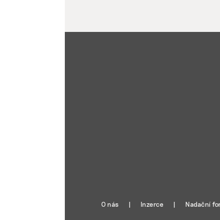
O nás
Inzerce
Nadační fo