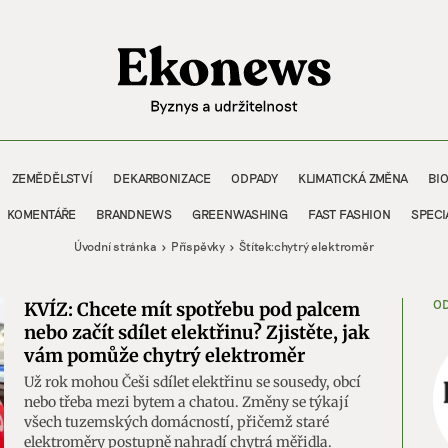
ZEMĚDĚLSTVÍ
DEKARBONIZACE
ODPADY
KLIMATICKÁ ZMĚNA
BI
KOMENTÁŘE
BRANDNEWS
GREENWASHING
FAST FASHION
SPECI
Úvodní stránka
Příspěvky
Štítek:
chytrý elektroměr
OD
KVÍZ: Chcete mít spotřebu pod palcem
nebo začít sdílet elektřinu? Zjistěte, jak
vám pomůže chytrý elektroměr
Už rok mohou Češi sdílet elektřinu se sousedy, obcí
nebo třeba mezi bytem a chatou. Změny se týkají
všech tuzemských domácností, přičemž staré
elektroměry postupně nahradí chytrá měřidla.