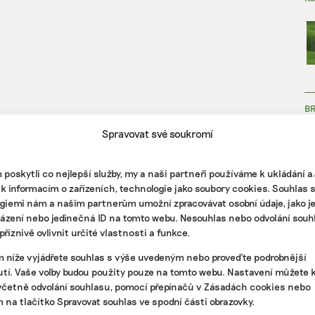
B
Spravovat své soukromí
poskytli co nejlepší služby, my a naši partneři používáme k ukládání 
 k informacím o zařízeních, technologie jako soubory cookies. Souhlas 
giemi nám a našim partnerům umožní zpracovávat osobní údaje, jako j
házení nebo jedinečná ID na tomto webu. Nesouhlas nebo odvolání souh
ZJ
říznivě ovlivnit určité vlastnosti a funkce.
m níže vyjádřete souhlas s výše uvedeným nebo proveďte podrobnější
tí. Vaše volby budou použity pouze na tomto webu. Nastavení můžete k
včetně odvolání souhlasu, pomocí přepínačů v Zásadách cookies nebo
m na tlačítko Spravovat souhlas ve spodní části obrazovky.