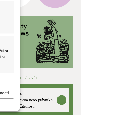
í
ýběru
běru
í
í
ÁCE, KTERÁ ZLEPŠÍ SVĚT
y aktivní
nosti
mutualus
Stáž: právnička nebo právník v
oblasti udržitelnosti