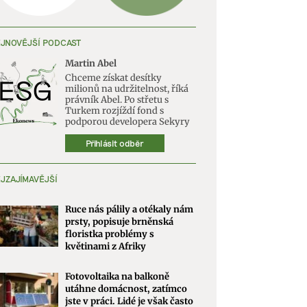
JNOVĚJŠÍ PODCAST
Martin Abel
Chceme získat desítky
milionů na udržitelnost, říká
právník Abel. Po střetu s
Turkem rozjíždí fond s
podporou developera Sekyry
Přihlásit odběr
JZAJÍMAVĚJŠÍ
Ruce nás pálily a otékaly nám
prsty, popisuje brněnská
floristka problémy s
květinami z Afriky
Fotovoltaika na balkoně
utáhne domácnost, zatímco
jste v práci. Lidé je však často