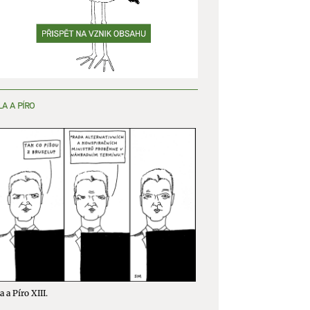
LA A PÍRO
a a Píro XIII.