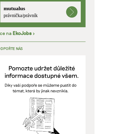
mutualus
kladě
právnička/právník
íce na
EkoJobs
>
y aktivní
ODPOŘTE NÁS