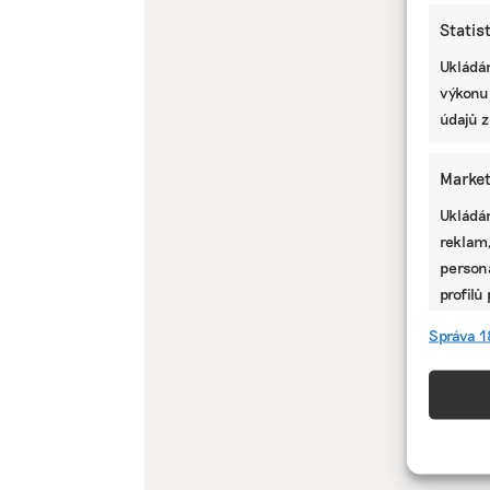
Statis
Ukládán
výkonu
údajů z
Market
Ukládán
reklam,
persona
profilů
omezen
Správa 1
Funkc
Přiřazo
zařízen
informa