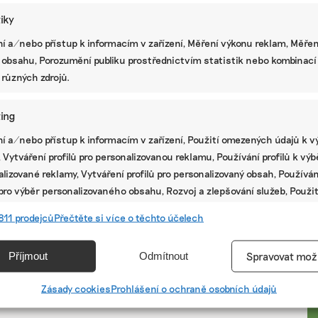
tiky
í a/nebo přístup k informacím v zařízení, Měření výkonu reklam, Měřen
 obsahu, Porozumění publiku prostřednictvím statistik nebo kombinací
 různých zdrojů.
ing
í a/nebo přístup k informacím v zařízení, Použití omezených údajů k v
 Vytváření profilů pro personalizovanou reklamu, Používání profilů k vý
lizované reklamy, Vytváření profilů pro personalizovaný obsah, Používán
 pro výběr personalizovaného obsahu, Rozvoj a zlepšování služeb, Použit
ých údajů k výběru obsahu.
PR
811 prodejců
Přečtěte si více o těchto účelech
e
Vžd
Příjmout
Odmítnout
Spravovat mož
vání a kombinování údajů z jiných zdrojů údajů, Propojení různých
í, Identifikace zařízení na základě automaticky přenášených
Zásady cookies
Prohlášení o ochraně osobních údajů
cí.