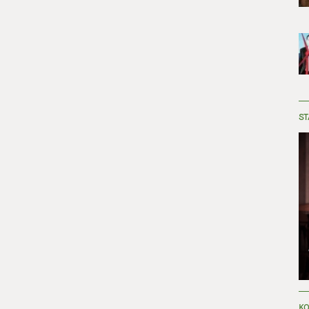
ST
KO