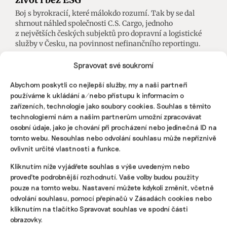
Boj s byrokracií, které málokdo rozumí. Tak by se dal
shrnout náhled společnosti C.S. Cargo, jednoho
z největších českých subjektů pro dopravní a logistické
služby v Česku, na povinnost nefinančního reportingu.
Spravovat své soukromí
Vít Chalupa
|
30. května 2025
|
Doprava
,
ESG
|
C.S. Cargo
,
nákladní
doprava
,
nefinanční reportování
,
směrnice CSRD
Abychom poskytli co nejlepší služby, my a naši partneři
používáme k ukládání a/nebo přístupu k informacím o
zařízeních, technologie jako soubory cookies. Souhlas s těmito
technologiemi nám a našim partnerům umožní zpracovávat
osobní údaje, jako je chování při procházení nebo jedinečná ID na
tomto webu. Nesouhlas nebo odvolání souhlasu může nepříznivě
ovlivnit určité vlastnosti a funkce.
Kliknutím níže vyjádřete souhlas s výše uvedeným nebo
proveďte podrobnější rozhodnutí. Vaše volby budou použity
pouze na tomto webu. Nastavení můžete kdykoli změnit, včetně
odvolání souhlasu, pomocí přepínačů v Zásadách cookies nebo
kliknutím na tlačítko Spravovat souhlas ve spodní části
obrazovky.