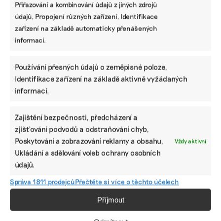
Přiřazování a kombinování údajů z jiných zdrojů
údajů, Propojení různých zařízení, Identifikace
Které firmy mají nově povinnost
zařízení na základě automaticky přenášených
zveřejňovat informace o udržitelnosti podle
CSRD a odkdy
informací.
Používání přesných údajů o zeměpisné poloze,
Jak vybrat správný ESG nástroj: srovnání
Identifikace zařízení na základě aktivně vyžádaných
programů, které pomohou s vytvořením
nefinanční zprávy
informací.
Zajištění bezpečnosti, předcházení a
zjišťování podvodů a odstraňování chyb,
Lidé v ESG
Poskytování a zobrazování reklamy a obsahu,
Vždy aktivní
Od čokolády k pivu. Prazdroj má novou posilu
Ukládání a sdělování voleb ochrany osobních
starající se o bezpečnost zaměstnanců
údajů.
Správa 1811 prodejců
Přečtěte si více o těchto účelech
Příjmout