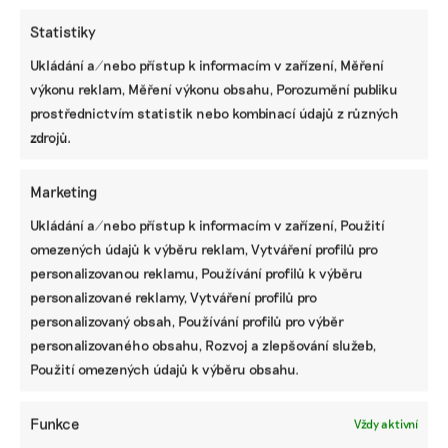
Statistiky
Ukládání a/nebo přístup k informacím v zařízení, Měření
výkonu reklam, Měření výkonu obsahu, Porozumění publiku
Návrh pěti nejdůležitějších změn
Taxonomie EU. Méně byrokracie, duplicit i
prostřednictvím statistik nebo kombinací údajů z různých
nesmyslných požadavků
zdrojů.
Základní přehled, jak se nově připravit na
Marketing
nefinanční reporting podle standardů ESRS
Ukládání a/nebo přístup k informacím v zařízení, Použití
omezených údajů k výběru reklam, Vytváření profilů pro
personalizovanou reklamu, Používání profilů k výběru
Jak už dnes pracovat s ESRS 2.0 a pro koho
personalizované reklamy, Vytváření profilů pro
budou upravené standardy platit
personalizovaný obsah, Používání profilů pro výběr
personalizovaného obsahu, Rozvoj a zlepšování služeb,
Použití omezených údajů k výběru obsahu.
Deset hlavních změn ve standardech ESRS:
od menšího množství dat po jasnější
Funkce
Vždy aktivní
strukturu