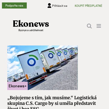
Přeskočit
Podpořte nás
Přihlásit se
KOUPIT PŘEDPLATNÉ
na
obsah
„Bojujeme s tím, jak musíme.“ Logistická
skupina C.S. Cargo by si uměla představit
život i bez ESG