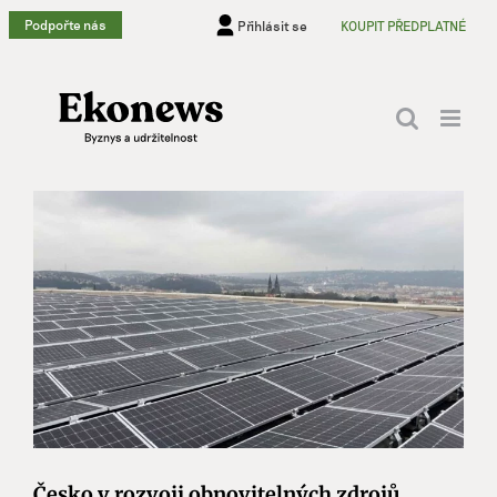
Přeskočit
Podpořte nás
Přihlásit se
KOUPIT PŘEDPLATNÉ
na
obsah
Česko v rozvoji obnovitelných zdrojů