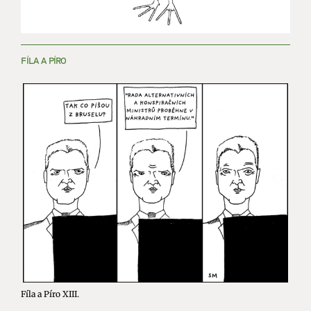
FÍLA A PÍRO
Fíla a Píro XIII.