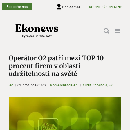
Přeskočit
Podpořte nás
Přihlásit se
KOUPIT PŘEDPLATNÉ
na
obsah
Operátor O2 patří mezi TOP 10
procent firem v oblasti
udržitelnosti na světě
O2
|
21. prosince 2023
|
Komerční sdělení
|
audit
,
EcoVadis
,
O2
Zobrazit
větší
obrázek