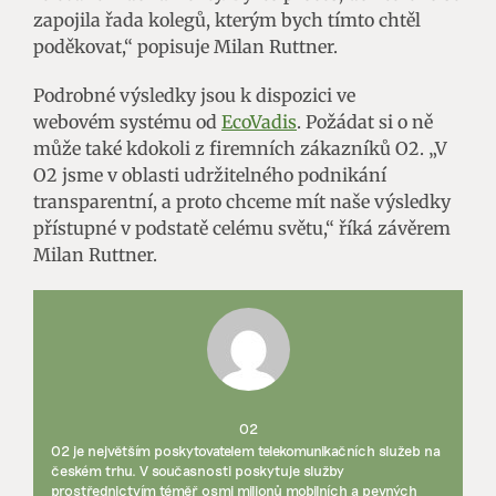
zapojila řada kolegů, kterým bych tímto chtěl
poděkovat,“ popisuje Milan Ruttner.
Podrobné výsledky jsou k dispozici ve
webovém systému od
EcoVadis
. Požádat si o ně
může také kdokoli z firemních zákazníků O2. „V
O2 jsme v oblasti udržitelného podnikání
transparentní, a proto chceme mít naše výsledky
přístupné v podstatě celému světu,“ říká závěrem
Milan Ruttner.
O2
O2 je největším poskytovatelem telekomunikačních služeb na
českém trhu. V současnosti poskytuje služby
prostřednictvím téměř osmi milionů mobilních a pevných