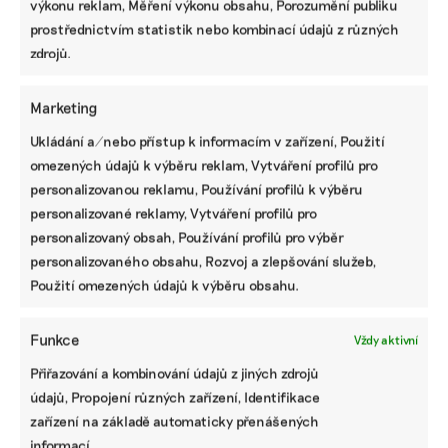
startuje tento
výkonu reklam, Měření výkonu obsahu, Porozumění publiku
týden
prostřednictvím statistik nebo kombinací údajů z různých
zdrojů.
Marketing
Ukládání a/nebo přístup k informacím v zařízení, Použití
omezených údajů k výběru reklam, Vytváření profilů pro
ODEBÍREJTE NÁŠ NEWSLETTER
personalizovanou reklamu, Používání profilů k výběru
personalizované reklamy, Vytváření profilů pro
personalizovaný obsah, Používání profilů pro výběr
personalizovaného obsahu, Rozvoj a zlepšování služeb,
Použití omezených údajů k výběru obsahu.
Funkce
Vždy aktivní
Přiřazování a kombinování údajů z jiných zdrojů
údajů, Propojení různých zařízení, Identifikace
NEJNOVĚJŠÍ PODCAST
zařízení na základě automaticky přenášených
Martin Abel
informací.