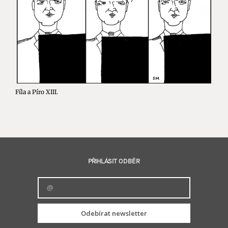
Fíla a Píro XIII.
PŘIHLÁSIT ODBĚR
Odebírat newsletter