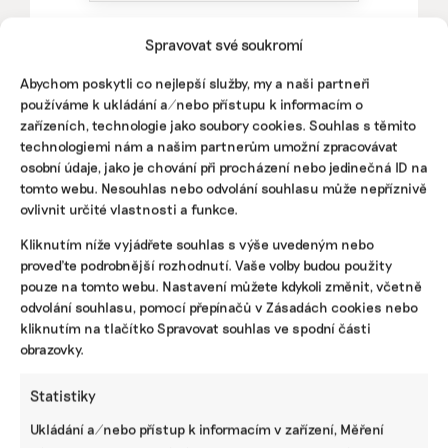
Spravovat své soukromí
SDÍLET
Abychom poskytli co nejlepší služby, my a naši partneři
používáme k ukládání a/nebo přístupu k informacím o
Facebook
X
LinkedIn
zařízeních, technologie jako soubory cookies. Souhlas s těmito
technologiemi nám a našim partnerům umožní zpracovávat
osobní údaje, jako je chování při procházení nebo jedinečná ID na
tomto webu. Nesouhlas nebo odvolání souhlasu může nepříznivě
PODOBNÉ PŘÍSPĚVKY
ovlivnit určité vlastnosti a funkce.
Kliknutím níže vyjádřete souhlas s výše uvedeným nebo
proveďte podrobnější rozhodnutí. Vaše volby budou použity
pouze na tomto webu. Nastavení můžete kdykoli změnit, včetně
odvolání souhlasu, pomocí přepínačů v Zásadách cookies nebo
Udržitelnost,
Konference
Jak přestat
umění i
SustainSport
hrát ruletu s
kliknutím na tlačítko Spravovat souhlas ve spodní části
komunitní
představí, jak
cenami energií
obrazovky.
sdílení.
dělat sport
a posílit
Festival Týká
odpovědně k
nezávislost. Na
Statistiky
se to také tebe
životnímu
otázky odpoví
v Uherském
prostředí
konference
Ukládání a/nebo přístup k informacím v zařízení, Měření
Hradišti
Bold Future