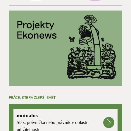
PRÁCE, KTERÁ ZLEPŠÍ SVĚT
mutualus
Stáž: právnička nebo právník v oblasti
udržitelnosti