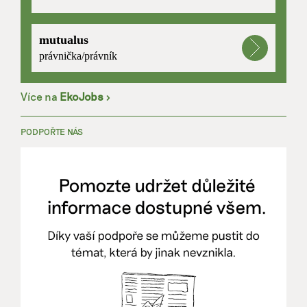
mutualus
právnička/právník
Více na
EkoJobs
>
PODPOŘTE NÁS