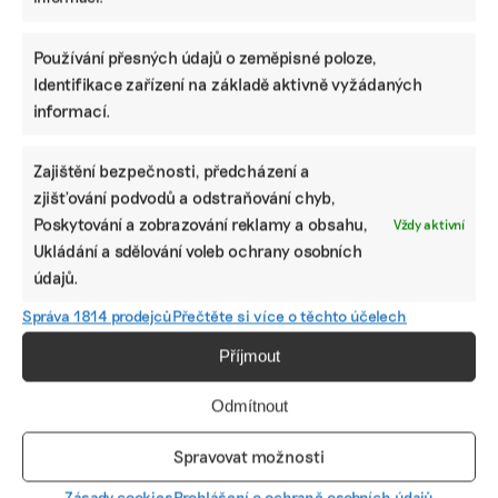
Chceme získat desítky milionů na
udržitelnost, říká právník Abel. Po střetu s
Turkem rozjíždí fond s podporou
Používání přesných údajů o zeměpisné poloze,
developera Sekyry
Identifikace zařízení na základě aktivně vyžádaných
Přihlásit odběr
informací.
NEJZAJÍMAVĚJŠÍ
Zajištění bezpečnosti, předcházení a
zjišťování podvodů a odstraňování chyb,
Ruce nás pálily a otékaly nám prsty,
Poskytování a zobrazování reklamy a obsahu,
Vždy aktivní
popisuje brněnská floristka problémy s
Ukládání a sdělování voleb ochrany osobních
květinami z Afriky
údajů.
Správa 1814 prodejců
Přečtěte si více o těchto účelech
Fotovoltaika na balkoně utáhne
domácnost, zatímco jste v práci. Lidé je
Příjmout
však často provozují načerno
Odmítnout
Kvůli Turkovi a Motoristům může Česko
přijít o desítky miliard. Ve hře jsou
Spravovat možnosti
akcelerační zóny i povolenky
Zásady cookies
Prohlášení o ochraně osobních údajů