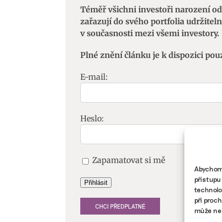
Téměř všichni investoři narození od 
zařazují do svého portfolia udržiteln
v současnosti mezi všemi investory.
Plné znění článku je k dispozici pou
E-mail:
Heslo:
Zapamatovat si mě
Abychom 
přístupu
Přihlásit
technolo
při proc
CHCI PŘEDPLATNÉ
může nep