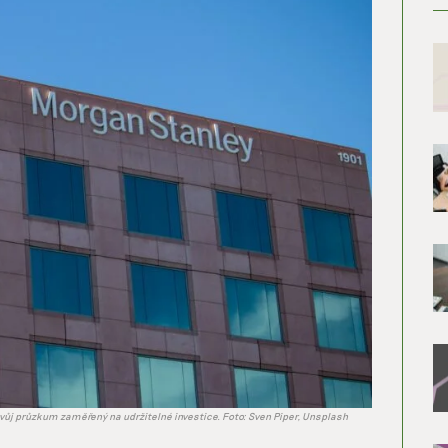
ůj průzkum zaměřený na udržitelné investice. Foto: Sven Piper, Unsplash