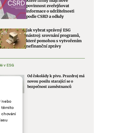
Které firmy mají nově
povinnost zveřejňovat
informace o udržitelnosti
podle CSRD a odkdy
Jak vybrat správný ESG
nástroj: srovnání programů,
které pomohou s vytvořením
nefinanční zprávy
dé v ESG
Od čokolády k pivu. Prazdroj má
novou posilu starající se o
bezpečnost zaměstnanců
a/nebo
s těmito
e chování
lasu