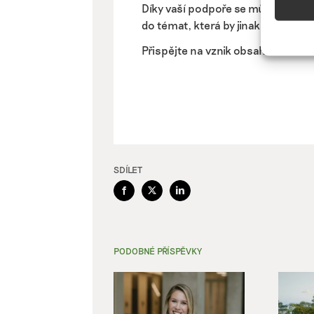
Díky vaší podpoře se můžeme pus
Přiřazo
do témat, která by jinak nevznikla.
zařízen
Přispějte na vznik obsahu.
informa
Použív
aktivn
Zajišt
odstra
SDÍLET
Ukládá
Facebook
X
LinkedIn
PODOBNÉ PŘÍSPĚVKY