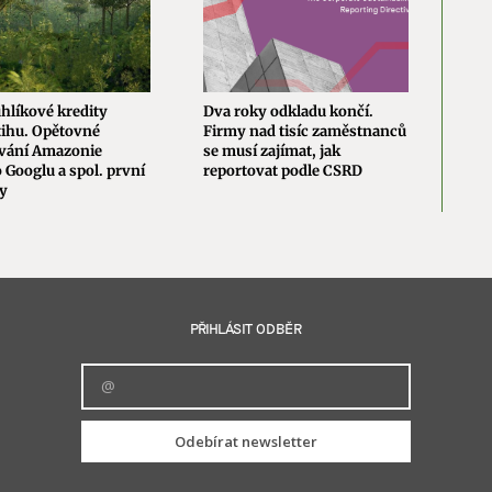
uhlíkové kredity
Dva roky odkladu končí.
Nejl
tihu. Opětovné
Firmy nad tisíc zaměstnanců
nev
vání Amazonie
se musí zajímat, jak
evro
 Googlu a spol. první
reportovat podle CSRD
týka
ky
PŘIHLÁSIT ODBĚR
Odebírat newsletter