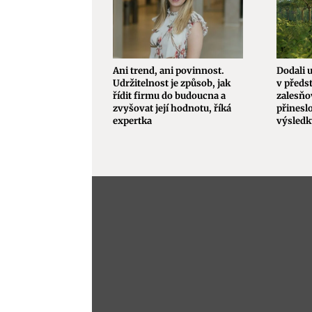
Ani trend, ani povinnost.
Dodali 
Udržitelnost je způsob, jak
v předs
řídit firmu do budoucna a
zalesňo
zvyšovat její hodnotu, říká
přineslo
expertka
výsled