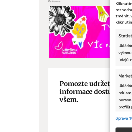
Reklama
Kliknutí
rozhodnu
změnit, 
kliknutí
Statis
Ukládán
výkonu
údajů z
Market
Pomozte udržet důleži
Ukládán
informace dostupné
reklam,
všem.
persona
profilů
omezen
Správa 1
Funkc