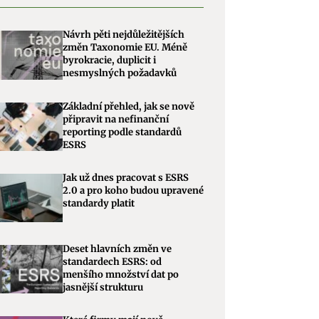
Návrh pěti nejdůležitějších
změn Taxonomie EU. Méně
byrokracie, duplicit i
nesmyslných požadavků
Základní přehled, jak se nově
připravit na nefinanční
reporting podle standardů
ESRS
Jak už dnes pracovat s ESRS
2.0 a pro koho budou upravené
standardy platit
Deset hlavních změn ve
standardech ESRS: od
menšího množství dat po
jasnější strukturu