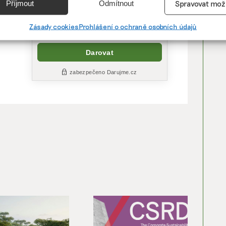
Příjmout
Odmítnout
Spravovat mož
tit
vání a kombinování údajů z jiných zdrojů údajů, Propojení různých
í, Identifikace zařízení na základě automaticky přenášených
Zásady cookies
Prohlášení o ochraně osobních údajů
cí.
ání přesných údajů o zeměpisné poloze, Identifikace zařízení na zá
ě vyžádaných informací.
ění bezpečnosti, předcházení a zjišťování podvodů a
ňování chyb, Poskytování a zobrazování reklamy a obsahu,
Vžd
ní a sdělování voleb ochrany osobních údajů.