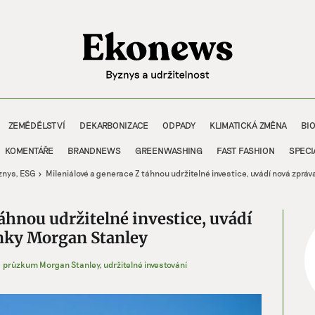
ZEMĚDĚLSTVÍ
DEKARBONIZACE
ODPADY
KLIMATICKÁ ZMĚNA
BI
KOMENTÁŘE
BRANDNEWS
GREENWASHING
FAST FASHION
SPECI
znys
ESG
Mileniálové a generace Z táhnou udržitelné investice, uvádí nová zprá
áhnou udržitelné investice, uvádí
anky Morgan Stanley
průzkum Morgan Stanley
,
udržitelné investování