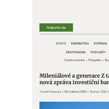
Přeskočit
na
obsah
Podpořte nás
BYZNYS
ENERGETIKA
DOPRAVA
EKOPORADNA
PODCASTY
Úvodní stránka
Příspěvky
By
Mileniálové a generace Z t
nová zpráva investiční b
Tomáš Pohanka
|
05. května 2025
|
Byznys
,
ESG
|
Zobrazit