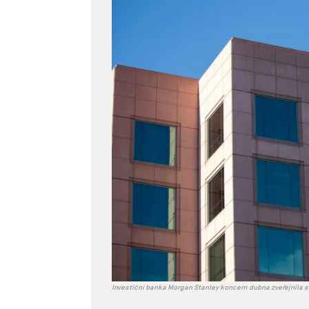
větší
obrázek
Investiční banka Morgan Stanley koncem dubna zveřejnila sv