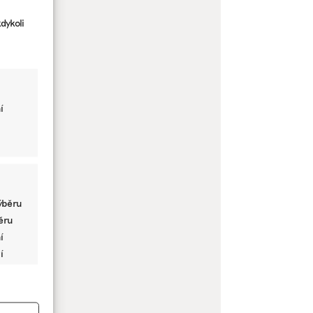
dykoli
í
ýběru
běru
í
í
y aktivní