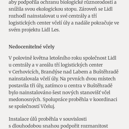
aby podpořila ochranu biologické různorodosti a
snížila svou ekologickou stopu. Zároveň se Lidl
rozhodl nainstalovat u své centrály a tří
logistických center včelí úly a nadále pokračuje ve
svém projektu Lidl Les.
Nedocenitelné včely
V polovině května letošního roku společnost Lidl
u centrály a v areálu tří logistických center
v Cerhovicích, Brandýse nad Labem a Buštěhradě
nainstalovala včelí úly. Na prvních dvou místech
postavila tři úly, zatímco u centra v Buštěhradě
bylo nainstalováno šest nových stanovišť včel
medonosných. Spolupráce proběhla v koordinaci
se společností Včeluj.
Instalace úlů proběhla v souvislosti
s dlouhodobou snahou podpořit rozmanitost