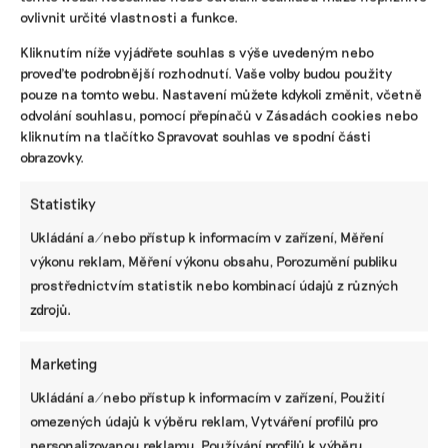
ovlivnit určité vlastnosti a funkce.
Kliknutím níže vyjádřete souhlas s výše uvedeným nebo
proveďte podrobnější rozhodnutí. Vaše volby budou použity
pouze na tomto webu. Nastavení můžete kdykoli změnit, včetně
odvolání souhlasu, pomocí přepínačů v Zásadách cookies nebo
SDÍLET
kliknutím na tlačítko Spravovat souhlas ve spodní části
obrazovky.
Facebook
X
LinkedIn
Statistiky
Ukládání a/nebo přístup k informacím v zařízení, Měření
PODOBNÉ PŘÍSPĚVKY
výkonu reklam, Měření výkonu obsahu, Porozumění publiku
prostřednictvím statistik nebo kombinací údajů z různých
zdrojů.
Marketing
Od armády k
Kdybych
Stromy ve
zelené energii.
postavil pár
stresu svítí
Ukládání a/nebo přístup k informacím v zařízení, Použití
Bývalý
pasivních
červeně. Data
omezených údajů k výběru reklam, Vytváření profilů pro
vojenský
domů, mělo by
ze satelitů
prostor Ralsko
to na klima
upozorní na to,
personalizovanou reklamu, Používání profilů k výběru