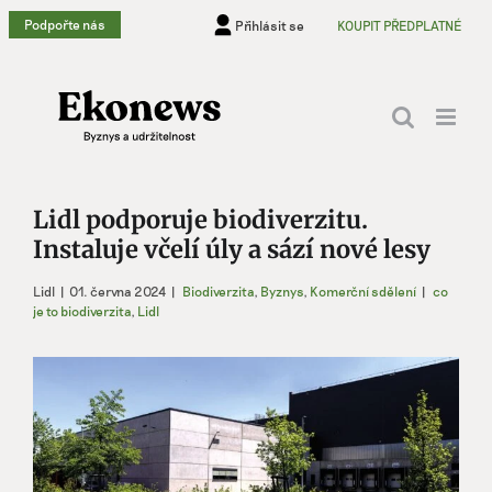
Přeskočit
Podpořte nás
Přihlásit se
KOUPIT PŘEDPLATNÉ
na
obsah
Lidl podporuje biodiverzitu.
Instaluje včelí úly a sází nové lesy
Lidl
|
01. června 2024
|
Biodiverzita
,
Byznys
,
Komerční sdělení
|
co
je to biodiverzita
,
Lidl
Zobrazit
větší
obrázek