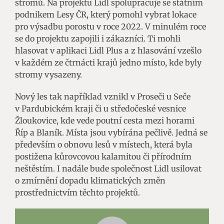
stromů. Na projektu Lidl spolupracuje se státním
podnikem Lesy ČR, který pomohl vybrat lokace
pro výsadbu porostu v roce 2022. V minulém roce
se do projektu zapojili i zákazníci. Ti mohli
hlasovat v aplikaci Lidl Plus a z hlasování vzešlo
v každém ze čtrnácti krajů jedno místo, kde byly
stromy vysazeny.
Nový les tak například vznikl v Proseči u Seče
v Pardubickém kraji či u středočeské vesnice
Žloukovice, kde vede poutní cesta mezi horami
Říp a Blaník. Místa jsou vybírána pečlivě. Jedná se
především o obnovu lesů v místech, která byla
postižena kůrovcovou kalamitou či přírodním
neštěstím. I nadále bude společnost Lidl usilovat
o zmírnění dopadu klimatických změn
prostřednictvím těchto projektů.