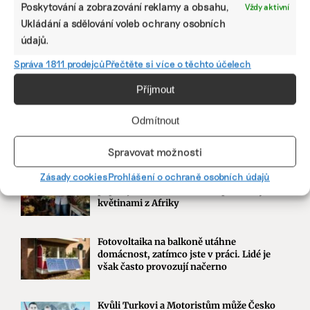
Poskytování a zobrazování reklamy a obsahu,
Vždy aktivní
NEJNOVĚJŠÍ PODCAST
Ukládání a sdělování voleb ochrany osobních
údajů.
Martin Abel
Chceme získat desítky milionů na
Správa 1811 prodejců
Přečtěte si více o těchto účelech
udržitelnost, říká právník Abel. Po střetu s
Turkem rozjíždí fond s podporou
Příjmout
developera Sekyry
Přihlásit odběr
Odmítnout
NEJZAJÍMAVĚJŠÍ
Spravovat možnosti
Zásady cookies
Prohlášení o ochraně osobních údajů
Ruce nás pálily a otékaly nám prsty,
popisuje brněnská floristka problémy s
květinami z Afriky
Fotovoltaika na balkoně utáhne
domácnost, zatímco jste v práci. Lidé je
však často provozují načerno
Kvůli Turkovi a Motoristům může Česko