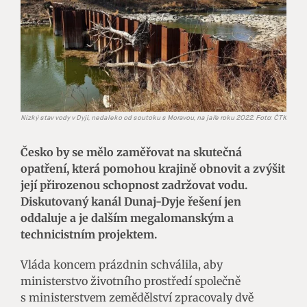
Nízký stav vody v Dyji, nedaleko od soutoku s Moravou, na jaře roku 2022. Foto: ČTK
Česko by se mělo zaměřovat na skutečná
opatření, která pomohou krajině obnovit a zvýšit
její přirozenou schopnost zadržovat vodu.
Diskutovaný kanál Dunaj-Dyje řešení jen
oddaluje a je dalším megalomanským a
technicistním projektem.
Vláda koncem prázdnin schválila, aby
ministerstvo životního prostředí společně
s ministerstvem zemědělství zpracovaly dvě