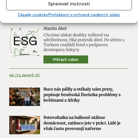
Spravovat možnosti
Zásady cookies
Prohlášení o ochraně osobních údajů
NEJNOVĚJŠÍ PODCAST
Martin Abel
Chceme získat desítky milionů na
udržitelnost, říká právník Abel. Po střetu s
Turkem rozjíždí fond s podporou
developera Sekyry
Přihlásit odběr
NEJZAJÍMAVĚJŠÍ
Ruce nás pálily a otékaly nám prsty,
popisuje brněnská floristka problémy s
květinami z Afriky
Fotovoltaika na balkoně utáhne
domácnost, zatímco jste v práci. Lidé je
však často provozují načerno