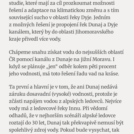
studie, které mají za cíl prozkoumat možnosti
řešení a adaptace na klimatickou změnu a s tím
související sucho v oblasti řeky Dyje. Jedním
z možných řešení je propojení řek Dunaj a Dyje
kanálem, který by do oblasti Jihomoravského
kraje přivedl více vody.
Chápeme snahu získat vodu do nejsušších oblastí
ČR pomocí kanálu z Dunaje na jižní Moravu. I
když se plánuje „jen“ odběr kolem pěti procent
jeho vodnosti, má toto řešení řadu vad na kráse.
Ta první a hlavní je v tom, že ani Dunaj nedává
záruku dosavadní (vysoké) vodnosti, protože je
zčásti napájen vodou z alpských ledovců. Nejvíce
vody má z ledovcové řeky Innu. Při vědomí
odhadů, že v nejhorším scénáři alpské ledovce
roztají do 30 let, Dunaj tak překvapivě nemusí být
spolehlivý zdroj vody. Pokud bude vysychat, tak