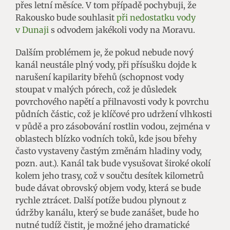
přes letní měsíce. V tom případě pochybuji, že
Rakousko bude souhlasit
při nedostatku vody
v Dunaji
s odvodem jakékoli vody na Moravu.
Dalším problémem je, že pokud nebude nový
kanál neustále plný vody, při přísušku dojde k
narušení kapilarity břehů (schopnost vody
stoupat v malých pórech, což je důsledek
povrchového napětí a přilnavosti vody k povrchu
půdních částic, což je klíčové pro udržení vlhkosti
v půdě a pro zásobování rostlin vodou, zejména v
oblastech blízko vodních toků, kde jsou břehy
často vystaveny častým změnám hladiny vody,
pozn. aut.). Kanál tak bude vysušovat široké okolí
kolem jeho trasy, což v součtu desítek kilometrů
bude dávat obrovský objem vody, která se bude
rychle ztrácet. Další potíže budou plynout z
údržby kanálu, který se bude zanášet, bude ho
nutné tudíž čistit, je možné jeho dramatické