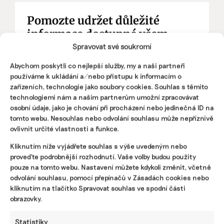
Pomozte udržet důležité
informace dostupné všem.
Spravovat své soukromí
Díky vaší podpoře se můžeme pustit do témat,
Abychom poskytli co nejlepší služby, my a naši partneři
která by jinak nevznikla.
používáme k ukládání a/nebo přístupu k informacím o
zařízeních, technologie jako soubory cookies. Souhlas s těmito
Přispějte na vznik obsahu.
technologiemi nám a našim partnerům umožní zpracovávat
osobní údaje, jako je chování při procházení nebo jedinečná ID na
tomto webu. Nesouhlas nebo odvolání souhlasu může nepříznivě
ovlivnit určité vlastnosti a funkce.
Kliknutím níže vyjádřete souhlas s výše uvedeným nebo
proveďte podrobnější rozhodnutí. Vaše volby budou použity
pouze na tomto webu. Nastavení můžete kdykoli změnit, včetně
odvolání souhlasu, pomocí přepínačů v Zásadách cookies nebo
kliknutím na tlačítko Spravovat souhlas ve spodní části
obrazovky.
Statistiky