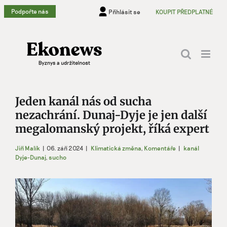
Přeskočit
Podpořte nás
Přihlásit se
KOUPIT PŘEDPLATNÉ
na
obsah
Jeden kanál nás od sucha
nezachrání. Dunaj-Dyje je jen další
megalomanský projekt, říká expert
Jiří Malík
|
06. září 2024
|
Klimatická změna
,
Komentáře
|
kanál
Dyje-Dunaj
,
sucho
Zobrazit
větší
obrázek