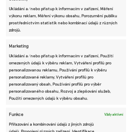
Ukládání a/nebo přístup k informacím v zařízení, Měření
výkonu reklam, Měření výkonu obsahu, Porozumění publiku
prostřednictvím statistik nebo kombinací údajů z různých
zdrojů.
Marketing
SDÍLET
Ukládání a/nebo přístup k informacím v zařízení, Použití
omezených údajů k výběru reklam, Vytváření profilů pro
Facebook
X
LinkedIn
personalizovanou reklamu, Používání profilů k výběru
personalizované reklamy, Vytváření profilů pro
personalizovaný obsah, Používání profilů pro výběr
PODOBNÉ PŘÍSPĚVKY
personalizovaného obsahu, Rozvoj a zlepšování služeb,
Použití omezených údajů k výběru obsahu.
Funkce
Vždy aktivní
Přiřazování a kombinování údajů z jiných zdrojů
Komentář:
Komentář:
Komentář:
Motoristé našli
Vlny veder
Řešením
údajů, Propojení různých zařízení, Identifikace