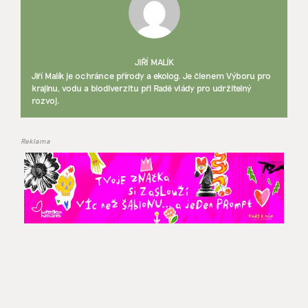
JIŘÍ MALÍK
Jiří Malík je ochránce přírody a ekolog. Je členem Výboru pro
krajinu, vodu a biodiverzitu při Radě vlády pro udržitelný
rozvoj.
Reklama