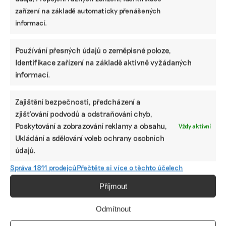
recept na
nezastaví
problémů
zařízení na základě automaticky přenášených
vedro.
klimatizace
automobilového
informací.
Úředníkům na
pro každou
průmyslu je
MŽP nabídli
domácnost, i
rychlejší
led
když si to
přechod k
Používání přesných údajů o zeměpisné poloze,
někteří politici
elektromobilitě
myslí
Identifikace zařízení na základě aktivně vyžádaných
informací.
Zajištění bezpečnosti, předcházení a
zjišťování podvodů a odstraňování chyb,
Poskytování a zobrazování reklamy a obsahu,
Vždy aktivní
ODEBÍREJTE NÁŠ NEWSLETTER
Ukládání a sdělování voleb ochrany osobních
údajů.
Správa 1811 prodejců
Přečtěte si více o těchto účelech
Příjmout
Odmítnout