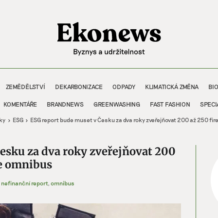
ZEMĚDĚLSTVÍ
DEKARBONIZACE
ODPADY
KLIMATICKÁ ZMĚNA
BI
KOMENTÁŘE
BRANDNEWS
GREENWASHING
FAST FASHION
SPECI
ky
ESG
ESG report bude muset v Česku za dva roky zveřejňovat 200 až 250 fi
esku za dva roky zveřejňovat 200
de omnibus
,
nefinanční report
,
omnibus