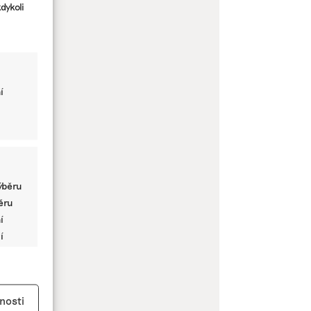
dykoli
í
ýběru
běru
í
í
y aktivní
nosti