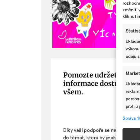
rozhodnu
změnit, 
kliknutí
Statis
Ukládán
výkonu
údajů z
Market
Pomozte udržet důleži
informace dostupné
Ukládán
všem.
reklam,
persona
profilů
omezen
Správa 1
Díky vaší podpoře se můžeme pus
Funkc
do témat, která by jinak nevznikla.