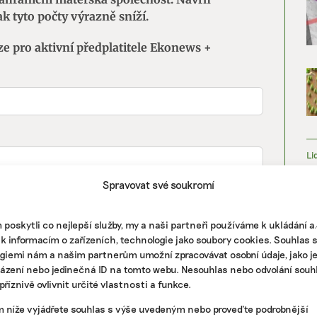
 tyto počty výrazně sníží.
ze pro aktivní předplatitele Ekonews +
Li
Spravovat své soukromí
poskytli co nejlepší služby, my a naši partneři používáme k ukládání 
 k informacím o zařízeních, technologie jako soubory cookies. Souhlas 
giemi nám a našim partnerům umožní zpracovávat osobní údaje, jako j
házení nebo jedinečná ID na tomto webu. Nesouhlas nebo odvolání souh
říznivě ovlivnit určité vlastnosti a funkce.
m níže vyjádřete souhlas s výše uvedeným nebo proveďte podrobnější