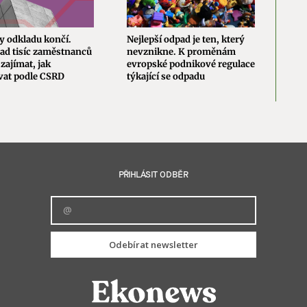
y odkladu končí.
Nejlepší odpad je ten, který
Nová
ad tisíc zaměstnanců
nevznikne. K proměnám
evro
zajímat, jak
evropské podnikové regulace
změn
vat podle CSRD
týkající se odpadu
brzd
PŘIHLÁSIT ODBĚR
Odebírat newsletter