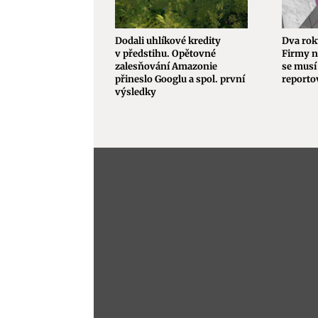
Dodali uhlíkové kredity
Dva rok
v předstihu. Opětovné
Firmy n
zalesňování Amazonie
se musí 
přineslo Googlu a spol. první
reporto
výsledky