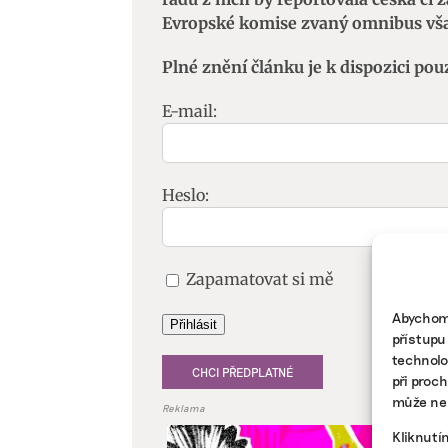
Evropské komise zvaný omnibus však
Plné znění článku je k dispozici pou
E-mail:
Heslo:
Zapamatovat si mě
Abychom 
Přihlásit
přístupu
technolo
CHCI PŘEDPLATNÉ
při proc
může nep
Reklama
Kliknutí