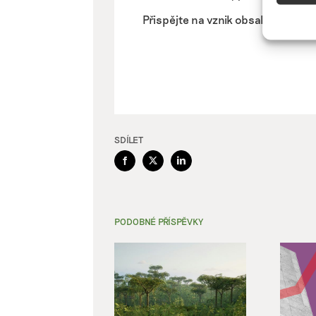
Přiřazo
Přispějte na vznik obsahu.
zařízen
informa
Použív
aktivn
Zajišt
SDÍLET
odstra
Ukládá
Facebook
X
LinkedIn
PODOBNÉ PŘÍSPĚVKY