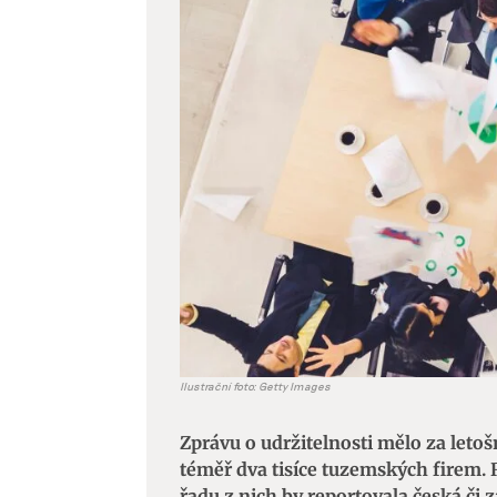
větší
obrázek
Ilustrační foto: Getty Images
Zprávu o udržitelnosti mělo za leto
téměř dva tisíce tuzemských firem. R
řadu z nich by reportovala česká či