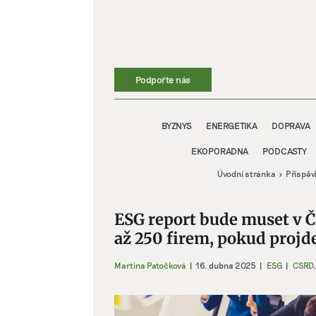
Přeskočit
na
obsah
Podpořte nás
BYZNYS
ENERGETIKA
DOPRAVA
EKOPORADNA
PODCASTY
Úvodní stránka
Příspěv
ESG report bude muset v Č
až 250 firem, pokud proj
Martina Patočková
|
16. dubna 2025
|
ESG
|
CSRD
Zobrazit