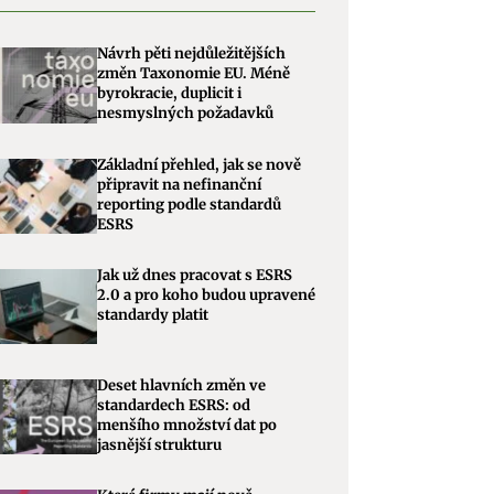
Návrh pěti nejdůležitějších
změn Taxonomie EU. Méně
byrokracie, duplicit i
nesmyslných požadavků
Základní přehled, jak se nově
připravit na nefinanční
reporting podle standardů
ESRS
Jak už dnes pracovat s ESRS
2.0 a pro koho budou upravené
standardy platit
Deset hlavních změn ve
standardech ESRS: od
menšího množství dat po
jasnější strukturu