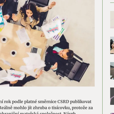
šní rok podle platné směrnice CSRD publikovat
eálně mohlo jít zhruba o tisícovku, protože za
 zahraniční mateřská společnost. Návrh