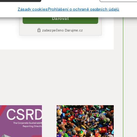
vání a kombinování údajů z jiných zdrojů údajů, Propojení různých
í, Identifikace zařízení na základě automaticky přenášených
Zásady cookies
Prohlášení o ochraně osobních údajů
cí.
ání přesných údajů o zeměpisné poloze, Identifikace zařízení na zá
ě vyžádaných informací.
ění bezpečnosti, předcházení a zjišťování podvodů a
ňování chyb, Poskytování a zobrazování reklamy a obsahu,
Vžd
ní a sdělování voleb ochrany osobních údajů.