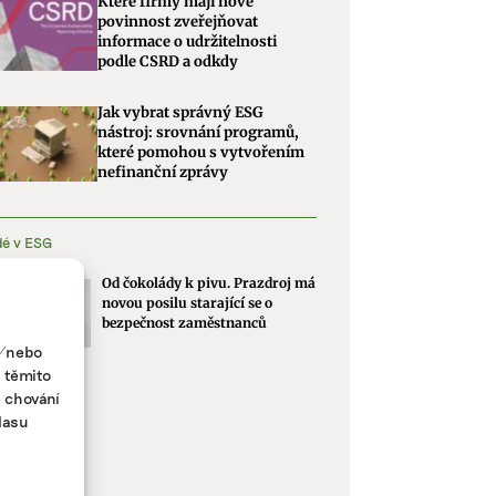
Které firmy mají nově
povinnost zveřejňovat
informace o udržitelnosti
podle CSRD a odkdy
Jak vybrat správný ESG
nástroj: srovnání programů,
které pomohou s vytvořením
nefinanční zprávy
dé v ESG
Od čokolády k pivu. Prazdroj má
novou posilu starající se o
bezpečnost zaměstnanců
a/nebo
s těmito
e chování
lasu