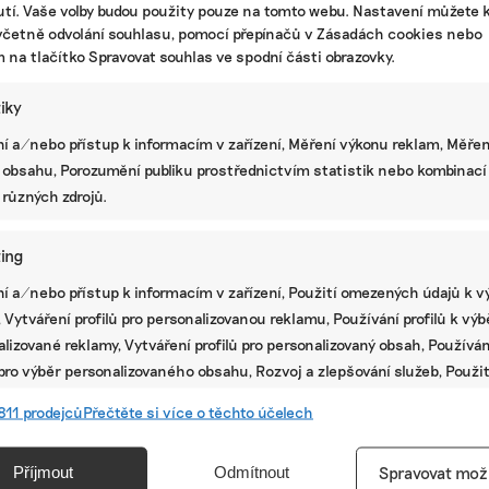
tí. Vaše volby budou použity pouze na tomto webu. Nastavení můžete k
včetně odvolání souhlasu, pomocí přepínačů v Zásadách cookies nebo
m na tlačítko Spravovat souhlas ve spodní části obrazovky.
tiky
í a/nebo přístup k informacím v zařízení, Měření výkonu reklam, Měřen
 obsahu, Porozumění publiku prostřednictvím statistik nebo kombinací
 různých zdrojů.
ing
té
í a/nebo přístup k informacím v zařízení, Použití omezených údajů k v
 Vytváření profilů pro personalizovanou reklamu, Používání profilů k vý
lizované reklamy, Vytváření profilů pro personalizovaný obsah, Používán
 pro výběr personalizovaného obsahu, Rozvoj a zlepšování služeb, Použit
ých údajů k výběru obsahu.
811 prodejců
Přečtěte si více o těchto účelech
tit
e
Vžd
Příjmout
Odmítnout
Spravovat mož