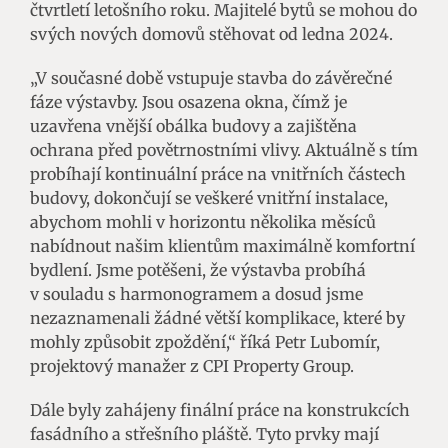
čtvrtletí letošního roku. Majitelé bytů se mohou do
svých nových domovů stěhovat od ledna 2024.
„V současné době vstupuje stavba do závěrečné
fáze výstavby. Jsou osazena okna, čímž je
uzavřena vnější obálka budovy a zajištěna
ochrana před povětrnostními vlivy. Aktuálně s tím
probíhají kontinuální práce na vnitřních částech
budovy, dokončují se veškeré vnitřní instalace,
abychom mohli v horizontu několika měsíců
nabídnout našim klientům maximálně komfortní
bydlení. Jsme potěšeni, že výstavba probíhá
v souladu s harmonogramem a dosud jsme
nezaznamenali žádné větší komplikace, které by
mohly způsobit zpoždění,“ říká Petr Lubomír,
projektový manažer z CPI Property Group.
Dále byly zahájeny finální práce na konstrukcích
fasádního a střešního pláště. Tyto prvky mají