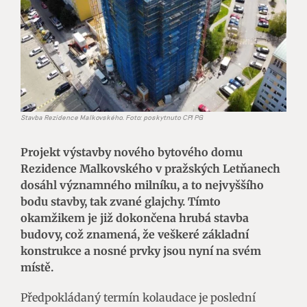
Stavba Rezidence Malkovského. Foto: poskytnuto CPI PG
Projekt výstavby nového bytového domu
Rezidence Malkovského v pražských Letňanech
dosáhl významného milníku, a to nejvyššího
bodu stavby, tak zvané glajchy. Tímto
okamžikem je již dokončena hrubá stavba
budovy, což znamená, že veškeré základní
konstrukce a nosné prvky jsou nyní na svém
místě.
Předpokládaný termín kolaudace je poslední