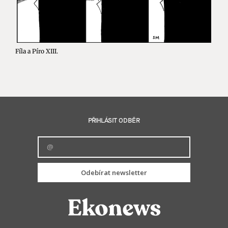
Fíla a Píro XIII.
PŘIHLÁSIT ODBĚR
Odebírat newsletter