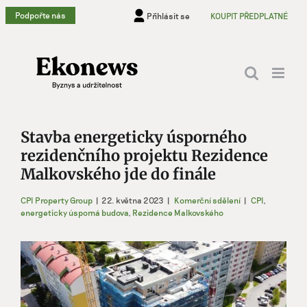
Přeskočit
Podpořte nás
Přihlásit se
KOUPIT PŘEDPLATNÉ
na
obsah
Stavba energeticky úsporného
rezidenčního projektu Rezidence
Malkovského jde do finále
CPI Property Group
|
22. května 2023
|
Komerční sdělení
|
CPI
,
energeticky úsporná budova
,
Rezidence Malkovského
Zobrazit
větší
obrázek