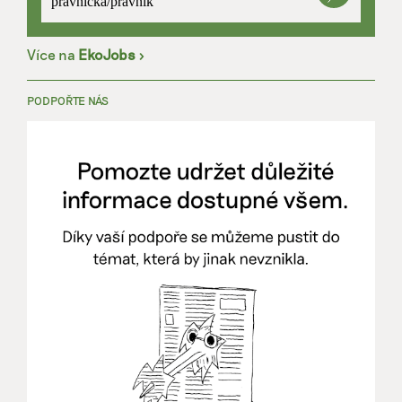
právnička/právník
Více na
EkoJobs
>
PODPOŘTE NÁS