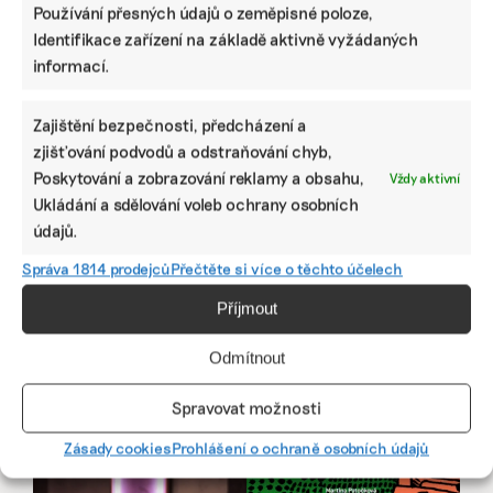
Používání přesných údajů o zeměpisné poloze,
Přihlásit odběr
Identifikace zařízení na základě aktivně vyžádaných
informací.
NEJZAJÍMAVĚJŠÍ
Ruce nás pálily a otékaly nám prsty,
Zajištění bezpečnosti, předcházení a
popisuje brněnská floristka problémy s
zjišťování podvodů a odstraňování chyb,
květinami z Afriky
Poskytování a zobrazování reklamy a obsahu,
Vždy aktivní
Ukládání a sdělování voleb ochrany osobních
Fotovoltaika na balkoně utáhne
údajů.
domácnost, zatímco jste v práci. Lidé je
však často provozují načerno
Správa 1814 prodejců
Přečtěte si více o těchto účelech
Příjmout
Kvůli Turkovi a Motoristům může Česko
přijít o desítky miliard. Ve hře jsou
Odmítnout
akcelerační zóny i povolenky
Spravovat možnosti
STÁHNĚTE SI NAŠE E-BOOKY
Zásady cookies
Prohlášení o ochraně osobních údajů