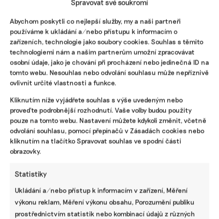
Spravovat své soukromí
Facebook
X
LinkedIn
Abychom poskytli co nejlepší služby, my a naši partneři
používáme k ukládání a/nebo přístupu k informacím o
zařízeních, technologie jako soubory cookies. Souhlas s těmito
technologiemi nám a našim partnerům umožní zpracovávat
PODOBNÉ PŘÍSPĚVKY
osobní údaje, jako je chování při procházení nebo jedinečná ID na
tomto webu. Nesouhlas nebo odvolání souhlasu může nepříznivě
ovlivnit určité vlastnosti a funkce.
Kliknutím níže vyjádřete souhlas s výše uvedeným nebo
proveďte podrobnější rozhodnutí. Vaše volby budou použity
Udržitelnost,
Konference
Jak přestat
umění i
SustainSport
hrát ruletu s
pouze na tomto webu. Nastavení můžete kdykoli změnit, včetně
komunitní
představí, jak
cenami energií
odvolání souhlasu, pomocí přepínačů v Zásadách cookies nebo
sdílení.
dělat sport
a posílit
kliknutím na tlačítko Spravovat souhlas ve spodní části
Festival Týká
odpovědně k
nezávislost. Na
obrazovky.
se to také tebe
životnímu
otázky odpoví
v Uherském
prostředí
konference
Hradišti
Bold Future
Statistiky
startuje tento
Ukládání a/nebo přístup k informacím v zařízení, Měření
týden
výkonu reklam, Měření výkonu obsahu, Porozumění publiku
prostřednictvím statistik nebo kombinací údajů z různých