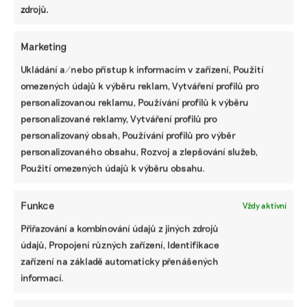
zdrojů.
Marketing
ODEBÍREJTE NÁŠ NEWSLETTER
Ukládání a/nebo přístup k informacím v zařízení, Použití
omezených údajů k výběru reklam, Vytváření profilů pro
personalizovanou reklamu, Používání profilů k výběru
personalizované reklamy, Vytváření profilů pro
personalizovaný obsah, Používání profilů pro výběr
personalizovaného obsahu, Rozvoj a zlepšování služeb,
Použití omezených údajů k výběru obsahu.
Funkce
Vždy aktivní
Přiřazování a kombinování údajů z jiných zdrojů
NEJNOVĚJŠÍ PODCAST
údajů, Propojení různých zařízení, Identifikace
Martin Abel
zařízení na základě automaticky přenášených
Chceme získat desítky milionů na
udržitelnost, říká právník Abel. Po střetu s
informací.
Turkem rozjíždí fond s podporou
developera Sekyry