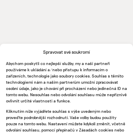
Spravovat své soukromí
SDÍLET
Abychom poskytli co nejlepší služby, my a naši partneři
používáme k ukládání a/nebo přístupu k informacím o
Facebook
X
LinkedIn
zařízeních, technologie jako soubory cookies. Souhlas s těmito
technologiemi nám a našim partnerům umožní zpracovávat
osobní údaje, jako je chování při procházení nebo jedinečná ID na
tomto webu. Nesouhlas nebo odvolání souhlasu může nepříznivě
ovlivnit určité vlastnosti a funkce.
Kliknutím níže vyjádřete souhlas s výše uvedeným nebo
proveďte podrobnější rozhodnutí. Vaše volby budou použity
pouze na tomto webu. Nastavení můžete kdykoli změnit, včetně
ODEBÍREJTE NÁŠ NEWSLETTER
odvolání souhlasu, pomocí přepínačů v Zásadách cookies nebo