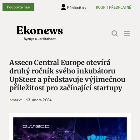
Přeskočit
Podpořte nás
Přihlásit se
KOUPIT PŘEDPLATNÉ
na
obsah
Asseco Central Europe otevírá
druhý ročník svého inkubátoru
UpSteer a představuje výjimečnou
příležitost pro začínající startupy
protext
|
13. února 2024