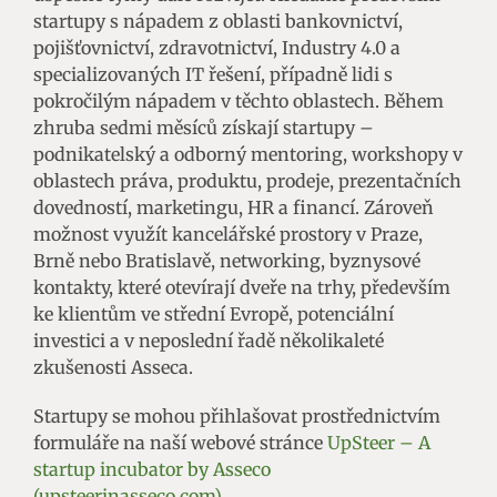
startupy s nápadem z oblasti bankovnictví,
pojišťovnictví, zdravotnictví, Industry 4.0 a
specializovaných IT řešení, případně lidi s
pokročilým nápadem v těchto oblastech. Během
zhruba sedmi měsíců získají startupy –
podnikatelský a odborný mentoring, workshopy v
oblastech práva, produktu, prodeje, prezentačních
dovedností, marketingu, HR a financí. Zároveň
možnost využít kancelářské prostory v Praze,
Brně nebo Bratislavě, networking, byznysové
kontakty, které otevírají dveře na trhy, především
ke klientům ve střední Evropě, potenciální
investici a v neposlední řadě několikaleté
zkušenosti Asseca.
Startupy se mohou přihlašovat prostřednictvím
formuláře na naší webové stránce
UpSteer – A
startup incubator by Asseco
(upsteerinasseco.com)
.