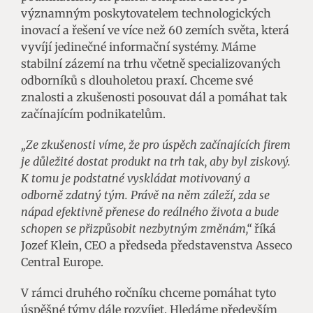
významným poskytovatelem technologických
inovací a řešení ve více než 60 zemích světa, která
vyvíjí jedinečné informační systémy. Máme
stabilní zázemí na trhu včetně specializovaných
odborníků s dlouholetou praxí. Chceme své
znalosti a zkušenosti posouvat dál a pomáhat tak
začínajícím podnikatelům.
„Ze zkušenosti víme, že pro úspěch začínajících firem
je důležité dostat produkt na trh tak, aby byl ziskový.
K tomu je podstatné vyskládat motivovaný a
odborně zdatný tým. Právě na něm záleží, zda se
nápad efektivně přenese do reálného života a bude
schopen se přizpůsobit nezbytným změnám,“
říká
Jozef Klein, CEO a předseda představenstva Asseco
Central Europe.
V rámci druhého ročníku chceme pomáhat tyto
úspěšné týmy dále rozvíjet. Hledáme především