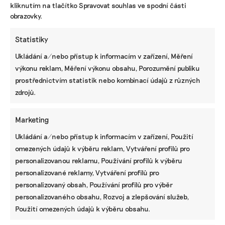
kliknutím na tlačítko Spravovat souhlas ve spodní části
obrazovky.
Statistiky
Ukládání a/nebo přístup k informacím v zařízení, Měření
výkonu reklam, Měření výkonu obsahu, Porozumění publiku
prostřednictvím statistik nebo kombinací údajů z různých
zdrojů.
NEJNOVĚJŠÍ PODCAST
Marketing
Martin Abel
Ukládání a/nebo přístup k informacím v zařízení, Použití
Chceme získat desítky milionů na
udržitelnost, říká právník Abel. Po střetu s
omezených údajů k výběru reklam, Vytváření profilů pro
Turkem rozjíždí fond s podporou
personalizovanou reklamu, Používání profilů k výběru
developera Sekyry
personalizované reklamy, Vytváření profilů pro
Přihlásit odběr
personalizovaný obsah, Používání profilů pro výběr
personalizovaného obsahu, Rozvoj a zlepšování služeb,
NEJZAJÍMAVĚJŠÍ
Použití omezených údajů k výběru obsahu.