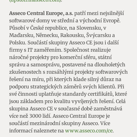
Asseco Central Europe, a.s.
patří mezi nejsilnější
softwarové domy ve střední a východní Evropě.
Působí v České republice, na Slovensku, v
Maďarsku, Německu, Rakousku, Švýcarsku a
Polsku. Součástí skupiny Asseco CE jsou i další
firmy s IT zaměřením. Společnost realizuje
náročné projekty pro komerční sféru, státní
správu a samosprávu, postavené na dlouholetých
zkušenostech s rozsáhlými projekty softwarových
řešení na míru, při kterých klade silný důraz na
podporu strategických záměrů svých klientů. Při
své činnosti uplatňuje standardy certifikátů, které
jsou základem pro kvalitu vyvíjených řešení. Celá
skupina Asseco CE v současné době zaměstnává
více než 3000 lidí. Asseco Central Europe je
součástí mezinárodní skupiny Asseco. Více
informací naleznete na
www.asseco.com/ce
.