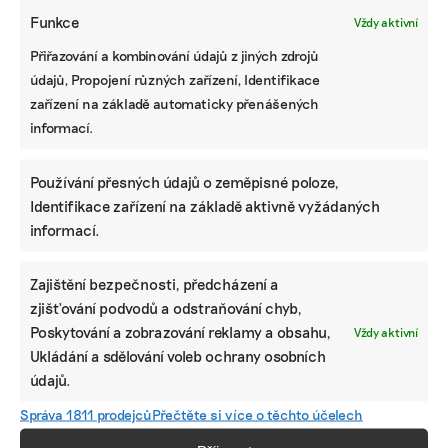
Ruce nás pálily a otékaly nám prsty,
Funkce
Vždy aktivní
popisuje brněnská floristka problémy s
květinami z Afriky
Přiřazování a kombinování údajů z jiných zdrojů
údajů, Propojení různých zařízení, Identifikace
Fotovoltaika na balkoně utáhne
zařízení na základě automaticky přenášených
domácnost, zatímco jste v práci. Lidé je
informací.
však často provozují načerno
Používání přesných údajů o zeměpisné poloze,
Kvůli Turkovi a Motoristům může Česko
Identifikace zařízení na základě aktivně vyžádaných
přijít o desítky miliard. Ve hře jsou
akcelerační zóny i povolenky
informací.
Zajištění bezpečnosti, předcházení a
STÁHNĚTE SI NAŠE E-BOOKY
zjišťování podvodů a odstraňování chyb,
Poskytování a zobrazování reklamy a obsahu,
Vždy aktivní
Ukládání a sdělování voleb ochrany osobních
údajů.
Správa 1811 prodejců
Přečtěte si více o těchto účelech