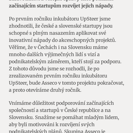
začínajícím startupům rozvíjet jejich nápady.
Po prvním ročníku inkubátoru UpSteer jsme
zhodnotili, že české a slovenské startupy jsou
schopné s plným nasazením aplikovat své
inovativní nápady do akceschopných projektů.
Věříme, že v Čechách i na Slovensku máme
mnoho dalších výjimečných lidí s vizí a
podnikatelským záměrem, kteří stojí za podporu.
Z tohoto důvodu jsme se rozhodli, že po
zrealizovaném prvním ročníku inkubátoru
UpSteer, bude Asseco v tomto projektu pokračovat,
a proto otevíráme druhý ročník.
Vnímáme důležitost podporování začínajících
společností a startupů v České republice a na
Slovensku. Snažíme se pomáhat mladým lidem,
aby byli motivováni k rozvíjení svých
podnikatelských plánů. Skupina Asseco je