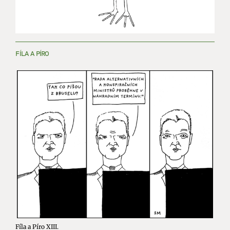
FÍLA A PÍRO
Fíla a Píro XIII.