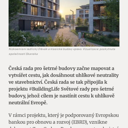
Nízkoemisní radlický Dřevák a klasické budovy vpravo. Vizualizace: poskytnuta
společností Skanska
Česká rada pro šetrné budovy začne mapovat a
vytvářet cestu, jak dosáhnout uhlíkové neutrality
ve stavebnictví. Česká rada se tak připojila k
projektu
#
BuildingLife Světové rady pro šetrné
budovy, jehož cílem je nastínit cestu k uhlíkově
neutrální Evropě.
V rámci projektu, který je podporovaný Evropskou
bankou pro obnovu a rozvoj (EBRD), vznikne