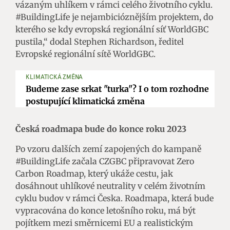
vázaným uhlíkem v rámci celého životního cyklu.
#BuildingLife je nejambicióznějším projektem, do
kterého se kdy evropská regionální síť WorldGBC
pustila,“ dodal Stephen Richardson, ředitel
Evropské regionální sítě WorldGBC.
KLIMATICKÁ ZMĚNA
Budeme zase srkat "turka"? I o tom rozhodne
postupující klimatická změna
Česká roadmapa bude do konce roku 2023
Po vzoru dalších zemí zapojených do kampaně
#BuildingLife začala CZGBC připravovat Zero
Carbon Roadmap, který ukáže cestu, jak
dosáhnout uhlíkové neutrality v celém životním
cyklu budov v rámci Česka. Roadmapa, která bude
vypracována do konce letošního roku, má být
pojítkem mezi směrnicemi EU a realistickým