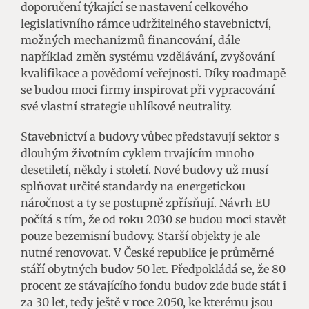
doporučení týkající se nastavení celkového
legislativního rámce udržitelného stavebnictví,
možných mechanizmů financování, dále
například změn systému vzdělávání, zvyšování
kvalifikace a povědomí veřejnosti. Díky roadmapě
se budou moci firmy inspirovat při vypracování
své vlastní strategie uhlíkové neutrality.
Stavebnictví a budovy vůbec představují sektor s
dlouhým životním cyklem trvajícím mnoho
desetiletí, někdy i století. Nové budovy už musí
splňovat určité standardy na energetickou
náročnost a ty se postupně zpřísňují. Návrh EU
počítá s tím, že od roku 2030 se budou moci stavět
pouze bezemisní budovy. Starší objekty je ale
nutné renovovat. V České republice je průměrné
stáří obytných budov 50 let. Předpokládá se, že 80
procent ze stávajícího fondu budov zde bude stát i
za 30 let, tedy ještě v roce 2050, ke kterému jsou