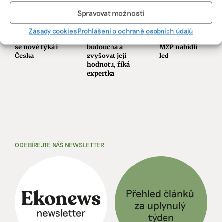
Poušť v
Ani trend, ani
Komentář:
Evropské unii
povinnost.
Motoristé našli
Spravovat možnosti
postupuje.
Udržitelnost je
recept na
Riziko
způsob, jak
vedro.
Zásady cookies
Prohlášení o ochraně osobních údajů
dezertifikace
řídit firmu do
Úředníkům na
se nově týká i
budoucna a
MŽP nabídli
Česka
zvyšovat její
led
hodnotu, říká
expertka
ODEBÍREJTE NÁŠ NEWSLETTER