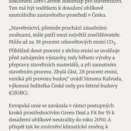
dokument Zero Carbon Roadmap pro stavebnictví.
Ten má být vodítkem k dosažení uhlíkově
neutrálního zastavěného prostředí v Česku.
„Stavebnictví, přestože prochází zásadními
změnami, stále patří mezi největší znečišťovatele.
Může až za 38 procent celosvětových emisí CO
.
2
Přibližně deset procent z těchto emisí se uvolňuje
před zahájením výstavby, tedy během výroby a
přepravy stavebních materiálů, a při samotném
stavebním procesu. Zbylá část, 28 procent emisí,
vzniká při provozu budov,“ uvádí Simona Kalvoda,
výkonná ředitelka České rady pro šetrné budovy
(CZGBC).
Evropská unie se zavázala v rámci postupných
kroků prostřednictvím Green Deal a Fit for 55 k
dosažemí uhlíkové neutrality do roku 2050. A
přispět tak ke zmírnění klimatické změny, k