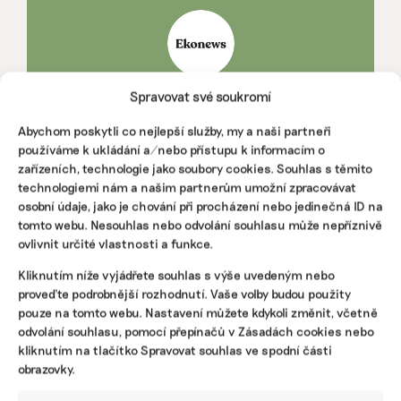
Spravovat své soukromí
REDAKCE
Ekonews je web o udržitelnosti, který hledá v ekologických
Abychom poskytli co nejlepší služby, my a naši partneři
tématech ekonomické souvislosti a mezi byznysmeny chuť
používáme k ukládání a/nebo přístupu k informacím o
dělat věci ohleduplněji k životnímu prostředí.
zařízeních, technologie jako soubory cookies. Souhlas s těmito
technologiemi nám a našim partnerům umožní zpracovávat
osobní údaje, jako je chování při procházení nebo jedinečná ID na
Reklama
tomto webu. Nesouhlas nebo odvolání souhlasu může nepříznivě
ovlivnit určité vlastnosti a funkce.
Kliknutím níže vyjádřete souhlas s výše uvedeným nebo
proveďte podrobnější rozhodnutí. Vaše volby budou použity
pouze na tomto webu. Nastavení můžete kdykoli změnit, včetně
odvolání souhlasu, pomocí přepínačů v Zásadách cookies nebo
kliknutím na tlačítko Spravovat souhlas ve spodní části
obrazovky.