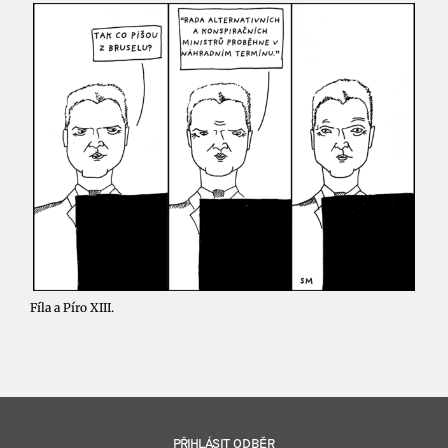
Fíla a Píro XIII.
PŘIHLÁSIT ODBĚR