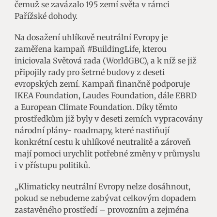
čemuž se zavázalo 195 zemí světa v rámci
Pařížské dohody.
Na dosažení uhlíkově neutrální Evropy je
zaměřena kampaň #BuildingLife, kterou
iniciovala Světová rada (WorldGBC), a k níž se již
připojily rady pro šetrné budovy z deseti
evropských zemí. Kampaň finančně podporuje
IKEA Foundation, Laudes Foundation, dále EBRD
a European Climate Foundation. Díky těmto
prostředkům již byly v deseti zemích vypracovány
národní plány- roadmapy, které nastiňují
konkrétní cestu k uhlíkové neutralitě a zároveň
mají pomoci urychlit potřebné změny v průmyslu
i v přístupu politiků.
„Klimaticky neutrální Evropy nelze dosáhnout,
pokud se nebudeme zabývat celkovým dopadem
zastavěného prostředí – provozním a zejména