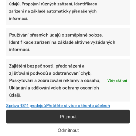
údajů, Propojení různých zařízení, Identifikace
zařízení na základě automaticky přenášených
informací.
Používání přesných údajů o zeměpisné poloze,
Identifikace zařízení na základě aktivně vyžádaných
informací.
SDÍLET
Zajištění bezpečnosti, předcházení a
zjišťování podvodů a odstraňování chyb,
Facebook
X
LinkedIn
Poskytování a zobrazování reklamy a obsahu,
Vždy aktivní
Ukládání a sdělování voleb ochrany osobních
údajů.
PODOBNÉ PŘÍSPĚVKY
Správa 1811 prodejců
Přečtěte si více o těchto účelech
Příjmout
Odmítnout