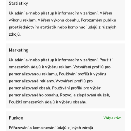
Statistiky
Ukládání a/nebo přístup k informacím v zařízení, Měření
Pomozte udržet důležité
výkonu reklam, Měření výkonu obsahu, Porozumění publiku
prostřednictvím statistik nebo kombinací údajů z různých
informace dostupné všem.
zdrojů.
Díky vaší podpoře se můžeme pustit do témat,
Marketing
která by jinak nevznikla.
Ukládání a/nebo přístup k informacím v zařízení, Použití
Přispějte na vznik obsahu.
omezených údajů k výběru reklam, Vytváření profilů pro
personalizovanou reklamu, Používání profilů k výběru
personalizované reklamy, Vytváření profilů pro
personalizovaný obsah, Používání profilů pro výběr
personalizovaného obsahu, Rozvoj a zlepšování služeb,
Použití omezených údajů k výběru obsahu.
Funkce
Vždy aktivní
Přiřazování a kombinování údajů z jiných zdrojů