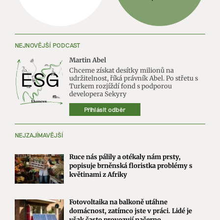
NEJNOVĚJŠÍ PODCAST
Martin Abel
Chceme získat desítky milionů na
udržitelnost, říká právník Abel. Po střetu s
Turkem rozjíždí fond s podporou
developera Sekyry
Přihlásit odběr
NEJZAJÍMAVĚJŠÍ
Ruce nás pálily a otékaly nám prsty,
popisuje brněnská floristka problémy s
květinami z Afriky
Fotovoltaika na balkoně utáhne
domácnost, zatímco jste v práci. Lidé je
však často provozují načerno