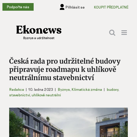
Přeskočit
Podpořte nás
Přihlásit se
KOUPIT PŘEDPLATNÉ
na
obsah
Česká rada pro udržitelné budovy
připravuje roadmapu k uhlíkově
neutrálnímu stavebnictví
Redakce
|
10. ledna 2023
|
Byznys
,
Klimatická změna
|
budovy
,
stavebnictví
,
uhlíkově neutrální
Zobrazit
větší
obrázek