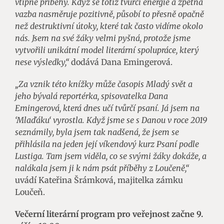
vtipné příběhy. Když se totiž tvůrčí energie a zpětná
vazba nasměruje pozitivně, působí to přesně opačně
než destruktivní útoky, které tak často vidíme okolo
nás. Jsem na své žáky velmi pyšná, protože jsme
vytvořili unikátní model literární spolupráce, který
nese výsledky,“
dodává Dana Emingerová.
„Za vznik této knížky může časopis Mladý svět a
jeho bývalá reportérka, spisovatelka Dana
Emingerová, která dnes učí tvůrčí psaní. Já jsem na
‘Mlaďáku‘ vyrostla. Když jsme se s Danou v roce 2019
seznámily, byla jsem tak nadšená, že jsem se
přihlásila na jeden její víkendový kurz Psaní podle
Lustiga. Tam jsem viděla, co se svými žáky dokáže, a
nalákala jsem ji k nám psát příběhy z Loučeně,“
uvádí Kateřina Šrámková, majitelka zámku
Loučeň.
Večerní literární program pro veřejnost začne 9.