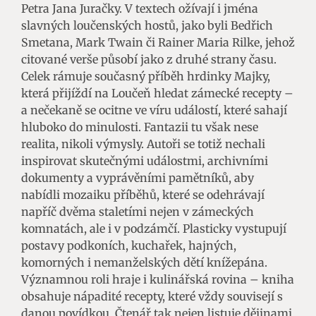
Petra Jana Juračky. V textech ožívají i jména
slavných loučenských hostů, jako byli Bedřich
Smetana, Mark Twain či Rainer Maria Rilke, jehož
citované verše působí jako z druhé strany času.
Celek rámuje současný příběh hrdinky Majky,
která přijíždí na Loučeň hledat zámecké recepty –
a nečekaně se ocitne ve víru událostí, které sahají
hluboko do minulosti. Fantazii tu však nese
realita, nikoli výmysly. Autoři se totiž nechali
inspirovat skutečnými událostmi, archivními
dokumenty a vyprávěními pamětníků, aby
nabídli mozaiku příběhů, které se odehrávají
napříč dvěma staletími nejen v zámeckých
komnatách, ale i v podzámčí. Plasticky vystupují
postavy podkoních, kuchařek, hajných,
komorných i nemanželských dětí knížepána.
Významnou roli hraje i kulinářská rovina – kniha
obsahuje nápadité recepty, které vždy souvisejí s
danou povídkou. Čtenář tak nejen listuje dějinami,