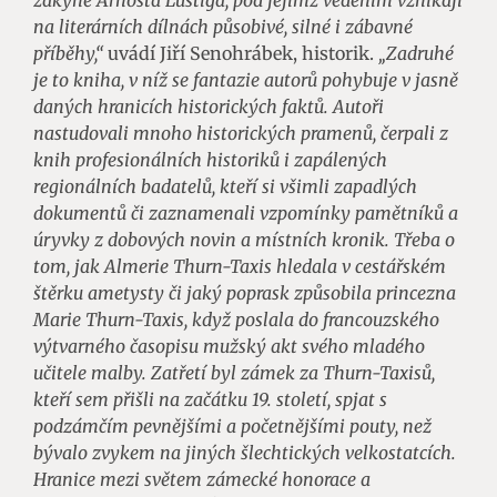
žákyně Arnošta Lustiga, pod jejímž vedením vznikají
na literárních dílnách působivé, silné i zábavné
příběhy,“
uvádí Jiří Senohrábek, historik.
„Zadruhé
je to kniha, v níž se fantazie autorů pohybuje v jasně
daných hranicích historických faktů. Autoři
nastudovali mnoho historických pramenů, čerpali z
knih profesionálních historiků i zapálených
regionálních badatelů, kteří si všimli zapadlých
dokumentů či zaznamenali vzpomínky pamětníků a
úryvky z dobových novin a místních kronik. Třeba o
tom, jak Almerie Thurn-Taxis hledala v cestářském
štěrku ametysty či jaký poprask způsobila princezna
Marie Thurn-Taxis, když poslala do francouzského
výtvarného časopisu mužský akt svého mladého
učitele malby. Zatřetí byl zámek za Thurn-Taxisů,
kteří sem přišli na začátku 19. století, spjat s
podzámčím pevnějšími a početnějšími pouty, než
bývalo zvykem na jiných šlechtických velkostatcích.
Hranice mezi světem zámecké honorace a