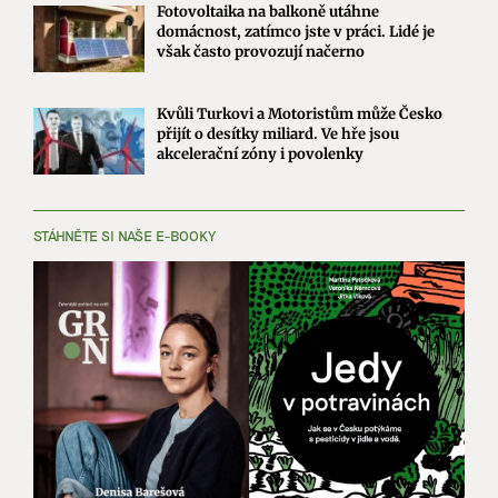
Fotovoltaika na balkoně utáhne
domácnost, zatímco jste v práci. Lidé je
však často provozují načerno
Kvůli Turkovi a Motoristům může Česko
přijít o desítky miliard. Ve hře jsou
akcelerační zóny i povolenky
STÁHNĚTE SI NAŠE E-BOOKY