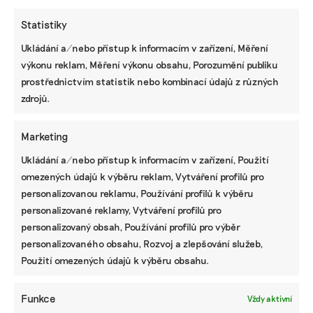
projektanta Adriana Fishera. Celý zámecký areál
je památkově chráněný.
Statistiky
http://www.zamekloucen.cz/
. 12. královský
Ukládání a/nebo přístup k informacím v zařízení, Měření
labyrint, který na Loučeni vznikl při příležitosti
výkonu reklam, Měření výkonu obsahu, Porozumění publiku
700 let od narození Karla IV., má velikost, tvar i
prostřednictvím statistik nebo kombinací údajů z různých
symboliku inspirovanou labyrintem katedrály v
zdrojů.
Chartres. Loučenský areál je ideálním místem s
kvalitním kongresovým zázemím a
gastronomickými zážitky. Zámecké prostory i
Marketing
park se hodí ke slavnostním banketům, velkým i
Ukládání a/nebo přístup k informacím v zařízení, Použití
malým konferencím. Blízkost hlavního města
omezených údajů k výběru reklam, Vytváření profilů pro
zaručuje snadnou dopravní dostupnost. Destinace
personalizovanou reklamu, Používání profilů k výběru
nabízí městské služby s venkovskou srdečností.
personalizované reklamy, Vytváření profilů pro
Na zámku v Loučeni se ocitnou návštěvníci na
personalizovaný obsah, Používání profilů pro výběr
místě plné zeleně a čerstvého vzduchu, kde lze
personalizovaného obsahu, Rozvoj a zlepšování služeb,
realizovat vlastní aktivity, včetně pohybového
Použití omezených údajů k výběru obsahu.
fitness, tvůrčích dílen, hudebních produkcí,
kostýmovaných eventů. O vynikající večeři se
Funkce
Vždy aktivní
postarají v zámecké restauraci, kde si zájemci