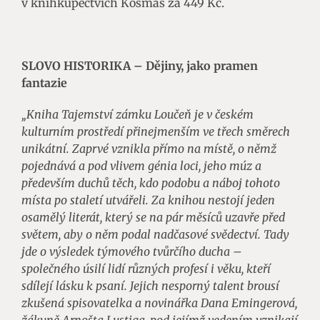
v knihkupectvích Kosmas za 449 Kč.
SLOVO HISTORIKA – Dějiny, jako pramen
fantazie
„Kniha Tajemství zámku Loučeň je v českém
kulturním prostředí přinejmenším ve třech směrech
unikátní. Zaprvé vznikla přímo na místě, o němž
pojednává a pod vlivem génia loci, jeho múz a
především duchů těch, kdo podobu a náboj tohoto
místa po staletí utvářeli. Za knihou nestojí jeden
osamělý literát, který se na pár měsíců uzavře před
světem, aby o něm podal nadčasové svědectví. Tady
jde o výsledek týmového tvůrčího ducha –
společného úsilí lidí různých profesí i věku, kteří
sdílejí lásku k psaní. Jejich nesporný talent brousí
zkušená spisovatelka a novinářka Dana Emingerová,