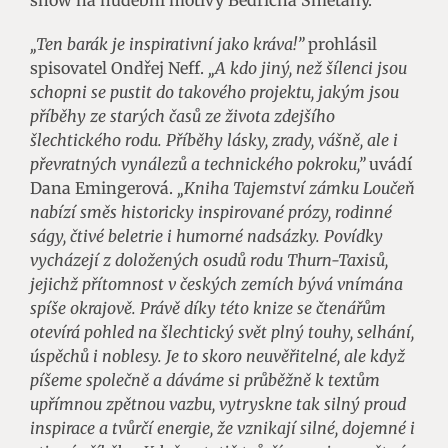
show na hudební motivy Bedřicha Smetany.
„Ten barák je inspirativní jako kráva!”
prohlásil
spisovatel Ondřej Neff.
„A kdo jiný, než šílenci jsou
schopni se pustit do takového projektu, jakým jsou
příběhy ze starých časů ze života zdejšího
šlechtického rodu. Příběhy lásky, zrady, vášně, ale i
převratných vynálezů a technického pokroku,”
uvádí
Dana Emingerová.
„Kniha Tajemství zámku Loučeň
nabízí směs historicky inspirované prózy, rodinné
ságy, čtivé beletrie i humorné nadsázky. Povídky
vycházejí z doložených osudů rodu Thurn-Taxisů,
jejichž přítomnost v českých zemích bývá vnímána
spíše okrajově. Právě díky této knize se čtenářům
otevírá pohled na šlechtický svět plný touhy, selhání,
úspěchů i noblesy. Je to skoro neuvěřitelné, ale když
píšeme společně a dáváme si průběžně k textům
upřímnou zpětnou vazbu, vytryskne tak silný proud
inspirace a tvůrčí energie, že vznikají silné, dojemné i