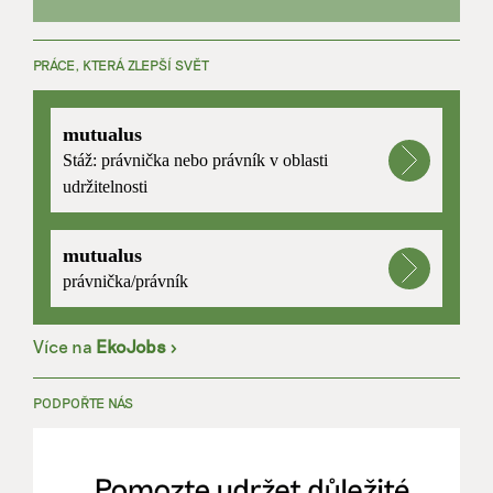
PRÁCE, KTERÁ ZLEPŠÍ SVĚT
mutualus
Stáž: právnička nebo právník v oblasti
udržitelnosti
mutualus
právnička/právník
Více na
EkoJobs
>
PODPOŘTE NÁS