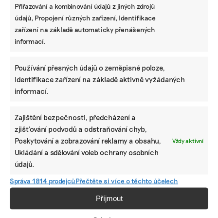
mohou dát i místní specialitu Čápy s mákem.
Přiřazování a kombinování údajů z jiných zdrojů
Zámek Loučeň je otevřený všem nápadům, lze zde
údajů, Propojení různých zařízení, Identifikace
realizovat doslova cokoli. Je známý také svými
zařízení na základě automaticky přenášených
Family days, na které se sjíždějí rodiny z celé
informací.
republiky. Nabízí totiž rovněž zázemí pro
rodinnou dovolenou. Je ideálním místem nejenom
Používání přesných údajů o zeměpisné poloze,
pro oblíbené piknikování, kdekoli se Vám zlíbí, ale
Identifikace zařízení na základě aktivně vyžádaných
jeho odlehlé části se výborně hodí k meditacím,
informací.
cvičení jógy, chůzi či běhání po konferenci nebo
team buildingu. Park poskytuje řadu aktivit jak
Zajištění bezpečnosti, předcházení a
pro dospělé, tak děti.
zjišťování podvodů a odstraňování chyb,
Poskytování a zobrazování reklamy a obsahu,
Vždy aktivní
Ukládání a sdělování voleb ochrany osobních
Zdroj: Zámek Loučeň
údajů.
Správa 1814 prodejců
Přečtěte si více o těchto účelech
Příjmout
ČTK Connect ke zprávě vydává obrazovou přílohu,