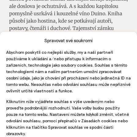
ale doslova je ochutnává. A s každou kapitolou
pomyslně usrkává i kouzelné víno Duino. Kniha
působí jako hostina, kde se potkávají autoři,
postavy, čtenáři i duchové. Tajemství zámku
Loučeň není jen literární sbírkou – je to
Spravovat své soukromí
promyšleně vystavěná paměť jednoho místa,
vyprávěná s úctou, hravostí i nadhledem.
Abychom poskytli co nejlepší služby, my a naši partneři
používáme k ukládání a/nebo přístupu k informacím o
Zámek Loučeň
je jednou z nejnavštěvovanějších
zařízeních, technologie jako soubory cookies. Souhlas s těmito
památek ve Středočeském kraji. Zámek,
technologiemi nám a našim partnerům umožní zpracovávat
osobní údaje, jako je chování při procházení nebo jedinečná ID na
postavený na počátku 18. století a vlastněný rody
tomto webu. Nesouhlas nebo odvolání souhlasu může nepříznivě
Valdštejnů, Furstenberků a Thurn-Taxisů, je
ovlivnit určité vlastnosti a funkce.
provozovaný společností Zámek Loučeň a.s. a od 7.
7. 2007. je přístupný veřejnosti. Lákadlem pro
Kliknutím níže vyjádřete souhlas s výše uvedeným nebo
návštěvníky je kromě prohlídek s kostýmovanými
proveďte podrobnější rozhodnutí. Vaše volby budou použity
pouze na tomto webu. Nastavení můžete kdykoli změnit, včetně
průvodci rozlehlý romantický anglický park s
odvolání souhlasu, pomocí přepínačů v Zásadách cookies nebo
labyrintáriem, unikátní kolekcí 12 labyrintnů a
kliknutím na tlačítko Spravovat souhlas ve spodní části
bludišť, postavené dle návrhu britského
obrazovky.