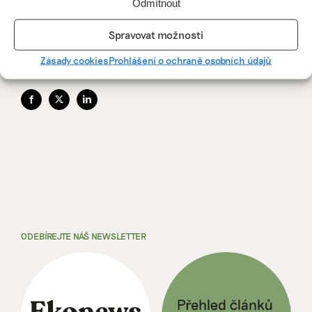
která je k dispozici na adrese
Odmítnout
http://www.protext.cz
.
Spravovat možnosti
Zásady cookies
Prohlášení o ochraně osobních údajů
SDÍLET
Facebook
X
LinkedIn
ODEBÍREJTE NÁŠ NEWSLETTER