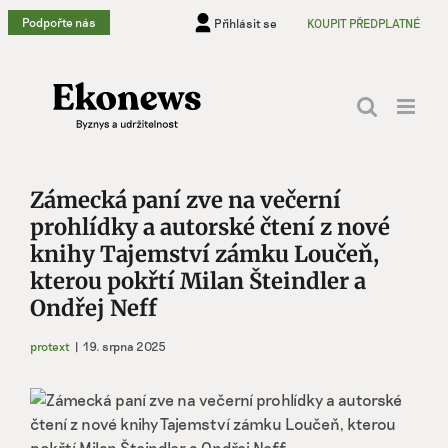
Přeskočit
Podpořte nás
Přihlásit se
KOUPIT PŘEDPLATNÉ
na
obsah
Zámecká paní zve na večerní
prohlídky a autorské čtení z nové
knihy Tajemství zámku Loučeň,
kterou pokřtí Milan Šteindler a
Ondřej Neff
protext
|
19. srpna 2025