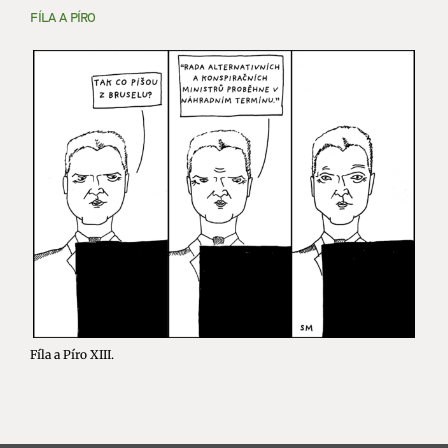
FÍLA A PÍRO
Fíla a Píro XIII.