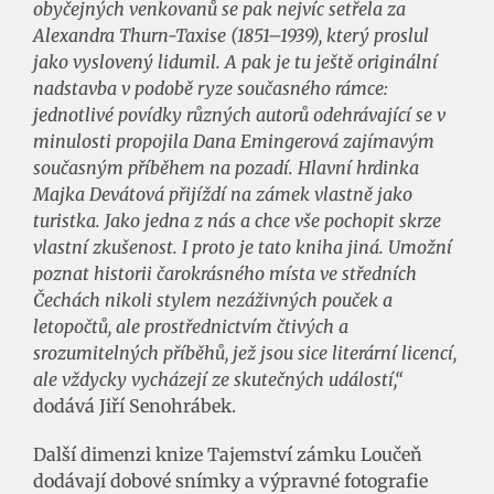
obyčejných venkovanů se pak nejvíc setřela za
Alexandra Thurn-Taxise (1851–1939), který proslul
jako vyslovený lidumil. A pak je tu ještě originální
nadstavba v podobě ryze současného rámce:
jednotlivé povídky různých autorů odehrávající se v
minulosti propojila Dana Emingerová zajímavým
současným příběhem na pozadí. Hlavní hrdinka
Majka Devátová přijíždí na zámek vlastně jako
turistka. Jako jedna z nás a chce vše pochopit skrze
vlastní zkušenost. I proto je tato kniha jiná. Umožní
poznat historii čarokrásného místa ve středních
Čechách nikoli stylem nezáživných pouček a
letopočtů, ale prostřednictvím čtivých a
srozumitelných příběhů, jež jsou sice literární licencí,
ale vždycky vycházejí ze skutečných událostí,“
dodává Jiří Senohrábek.
Další dimenzi knize Tajemství zámku Loučeň
dodávají dobové snímky a výpravné fotografie