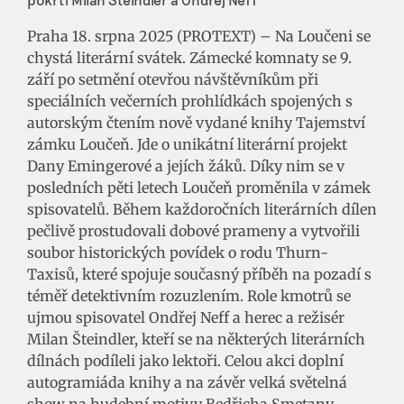
Praha 18. srpna 2025 (PROTEXT) – Na Loučeni se
chystá literární svátek. Zámecké komnaty se 9.
září po setmění otevřou návštěvníkům při
speciálních večerních prohlídkách spojených s
autorským čtením nově vydané knihy Tajemství
zámku Loučeň. Jde o unikátní literární projekt
Dany Emingerové a jejích žáků. Díky nim se v
posledních pěti letech Loučeň proměnila v zámek
spisovatelů. Během každoročních literárních dílen
pečlivě prostudovali dobové prameny a vytvořili
soubor historických povídek o rodu Thurn-
Taxisů, které spojuje současný příběh na pozadí s
téměř detektivním rozuzlením. Role kmotrů se
ujmou spisovatel Ondřej Neff a herec a režisér
Milan Šteindler, kteří se na některých literárních
dílnách podíleli jako lektoři. Celou akci doplní
autogramiáda knihy a na závěr velká světelná