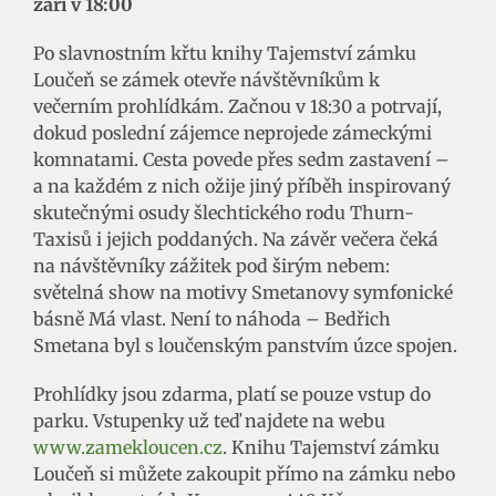
září v 18:00
Po slavnostním křtu knihy Tajemství zámku
Loučeň se zámek otevře návštěvníkům k
večerním prohlídkám. Začnou v 18:30 a potrvají,
dokud poslední zájemce neprojede zámeckými
komnatami. Cesta povede přes sedm zastavení –
a na každém z nich ožije jiný příběh inspirovaný
skutečnými osudy šlechtického rodu Thurn-
Taxisů i jejich poddaných. Na závěr večera čeká
na návštěvníky zážitek pod širým nebem:
světelná show na motivy Smetanovy symfonické
básně Má vlast. Není to náhoda – Bedřich
Smetana byl s loučenským panstvím úzce spojen.
Prohlídky jsou zdarma, platí se pouze vstup do
parku. Vstupenky už teď najdete na webu
www.zamekloucen.cz
. Knihu Tajemství zámku
Loučeň si můžete zakoupit přímo na zámku nebo