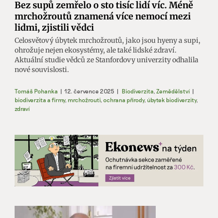
Bez supů zemřelo o sto tisíc lidí víc. Méně
mrchožroutů znamená více nemocí mezi
lidmi, zjistili vědci
Celosvětový úbytek mrchožroutů, jako jsou hyeny a supi,
ohrožuje nejen ekosystémy, ale také lidské zdraví.
Aktuální studie vědců ze Stanfordovy univerzity odhalila
nové souvislosti.
Tomáš Pohanka
|
12. července 2025
|
Biodiverzita
,
Zemědělství
|
biodiverzita a firmy
,
mrchožrouti
,
ochrana přírody
,
úbytek biodiverzity
,
zdraví