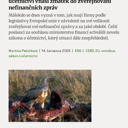
účetnictví vnáší zmatek do zveřejňování
nefinančních zpráv
Málokdo se dnes vyzná v tom, jak mají firmy podle
legislativy Evropské unie v závislosti na své velikosti
zveřejňovat své nefinanční zprávy a za jaké období. Čeští
poslanci za souhlasu ministerstva financí schválili novelu
zákona o účetnictví, který situaci dále znepřehlednil.
Martina Patočková
|
14. července 2025
|
ESG
|
CSRD
,
EU
,
omnibus
,
zákon o účetnictví