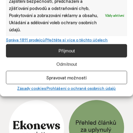
Zajištění bezpečnosti, předcházení a
biodiverzitu. ČEZ se se zavázal k dosažení pozitivního
zjišťování podvodů a odstraňování chyb,
dopadu na biodiverzitu do roku 2030.
Poskytování a zobrazování reklamy a obsahu,
Vždy aktivní
Ukládání a sdělování voleb ochrany osobních
redakce
|
08. července 2025
|
Biodiverzita
,
Brandnews
,
Energetika
|
ČEZ
,
co je to biodiverzita
údajů.
Správa 1811 prodejců
Přečtěte si více o těchto účelech
Předchozí
1
···
75
76
77
78
Příjmout
79
80
81
···
257
Další
Odmítnout
Spravovat možnosti
Zásady cookies
Prohlášení o ochraně osobních údajů
ODEBÍREJTE NÁŠ NEWSLETTER