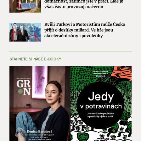
domácnost, zatímco jste v práci. Lidé je
však často provozují načerno
Kvůli Turkovi a Motoristům může Česko
přijít o desítky miliard. Ve hře jsou
akcelerační zóny i povolenky
STÁHNĚTE SI NAŠE E-BOOKY