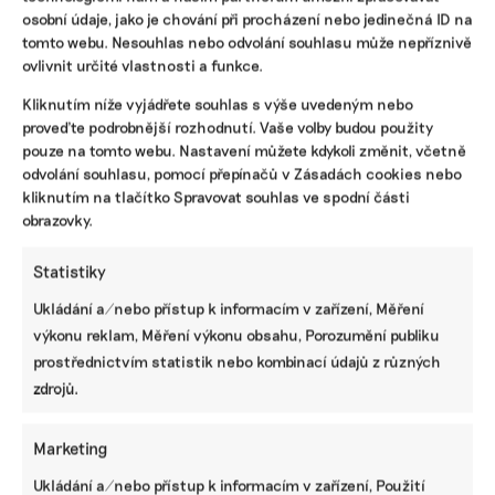
osobní údaje, jako je chování při procházení nebo jedinečná ID na
Veronika Soukupová
|
09. července 2025
|
ESG
,
Komentáře
|
ISO
tomto webu. Nesouhlas nebo odvolání souhlasu může nepříznivě
normy
,
norma ISO 37003
,
podvody ve firmách
,
řízení firem
ovlivnit určité vlastnosti a funkce.
Kliknutím níže vyjádřete souhlas s výše uvedeným nebo
proveďte podrobnější rozhodnutí. Vaše volby budou použity
pouze na tomto webu. Nastavení můžete kdykoli změnit, včetně
odvolání souhlasu, pomocí přepínačů v Zásadách cookies nebo
kliknutím na tlačítko Spravovat souhlas ve spodní části
obrazovky.
Statistiky
Ukládání a/nebo přístup k informacím v zařízení, Měření
výkonu reklam, Měření výkonu obsahu, Porozumění publiku
Tlumí povodně a zmírňují sucho. Reportáž
prostřednictvím statistik nebo kombinací údajů z různých
z rumunských mokřadů, které oživují
zdrojů.
Dunaj
Čtyři pětiny niv z oblasti nejdelší řeky Evropské unie a
Marketing
jejích přítoků se za poslední století ztratily. Na pitné vodě
z Dunaje je přitom v Evropě závislých asi dvacet milionů
Ukládání a/nebo přístup k informacím v zařízení, Použití