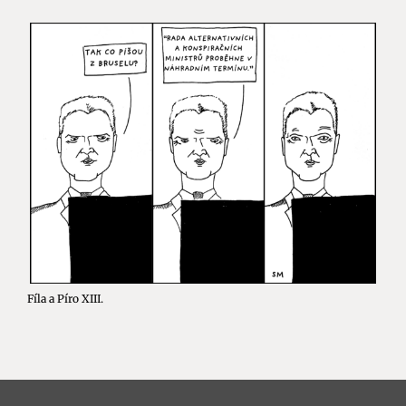
Fíla a Píro XIII.