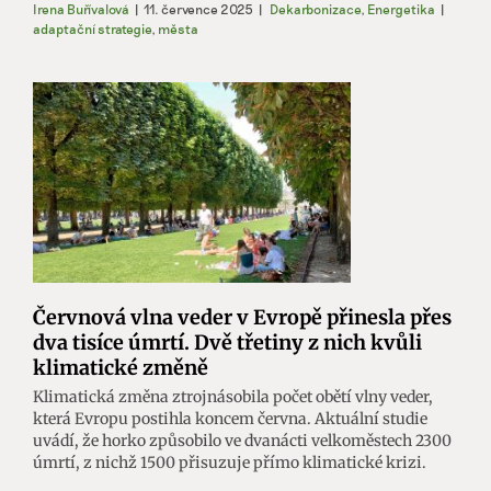
Irena Buřívalová
|
11. července 2025
|
Dekarbonizace
,
Energetika
|
adaptační strategie
,
města
Červnová vlna veder v Evropě přinesla přes
dva tisíce úmrtí. Dvě třetiny z nich kvůli
klimatické změně
Klimatická změna ztrojnásobila počet obětí vlny veder,
která Evropu postihla koncem června. Aktuální studie
uvádí, že horko způsobilo ve dvanácti velkoměstech 2300
úmrtí, z nichž 1500 přisuzuje přímo klimatické krizi.