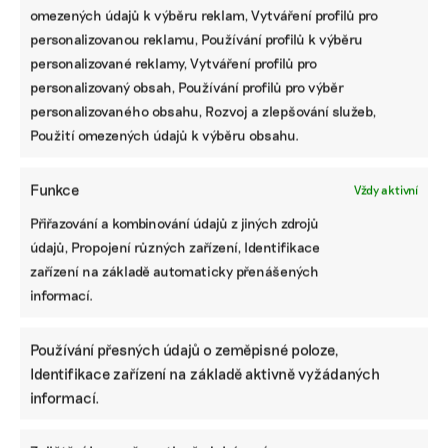
lidí. Jak tento trend zvrátit?
omezených údajů k výběru reklam, Vytváření profilů pro
personalizovanou reklamu, Používání profilů k výběru
Tereza Koudelová
|
08. července 2025
|
Zemědělství
,
Životní styl
|
personalizované reklamy, Vytváření profilů pro
Dunaj
,
oživování mokřadů
,
protipovodňová opatření
personalizovaný obsah, Používání profilů pro výběr
personalizovaného obsahu, Rozvoj a zlepšování služeb,
Použití omezených údajů k výběru obsahu.
Funkce
Vždy aktivní
Přiřazování a kombinování údajů z jiných zdrojů
údajů, Propojení různých zařízení, Identifikace
zařízení na základě automaticky přenášených
informací.
Koridory pro motýly, květnaté louky pod
fotovoltaikou a odchov ohrožených sokolů.
Používání přesných údajů o zeměpisné poloze,
Aneb jak se ČEZ snaží zvýšit biodiverzitu
Identifikace zařízení na základě aktivně vyžádaných
informací.
Více než půlka světového HDP je závislá na přírodě a
fungujících ekosystémech. Dopady jejich degradace
začínají pociťovat i firmy, a proto začínají pečovat o