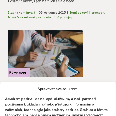
Postavit byznys jen na nich se ale nedá.
Zuzana Keményová
|
09. července 2025
|
Zemědělství
|
brambory
,
farmářské automaty
,
samoobslužné prodejny
Jak se firmy mohou bránit podvodům?
Spravovat své soukromí
Inspiraci naleznou v nové normě ISO 37003
Součástí třetího pilíře ESG by měly být v každé firmě
Abychom poskytli co nejlepší služby, my a naši partneři
standardy, jak předcházet podvodům a chránit se před
používáme k ukládání a/nebo přístupu k informacím o
nimi. Nová norma ISO 37003 s jejich nastavením může
zařízeních, technologie jako soubory cookies. Souhlas s těmito
pomoci.
technologiemi nám a našim partnerům umožní zpracovávat