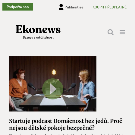
Přeskočit
Podpořte nás
Přihlásit se
KOUPIT PŘEDPLATNÉ
na
obsah
Startuje podcast Domácnost bez jedů. Proč
nejsou dětské pokoje bezpečné?