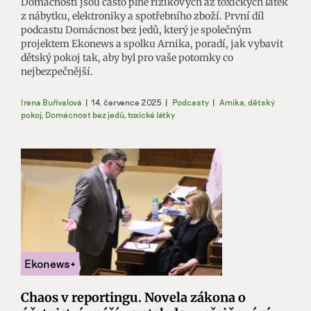
Domácnosti jsou často plné rizikových až toxických látek
z nábytku, elektroniky a spotřebního zboží. První díl
podcastu Domácnost bez jedů, který je společným
projektem Ekonews a spolku Arnika, poradí, jak vybavit
dětský pokoj tak, aby byl pro vaše potomky co
nejbezpečnější.
Irena Buřívalová
|
14. července 2025
|
Podcasty
|
Arnika
,
dětský
pokoj
,
Domácnost bez jedů
,
toxické látky
Chaos v reportingu. Novela zákona o