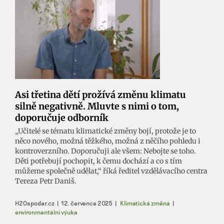
Asi třetina dětí prožívá změnu klimatu
silně negativně. Mluvte s nimi o tom,
doporučuje odborník
„Učitelé se tématu klimatické změny bojí, protože je to
něco nového, možná těžkého, možná z něčího pohledu i
kontroverzního. Doporučuji ale všem: Nebojte se toho.
Děti potřebují pochopit, k čemu dochází a co s tím
můžeme společně udělat,“ říká ředitel vzdělávacího centra
Tereza Petr Daniš.
H2Ospodar.cz
|
12. července 2025
|
Klimatická změna
|
environmentální výuka