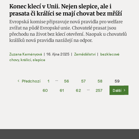
Konec klecí v Unii. Nejen slepice, ale i
prasata či králíci se mají chovat bez mříží
Evropská komise připravuje nová pravidla pro welfare
zvířat na půdě Evropské unie. Chovatelé prasat jsou
přechodu na život bez klecí otevření. Naopak u chovatelů
králíků nová pravidla narážejí na odpor.
Zuzana Keményová
|
16. října 2025
|
Zemědělství
|
bezklecové
chovy
,
králíci
,
slepice
Předchozí
1
···
56
57
58
59
60
61
62
···
257
Další