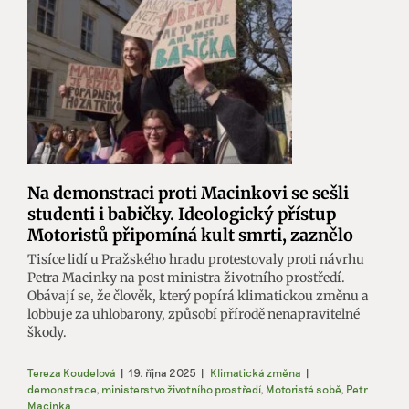
Na demonstraci proti Macinkovi se sešli
studenti i babičky. Ideologický přístup
Motoristů připomíná kult smrti, zaznělo
Tisíce lidí u Pražského hradu protestovaly proti návrhu
Petra Macinky na post ministra životního prostředí.
Obávají se, že člověk, který popírá klimatickou změnu a
lobbuje za uhlobarony, způsobí přírodě nenapravitelné
škody.
Tereza Koudelová
|
19. října 2025
|
Klimatická změna
|
demonstrace
,
ministerstvo životního prostředí
,
Motoristé sobě
,
Petr
Macinka