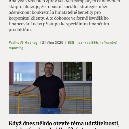
Analýza výročních zpráv velkých evropských bankovních
skupin ukazuje, že robustní sociální strategie může
odemknout konkrétní a hmatatelné benefity pro
korporátní klienty. A to dokonce ve formě levnějšího
financování nebo přístupu ke speciálním finančním
produktům.
Pavlína Al-Madhagi
|
21. října 2025
|
ESG
|
banky a ESG
,
nefinanční
reporting
Když dnes někdo otevře téma udržitelnosti,