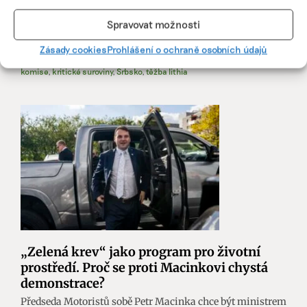
kritických surovin na dosah zavírá oči před šikanováním
kritiků a transparentně se nechová ani vůči evropským
Spravovat možnosti
poslancům.
Zásady cookies
Prohlášení o ochraně osobních údajů
Nina Djukanović
|
17. října 2025
|
Byznys
,
Dekarbonizace
|
evropská
komise
,
kritické suroviny
,
Srbsko
,
těžba lithia
„Zelená krev“ jako program pro životní
prostředí. Proč se proti Macinkovi chystá
demonstrace?
Předseda Motoristů sobě Petr Macinka chce být ministrem