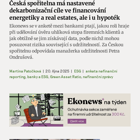
Česká spořitelna má nastavené
dekarbonizační cíle ve financování
energetiky a real estates, ale i u hypoték
Ekonews se v anketě mezi bankami ptají, jakou roli hraje
při udělování úvěru uhlíková stopa firemních klientů a
jak obtížně se jim získávají data, podle nichž mohou
posuzovat rizika související s udržitelností. Za Českou
spořitelnu odpovídala manažerka udržitelnosti Petra
Ondrušová.
Martina Patočková
|
20. října 2025
|
ESG
|
anketa nefinanční
reporting
,
banky a ESG
,
Green Asset Ratio
,
nefinanční zprávy