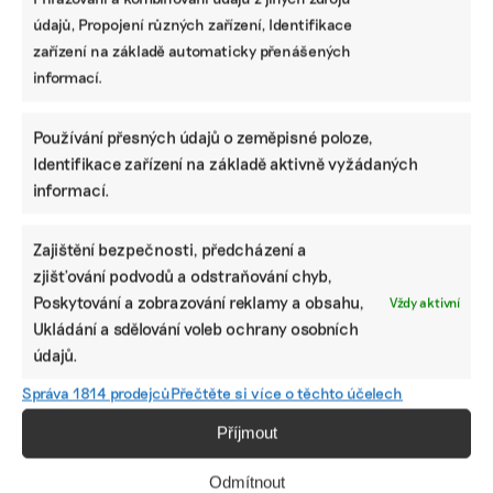
jednou z těch originálnějších je Lesní seznamka.
údajů, Propojení různých zařízení, Identifikace
zařízení na základě automaticky přenášených
Irena Buřívalová
|
18. října 2025
|
Životní styl
|
lesní seznamka
,
lesní
informací.
terapie
Používání přesných údajů o zeměpisné poloze,
Identifikace zařízení na základě aktivně vyžádaných
informací.
Zajištění bezpečnosti, předcházení a
zjišťování podvodů a odstraňování chyb,
Poskytování a zobrazování reklamy a obsahu,
Vždy aktivní
Ukládání a sdělování voleb ochrany osobních
údajů.
Srbská lithiová horečka. V závodu o
Správa 1814 prodejců
Přečtěte si více o těchto účelech
kritické suroviny EU obětuje vlastní
demokratické hodnoty
Příjmout
Proti plánu těžby lithia v srbském údolí Jadar už léta
protestují desetitisíce Srbů. Evropská komise s vidinou
Odmítnout