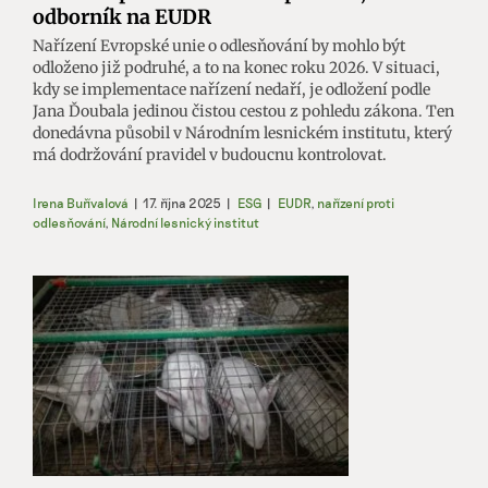
odborník na EUDR
Nařízení Evropské unie o odlesňování by mohlo být
odloženo již podruhé, a to na konec roku 2026. V situaci,
kdy se implementace nařízení nedaří, je odložení podle
Jana Ďoubala jedinou čistou cestou z pohledu zákona. Ten
donedávna působil v Národním lesnickém institutu, který
má dodržování pravidel v budoucnu kontrolovat.
Irena Buřívalová
|
17. října 2025
|
ESG
|
EUDR
,
nařízení proti
odlesňování
,
Národní lesnický institut