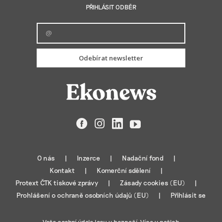
PŘIHLÁSIT ODBĚR
Odebírat newsletter
Facebook
Instagram
LinkedIn
YouTube
O nás
Inzerce
Nadační fond
Kontakt
Komerční sdělení
Protext ČTK tiskové zprávy
Zásady cookies (EU)
Prohlášení o ochraně osobních údajů (EU)
Přihlásit se
Vaše osobní údaje jsou v bezpečí. Více v našich