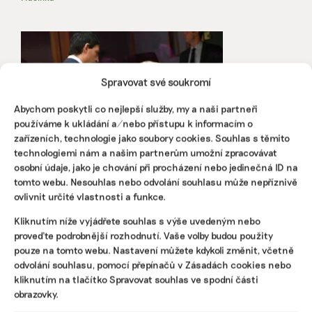
Spravovat své soukromí
Abychom poskytli co nejlepší služby, my a naši partneři
používáme k ukládání a/nebo přístupu k informacím o
zařízeních, technologie jako soubory cookies. Souhlas s těmito
technologiemi nám a našim partnerům umožní zpracovávat
osobní údaje, jako je chování při procházení nebo jedinečná ID na
Od Zelené dohody k Čisté průmyslové
tomto webu. Nesouhlas nebo odvolání souhlasu může nepříznivě
dohodě. Vzniká i plán adaptace EU na
ovlivnit určité vlastnosti a funkce.
klimatické změny
Kliknutím níže vyjádřete souhlas s výše uvedeným nebo
Plán Evropské komise pro rok 2026 ukazuje posun od
proveďte podrobnější rozhodnutí. Vaše volby budou použity
Zelené dohody k průmyslově orientované agendě. I ta však
pouze na tomto webu. Nastavení můžete kdykoli změnit, včetně
nese přízvisko „čistá“. Má podpořit růst a
odvolání souhlasu, pomocí přepínačů v Zásadách cookies nebo
konkurenceschopnost EU a reagovat na rostoucí tlak
kliknutím na tlačítko Spravovat souhlas ve spodní části
průmyslu i členských států na zmírnění regulační zátěže.
obrazovky.