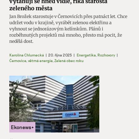
vytahují se hned vidle, říká starosta
zeleného města
Jan Brožek starostuje v Černovicích přes patnáct let. Chce
udržet vodu v krajině, vyrábět zelenou elektřinu a
vyhnout se jednorázovým kelímkům. Plánů i
rozběhnutých projektů má mnoho, přesto má pocit, že
nedělá dost.
Karolína Chlumecká
|
20. října 2025
|
Energetika
,
Rozhovory
|
Černovice
,
větrná energie
,
Zelená obec roku