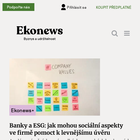
Přeskočit
Podpořte nás
Přihlásit se
KOUPIT PŘEDPLATNÉ
na
obsah
Banky a ESG: jak mohou sociální aspekty
ve firmě pomoct k levnějšímu úvěru