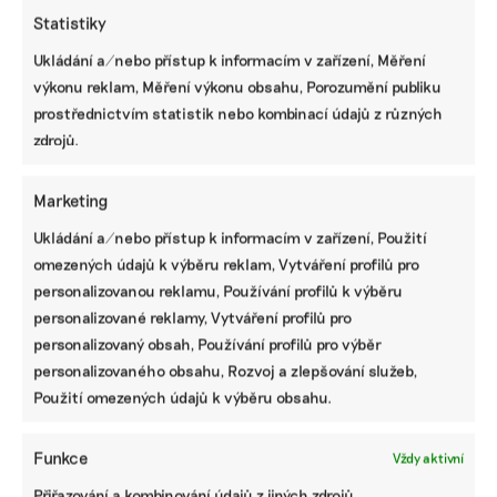
Redakce oEnergetice.cz
|
19. října 2025
|
Energetika
,
Klimatická
Statistiky
změna
|
adaptace na změny klimatu
,
Čistá průmyslová dohoda
,
Zelená dohoda
Ukládání a/nebo přístup k informacím v zařízení, Měření
výkonu reklam, Měření výkonu obsahu, Porozumění publiku
prostřednictvím statistik nebo kombinací údajů z různých
zdrojů.
Marketing
Ukládání a/nebo přístup k informacím v zařízení, Použití
omezených údajů k výběru reklam, Vytváření profilů pro
personalizovanou reklamu, Používání profilů k výběru
personalizované reklamy, Vytváření profilů pro
Speed dating ji nezaujal, a tak si založila
personalizovaný obsah, Používání profilů pro výběr
vlastní lesní seznamku. Využívá principů
personalizovaného obsahu, Rozvoj a zlepšování služeb,
Lesní mysli
Použití omezených údajů k výběru obsahu.
Proti nárůstu civilizačních chorob se lidé snaží bojovat
různě. Jednou z metod je lesní terapie, která se poprvé ve
Funkce
Vždy aktivní
větším měřítku rozběhla v osmdesátých letech
v Japonsku. Podobné akce jsou běžné i v Česku, přitom
Přiřazování a kombinování údajů z jiných zdrojů